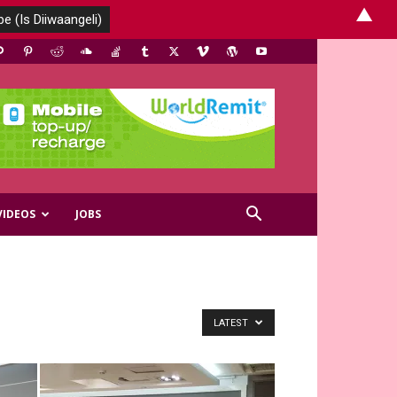
▲
VIDEOS
JOBS
LATEST