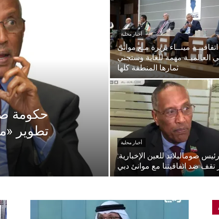
أخبار محلية
اتفاقيــة مينــاء بربرة مـع موانئ
ي العالميـة مهمة للغاية وستجني
ثمارها المنطقة كلها
حكومة صوم
تطوير «مي
أخبار محلية
رئيس صوماليلاند للعين الإخبارية
تقف ضد اتفاقيتنا مع موانئ دبي