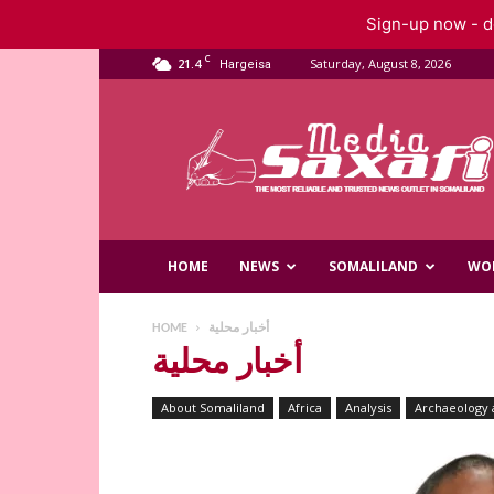
Sign-up now - do
C
21.4
Saturday, August 8, 2026
Hargeisa
Saxafi
Media
HOME
NEWS
SOMALILAND
WO
HOME
أخبار محلية
أخبار محلية
About Somaliland
Africa
Analysis
Archaeology 