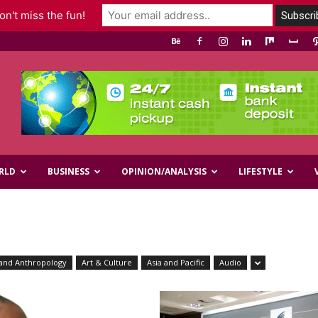
n't miss the fun!
RLD
BUSINESS
OPINION/ANALYSIS
LIFESTYLE
and Anthropology
Art & Culture
Asia and Pacific
Audio