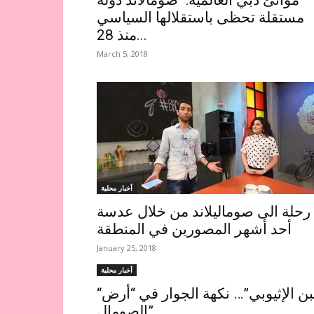
موانئ دبي العالمية: "صومالاند دولة
مستقلة تحظى باستقلالها السياسي
منذ 28...
March 5, 2018
أخبار محلية
رحلة الى صوماليلاند من خلال عدسة
أحد أشهر المصورين في المنطقة
January 25, 2018
أخبار محلية
“البن الإثيوبي”… نكهة الجوار في “أرض
الصومال”