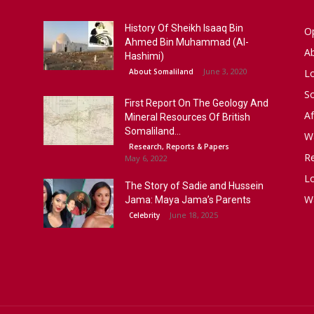
History Of Sheikh Isaaq Bin
Op
Ahmed Bin Muhammad (Al-
A
Hashimi)
June 3, 2020
About Somaliland
L
S
First Report On The Geology And
Af
Mineral Resources Of British
Somaliland...
W
Research, Reports & Papers
R
May 6, 2022
Lo
The Story of Sadie and Hussein
W
Jama: Maya Jama’s Parents
June 18, 2025
Celebrity