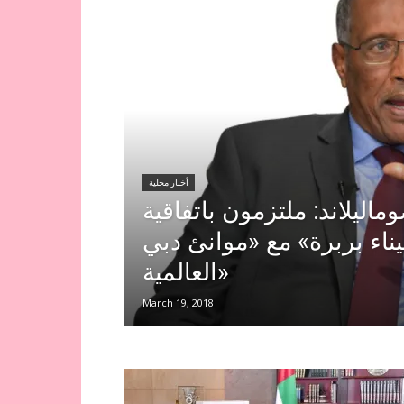
أخبار محلية
اليلاند: ملتزمون باتفاقية
ناء بربرة» مع «موانئ دبي
العالمية»
March 19, 2018