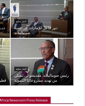
أخبار محلية
دور فاعل للإمارات في تنمية
دبــ
صوماليلاند
أخبار محلية
رئيس صوماليلاند: مقديشو لن تتمكن
:
من تهديد مشروعاتنا التنموية
قطر 
Africa Newsroom Press Release