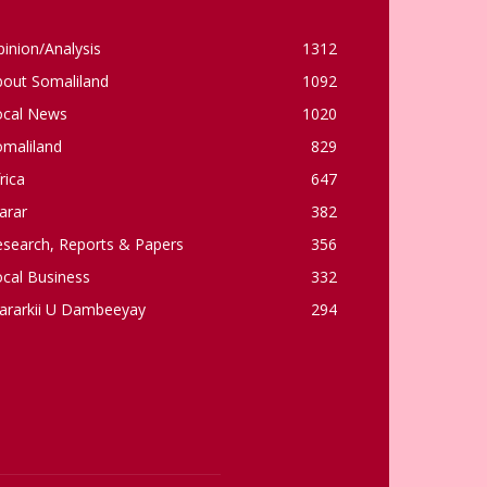
inion/Analysis
1312
bout Somaliland
1092
ocal News
1020
omaliland
829
rica
647
arar
382
esearch, Reports & Papers
356
cal Business
332
ararkii U Dambeeyay
294