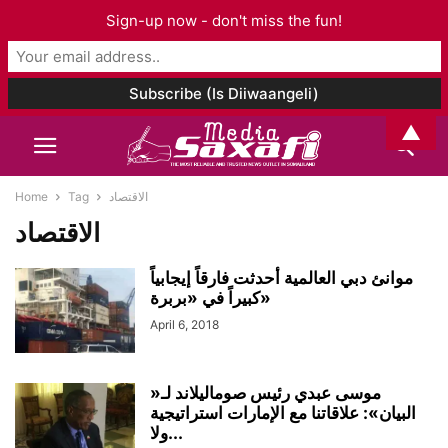
Sign-up now - don't miss the fun!
▲
Home
Tag
الاقتصاد
الاقتصاد
موانئ دبي العالمية أحدثت فارقاً إيجابياً
كبيراً في «بربرة»
April 6, 2018
موسى عبدي رئيس صوماليلاند لـ«
البيان»: علاقاتنا مع الإمارات استراتيجية
ولا...