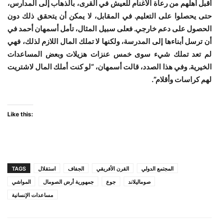
أقبل أهلهم من رعاة الأغنام للعيش في القرى، بالذهاب إلى المدارس،
حتى يحصلوا على التعليم. في المقابل، لا يمكن أن يتحقق ذلك دون
الحصول على دعم خارجي. فعلى سبيل المثال، تأمل أسمهان أحمد في
أن ترسل أبناءها إلى المدرسة، ولكنها لا تملك المال اللازم لذلك، فهي
لم تعد تملك شيء سوى خمس عنزات هزيلات وبعض المساعدات
الخيرية. وفي هذا الصدد، قالت أسمهان، “لو كنت أملك المال لاشتريت
لهم كراسات وأقلام”.
Like this:
المجتمع الدولي
القرن الأفريقي
الجفاف
استقلال
TAGS
صوماليلاند
جوع
جمهورية أرض الصومال
المواشي
مساعدات الإنسانية