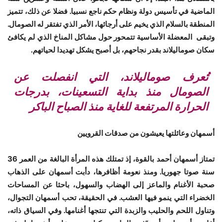
الماضية في تأسيس دولة ونظام حكم ناجع نسبيا. فضلا عن ذلك، تتميز
المنطقة بالسلام الذي يخيم على أرجائها، الأمر الذي تفتقر له الصومال.
وتبقى المعضلة الأساسية تتمحور حول مشاكل المناخ الذي لم يكافئ
سكان صوماليلاند بقدر نجاحهم، بل أصبح يشكل تهديدا لحياتهم.
تُعرف صوماليلاند، التي انفصلت عن
الصومال منذ بداية التسعينات، بدرجات
الحرارة المرتفعة للغاية منذ الصباح الباكر
أسمهان وعائلتها يعيشون من صدقات القرويين
تمتاز أسمهان أحمد بالقوة، إذ تمتلك هذه المرأة البالغة من العمر 36
سنة صوتا جهوريا. ومنذ نعومة أظافرها، دأبت أسمهان على الذهاب
صحبة الأغنام والماعز إلى الهضاب والسهول، باحثا عن المساحات
الخضراء التي ينمو فيها العشب. في الحقيقة، تحب أسمهان التجوال،
وتناول اللحم والحليب والزبدة التي تنتجها أغنامها. وفي السياق ذاته،