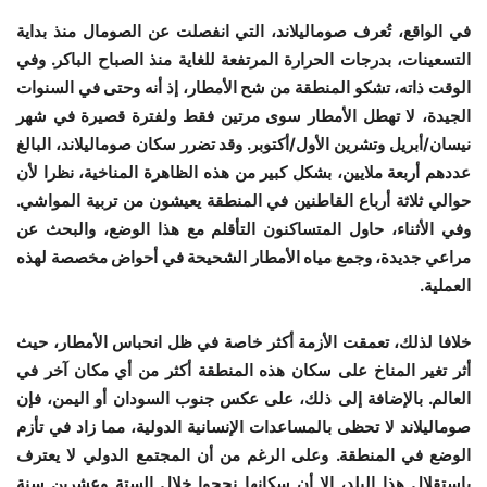
في الواقع، تُعرف صوماليلاند، التي انفصلت عن الصومال منذ بداية
التسعينات، بدرجات الحرارة المرتفعة للغاية منذ الصباح الباكر. وفي
الوقت ذاته، تشكو المنطقة من شح الأمطار، إذ أنه وحتى في السنوات
الجيدة، لا تهطل الأمطار سوى مرتين فقط ولفترة قصيرة في شهر
نيسان/أبريل وتشرين الأول/أكتوبر. وقد تضرر سكان صوماليلاند، البالغ
عددهم أربعة ملايين، بشكل كبير من هذه الظاهرة المناخية، نظرا لأن
حوالي ثلاثة أرباع القاطنين في المنطقة يعيشون من تربية المواشي.
وفي الأثناء، حاول المتساكنون التأقلم مع هذا الوضع، والبحث عن
مراعي جديدة، وجمع مياه الأمطار الشحيحة في أحواض مخصصة لهذه
العملية.
خلافا لذلك، تعمقت الأزمة أكثر خاصة في ظل انحباس الأمطار، حيث
أثر تغير المناخ على سكان هذه المنطقة أكثر من أي مكان آخر في
العالم. بالإضافة إلى ذلك، على عكس جنوب السودان أو اليمن، فإن
صوماليلاند لا تحظى بالمساعدات الإنسانية الدولية، مما زاد في تأزم
الوضع في المنطقة. وعلى الرغم من أن المجتمع الدولي لا يعترف
باستقلال هذا البلد، إلا أن سكانها نجحوا خلال الستة وعشرين سنة