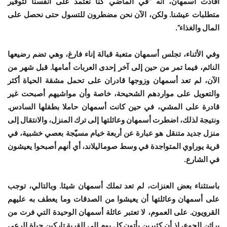
أفادت أسمهان، أنه “في الماضي كنا نعتمد على أنفسنا لتوفير
متطلبات عيشنا. ولكن، الآن نحن مضطرون للتسول حتى نحصل على
المال والغذاء”.
وفي الأثناء، تجلس أسمهان متعبة قبالة إناء فارغ، وهي تضم رضيعها
النائم، فيما تمر من حين إلى آخر إحدى العربات أمامها. قبل شهر من
الآن، لم تعد أسمهان وزوجها قادران على تحمل مشقة الحياة أكثر
والتعويل على مواردهم الشحيحة، خاصة وأن مواشيهم أصبحت غير
قادرة على المشي، في حين كانت أسمهان حاملا بطفلها السادس.
ونتيجة لذلك، اضطرت أسمهان وعائلتها إلى ترك المنزل، والانتقال إلى
منزل جديد متنقل هو عبارة عن أربعة خيام مسيّجة بعصي خشبية، في
قرية يوراوي المتواجدة في وسط صوماليلاند، أي أنهم أصبحوا يعيشون
في الشارع.
باستثناء بعض العنزات، لم تعد تملك أسمهان شيئا. وبالتالي، توجب
على أسمهان وعائلتها أن يعيشوا من الصدقات وما يعطف به عليهم
القرويون. على العموم، لا تعتبر عائلة أسمهان الوحيدة التي فرت من
براثن الجوع، إذ أن كثيرين يأتون كل يوم إلى القرية تاركين حياة الرعي