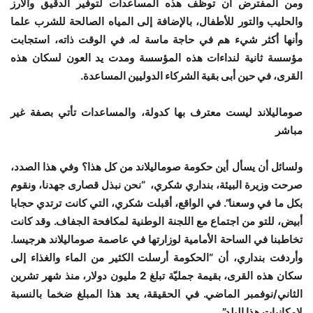
ومن المفترض أن توظف هذه المساعدات لتوفير الدقيق والأرز
والحليب والتور للأطفال، بالإضافة إلى المياه الصالحة للشرب علما
وأنها أكثر شيء هم في حاجة ماسة له. في الوقت ذاته، استجابت
مؤسسة ثانية لنداءات هذه المؤسسة ومدت يد العون لسكان هذه
القرى، في حين أبى بقية الشركاء الدوليين المساعدة.
صوماليلاند ليست معترف بها كدولة، والمساعدات تأتي بصفة غير
مباشر
ولسائل أن يسأل أين حكومة صوماليلاند من كل هذا؟ وفي هذا الصدد،
صرحت وزيرة البيئة، بنداري شكري، “نحن نبذل قصارى جهدنا، ونقوم
بكل ما في وسعنا”. في الواقع، أقبلت شكري، التي كانت ترتدي حجابا
أبيض، للتو من اجتماع مع اللجنة الوطنية لمكافحة الجفاف. وقد كانت
تخاطبنا في الساحة الأمامية لوزارتها في عاصمة صوماليلاند هرجيسا.
وأردفت بنداري، أن “الحكومة أرسلت الكثير من الماء والغذاء إلى
سكان هذه القرى، بقيمة جمليّة تبلغ 2 مليون دولار، منذ شهر تشرين
الثاني/نوفمبر الماضي. في الحقيقة، يعد هذا المبلغ ضخما بالنسبة
لإمكانيات هذا البلد”.