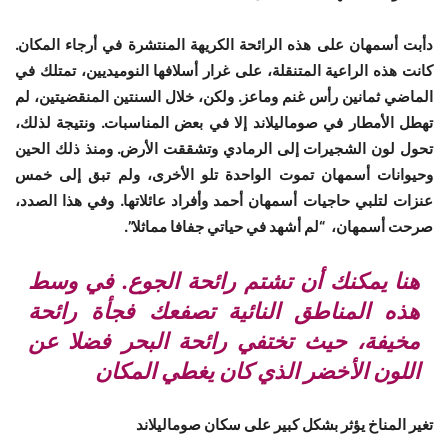
دأبت أسمهان على هذه الرائحة الكريهة المنتشرة في أرجاء المكان.
كانت هذه الراعية المتنقلة، على غرار أسلافها النوميديين، تمتلك في
الماضي ثمانين رأس غنم وماعز. ولكن، خلال السنتين المنقضيتين، لم
تهطل الأمطار في صوماليلاند إلا في بعض المناسبات. ونتيجة لذلك،
تحول لون الشجيرات إلى الرمادي وتشققت الأرض. ومنذ ذلك الحين
وحيوانات أسمهان تموت الواحدة تلو الأخرى، ولم تبق إلى خمس
عنزات لتلبي حاجيات أسمهان أحمد وأفراد عائلاتها. وفي هذا الصدد،
صرحت أسمهان، “لم أشهد في حياتي جفافا مماثلا”.
هنا يمكنك أن تشتم رائحة الجوع. في وسط
هذه المناطق النائية تصفعك فجأة رائحة
مخيفة، حيث تختفي رائحة البحر فضلا عن
اللون الأخضر الذي كان يغطي المكان
تغير المناخ يؤثر بشكل كبير على سكان صوماليلاند