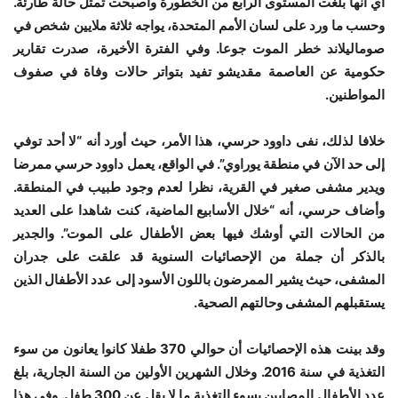
أي أنها بلغت المستوى الرابع من الخطورة وأصبحت تمثل حالة طارئة.
وحسب ما ورد على لسان الأمم المتحدة، يواجه ثلاثة ملايين شخص في
صوماليلاند خطر الموت جوعا. وفي الفترة الأخيرة، صدرت تقارير
حكومية عن العاصمة مقديشو تفيد بتواتر حالات وفاة في صفوف
المواطنين.
خلافا لذلك، نفى داوود حرسي، هذا الأمر، حيث أورد أنه “لا أحد توفي
إلى حد الآن في منطقة يوراوي”. في الواقع، يعمل داوود حرسي ممرضا
ويدير مشفى صغير في القرية، نظرا لعدم وجود طبيب في المنطقة.
وأضاف حرسي، أنه “خلال الأسابيع الماضية، كنت شاهدا على العديد
من الحالات التي أوشك فيها بعض الأطفال على الموت”. والجدير
بالذكر أن جملة من الإحصائيات السنوية قد علقت على جدران
المشفى، حيث يشير الممرضون باللون الأسود إلى عدد الأطفال الذين
يستقبلهم المشفى وحالتهم الصحية.
وقد بينت هذه الإحصائيات أن حوالي 370 طفلا كانوا يعانون من سوء
التغذية في سنة 2016. وخلال الشهرين الأولين من السنة الجارية، بلغ
عدد الأطفال المصابين بسوء التغذية ما لا يقل عن 300 طفل. وفي هذا