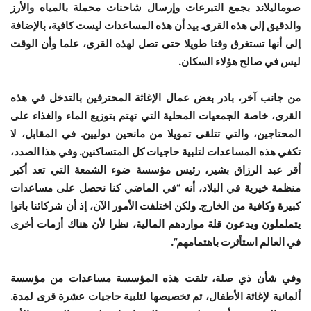
صوماليلاند بجمع التبرعات وإرسال شاحنات محملة بالمياه والأرز
والدقيق إلى هذه القرى. بيد أن هذه المساعدات ليست كافية، بالإضافة
إلى أنها تستغرق وقتا طويلا حتى تصل لهذه القرى، علما وأن الوقت
ليس في صالح هؤلاء السكان.
من جانب آخر، بادر بعض عمال الإغاثة المحترفين بالتدخل في هذه
القرى، خاصة الجمعيات المحلية التي تهتم بتوزيع الماء والغذاء على
المحتاجين، والتي تتلقى تمويلا من مانحين دوليين. في المقابل، لا
تكفي هذه المساعدات لتلبية حاجيات كل المتساكنين. وفي هذا الصدد،
أقر عبد الرزاق بشير، رئيس مؤسسة ضوء الشمعة التي تعد أكبر
منظمة خيرية في البلاد، أنه “في الماضي كنا نحصل على مساعدات
كبيرة وكافية من الخارج. ولكن اختلفت الأمور الآن، إذ أن شركائنا باتوا
يتململون ويدعون قلة مواردهم المالية، نظرا لأن هناك أزمات أخرى
في العالم استأثرت باهتمامهم”.
وفي شأن ذي صلة، تلقت هذه المؤسسة مساعدات من مؤسسة
ألمانية لإغاثة الأطفال، تم تخصيصها لتلبية حاجيات عشرة قرى لمدة.