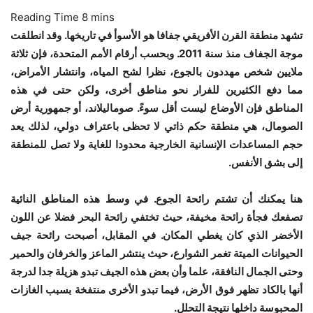
تشهد منطقة القرن الأفريقي جفافا هو الأسوأ في تاريخها. وقد انطلقت
موجة الجفاف منذ سنة 2011. وبحسب أرقام الأمم المتحدة، فإن ثلاثة
ملايين شخص مهددون بالجوع، نظرا لشح المياه، وانتشار الأمراض،
مما دفع الكثيرين للفرار نحو مناطق أخرى، ولكن حتى في هذه
المناطق فإن الأوضاع ليست أقل سوءً. صوماليلاند، أو جمهورية أرض
الصومال، هي منطقة حكم ذاتي لا تحظى باعتراف دولي، لذلك يعد
حجم المساعدات الإنسانية الخارجية محدودا للغاية ولا تصل للمنطقة
إلى بشق الأنفس.
هنا يمكنك أن تشتم رائحة الجوع. في وسط هذه المناطق النائية
تصفعك فجأة رائحة مخيفة، حيث تختفي رائحة البحر فضلا عن اللون
الأخضر الذي كان يغطي المكان. في المقابل، أصبحت رائحة جيف
الحيوانات الميتة تغمر الشوارع، حيث ينتشر الماعز والخرفان والحمير
وحتى الجمال النافقة، علما وأن بعض هذه الجيف تبدو هزيلة جدا لدرجة
أنها بالكاد تظهر فوق الأرض، فيما تبدو الأخرى منتفخة بسبب الغازات
المحبوسة داخلها نتيجة التحلل.