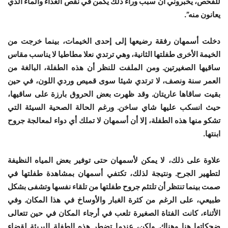
للفحص، يخبروني أن سبب وراء ذلك يكمن في نقص الغذاء والماء الذي
يعانون منه”.
دخلت أسمهان رفقة رضيعها إلى إحدى الخيمات، بينما خرجت من
الخيمة الأخرى طفلتها الثانية، وهي ترتدي نعلا مطاطيا لا يناسب مقاس
ساقيها الصغيرتين. ومن الملفت للنظر أن هذه الطفلة، البالغة من
العمر سنة ونصف، لا ترتدي شيئا سوى قميص وردي اللون، في حين
بقيت ساقاها عاريتان. وقد ظهرت بعض الحروق بارزة على ساقيها،
حيث انسكب عليها شاي ساخن. ورغم الحالة الصحية السيئة التي
تشكو منها هذه الطفلة، إلا أن أسمهان لا تملك أي دواء لمعالجة جروح
ابنتها.
علاوة على ذلك، لا يمكن لأسمهان حتى توفير بعض المياه النظيفة
لتطهير الجرح. ونتيجة لذلك، تكتفي أسمهان بمشاهدة طفلتها في
صمت بينما تنتظر أن تلتئم جروح طفلتها من تلقاء نفسها وتشفى بشكل
طبيعي، على الرغم من كثرة الغبار والأوساخ في هذا المكان. وفي
الأثناء، كانت الفتاة الصغيرة تلعب في أرجاء المكان في حين تتعالى
ضحكاتها هنا وهناك. ولكن، عندما تضطر هذه الطفلة البريئة لقضاء