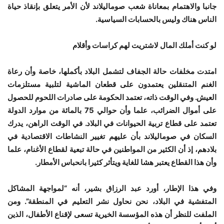
جانبا والاهتمام بمعاناة شعب صوماليلاند لأن الأمر يتعلق بإنقاذ حياة
الناس هناك وليس بالحسابات السياسية.
لو كنت أملك المال لاشتريت لهم كراسات وأقلام
امتدت مخلفات حالة الجفاف لتشمل البلاد بأكملها، خاصة وأن رعاة
الغنم المتنقلين يعتمدون على قطعان الماشية لتلبية مستلزمات
العيش. وفي الوقت ذاته، تعتمد الحكومة على صادرات اللحوم للحصول
على أموال الضرائب، علما وأن حوالي 75 بالمائة من موارد الدولة
تعتمد على قطاع تربية الحيوانات في البلاد. في الوقت الراهن، يدرك
السكان في صوماليلاند بأن عليهم تغيير النشاطات الاقتصادية في
بلادهم، إذ أن الكثير من المواطنين في حالة تبعية لقطاع الأغنام، علما
وأن هذا القطاع يعتبر هشا للغاية ويتأثر كثيرا بانحباس الأمطار.
وفي هذا الإطار، أورد عبد الرزاق بشير، أنه “لمواجهة المشاكل
المتفشية في البلاد، نحن نحاول نشر التعليم في المنطقة”. ومن
الملفت للنظر أن هذه المؤسسة الخيرية تسعى لإقناع الأطفال، الذين