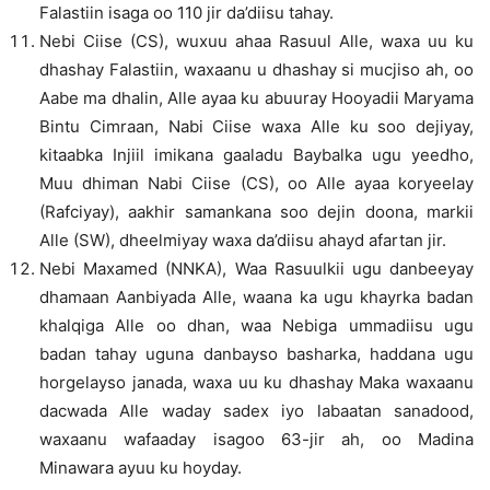
Falastiin isaga oo 110 jir da’diisu tahay.
Nebi Ciise (CS), wuxuu ahaa Rasuul Alle, waxa uu ku
dhashay Falastiin, waxaanu u dhashay si mucjiso ah, oo
Aabe ma dhalin, Alle ayaa ku abuuray Hooyadii Maryama
Bintu Cimraan, Nabi Ciise waxa Alle ku soo dejiyay,
kitaabka Injiil imikana gaaladu Baybalka ugu yeedho,
Muu dhiman Nabi Ciise (CS), oo Alle ayaa koryeelay
(Rafciyay), aakhir samankana soo dejin doona, markii
Alle (SW), dheelmiyay waxa da’diisu ahayd afartan jir.
Nebi Maxamed (NNKA), Waa Rasuulkii ugu danbeeyay
dhamaan Aanbiyada Alle, waana ka ugu khayrka badan
khalqiga Alle oo dhan, waa Nebiga ummadiisu ugu
badan tahay uguna danbayso basharka, haddana ugu
horgelayso janada, waxa uu ku dhashay Maka waxaanu
dacwada Alle waday sadex iyo labaatan sanadood,
waxaanu wafaaday isagoo 63-jir ah, oo Madina
Minawara ayuu ku hoyday.