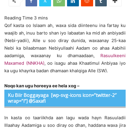
Qof kasta oo Islaam ah, waxa sida diinteenu ina fartay ku
waajib ah, inuu barto shan iyo labaatan ka mid ah anbiyadii
(Nebi-yadii), Alle u soo diray dunida, waxaanay 25-kaa
Nebi ka bilaabmaan Nebiyullaahi Aadam oo ahaa Aabihii
aadamiga, waxaanay ku dhamaadaan,
Rasuulkeeni
Maxamed (NNKHA)
, oo isagu ahaa Khaatimul Anbiyaa iyo
ka ugu khayrka badan dhamaan khalqiga Alle (SW).
Noqo kan ugu horeeya ee hela xog –
Ku Biir Boggayaga
[wp-svg-icons icon=”twitter-2″
wrap=”i”] @Saxafi
In kasta oo taariikhda aan lagu wada hayn Rasuuladii
Illaahay Aadamiga u soo diray oo dhan, haddana waxa jira