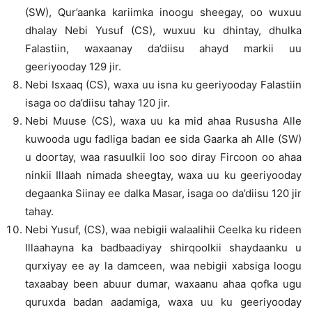
(SW), Qur’aanka kariimka inoogu sheegay, oo wuxuu
dhalay Nebi Yusuf (CS), wuxuu ku dhintay, dhulka
Falastiin, waxaanay da’diisu ahayd markii uu
geeriyooday 129 jir.
Nebi Isxaaq (CS), waxa uu isna ku geeriyooday Falastiin
isaga oo da’diisu tahay 120 jir.
Nebi Muuse (CS), waxa uu ka mid ahaa Rususha Alle
kuwooda ugu fadliga badan ee sida Gaarka ah Alle (SW)
u doortay, waa rasuulkii loo soo diray Fircoon oo ahaa
ninkii Illaah nimada sheegtay, waxa uu ku geeriyooday
degaanka Siinay ee dalka Masar, isaga oo da’diisu 120 jir
tahay.
Nebi Yusuf, (CS), waa nebigii walaalihii Ceelka ku rideen
Illaahayna ka badbaadiyay shirqoolkii shaydaanku u
qurxiyay ee ay la damceen, waa nebigii xabsiga loogu
taxaabay been abuur dumar, waxaanu ahaa qofka ugu
quruxda badan aadamiga, waxa uu ku geeriyooday