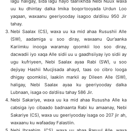
lagu haligay, sida lagu hayo taariikhda Nebi Nuux waxa
uu ku dhintay dalka Imika boqortooyada Urdun Loo
yaqaan, waxaanu geeriyooday isagoo da’diisu 950 Jir
tahay.
Nebi Saalax (CS), waxa uu ka mid ahaa Rusushii Alle
(SW), aadamiga u soo diray, waxaanu Qur’aanka
Kariimku inooga waramay qoomkii loo soo diray,
dacwadii iyo xaqa Alle sidii uu u gaadhsiiyay iyo sidii ay
ugu kufriyeen, Nebi Saalax ayaa Rabi (SW), u soo
dejiyay Hashii Mucjisada ahayd, taas oo cibro looga
dhigay qoomkiisi, laakiin markii ay Dileen Alle (SW),
haligay, Nebi Saalax ayaa ku geeriyooday dalka
Lubnaan, isaga oo da’diisu tahay 586 Jir.
Nebi Sakariye, waxa uu ka mid ahaa Rususha Alle ka
cabsiga iyo cibaado badnaanta Rabi ku amaanay, Nebi
Sakariye (CS), waxa uu geeriyooday isaga oo 207 jir ah,
waxaanu ku wafaaday Falastiin.
Nebi Ibraahim, (CS), waxa uu ahaa Rasuul Alle, waxa