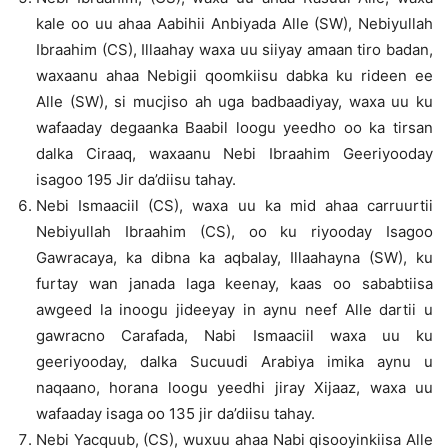
kale oo uu ahaa Aabihii Anbiyada Alle (SW), Nebiyullah
Ibraahim (CS), Illaahay waxa uu siiyay amaan tiro badan,
waxaanu ahaa Nebigii qoomkiisu dabka ku rideen ee
Alle (SW), si mucjiso ah uga badbaadiyay, waxa uu ku
wafaaday degaanka Baabil loogu yeedho oo ka tirsan
dalka Ciraaq, waxaanu Nebi Ibraahim Geeriyooday
isagoo 195 Jir da’diisu tahay.
Nebi Ismaaciil (CS), waxa uu ka mid ahaa carruurtii
Nebiyullah Ibraahim (CS), oo ku riyooday Isagoo
Gawracaya, ka dibna ka aqbalay, Illaahayna (SW), ku
furtay wan janada laga keenay, kaas oo sababtiisa
awgeed la inoogu jideeyay in aynu neef Alle dartii u
gawracno Carafada, Nabi Ismaaciil waxa uu ku
geeriyooday, dalka Sucuudi Arabiya imika aynu u
naqaano, horana loogu yeedhi jiray Xijaaz, waxa uu
wafaaday isaga oo 135 jir da’diisu tahay.
Nebi Yacquub, (CS), wuxuu ahaa Nabi qisooyinkiisa Alle