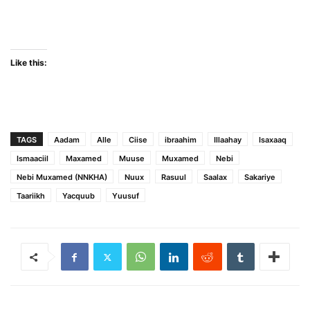
Like this:
TAGS
Aadam
Alle
Ciise
ibraahim
Illaahay
Isaxaaq
Ismaaciil
Maxamed
Muuse
Muxamed
Nebi
Nebi Muxamed (NNKHA)
Nuux
Rasuul
Saalax
Sakariye
Taariikh
Yacquub
Yuusuf