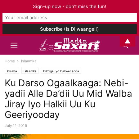
Sign-up now - don't miss the fun!
▲
Home
Islaamka
Xiisaha
Islaamka
Cilmiga Iyo Dabeecadda
Ku Darso Ogaalkaaga: Nebi-
yadii Alle Da’dii Uu Mid Walba
Jiray Iyo Halkii Uu Ku
Geeriyooday
July 11, 2015