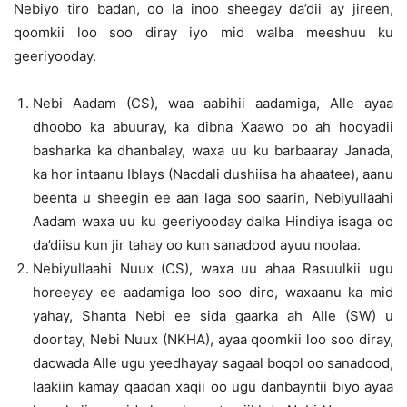
Nebiyo tiro badan, oo la inoo sheegay da’dii ay jireen,
qoomkii loo soo diray iyo mid walba meeshuu ku
geeriyooday.
Nebi Aadam (CS), waa aabihii aadamiga, Alle ayaa
dhoobo ka abuuray, ka dibna Xaawo oo ah hooyadii
basharka ka dhanbalay, waxa uu ku barbaaray Janada,
ka hor intaanu Iblays (Nacdali dushiisa ha ahaatee), aanu
beenta u sheegin ee aan laga soo saarin, Nebiyullaahi
Aadam waxa uu ku geeriyooday dalka Hindiya isaga oo
da’diisu kun jir tahay oo kun sanadood ayuu noolaa.
Nebiyullaahi Nuux (CS), waxa uu ahaa Rasuulkii ugu
horeeyay ee aadamiga loo soo diro, waxaanu ka mid
yahay, Shanta Nebi ee sida gaarka ah Alle (SW) u
doortay, Nebi Nuux (NKHA), ayaa qoomkii loo soo diray,
dacwada Alle ugu yeedhayay sagaal boqol oo sanadood,
laakiin kamay qaadan xaqii oo ugu danbayntii biyo ayaa