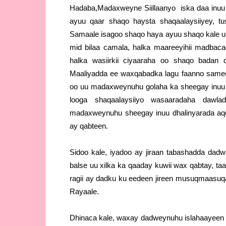
Hadaba,Madaxweyne Siillaanyo iska daa inuu
ayuu qaar shaqo haysta shaqaalaysiiyey, t
Samaale isagoo shaqo haya ayuu shaqo kale u 
mid bilaa camala, halka maareeyihii madba
halka wasiirkii ciyaaraha oo shaqo badan q
Maaliyadda ee waxqabadka lagu faanno sameey
oo uu madaxweynuhu golaha ka sheegay inuu
looga shaqaalaysiiyo wasaaradaha dawla
madaxweynuhu sheegay inuu dhalinyarada aqo
ay qabteen.
Sidoo kale, iyadoo ay jiraan tabashadda dadw
balse uu xilka ka qaaday kuwii wax qabtay, ta
ragii ay dadku ku eedeen jireen musuqmaasu
Rayaale.
Dhinaca kale, waxay dadweynuhu islahaayeen 