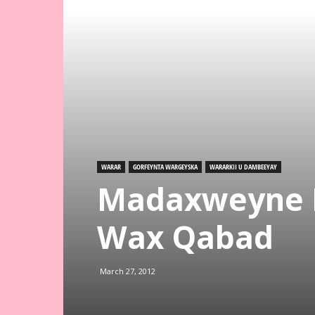
WARAR
GORFEYNTA WARGEYSKA
WARARKII U DAMBEEYAY
Madaxweyne H
Wax Qabad
March 27, 2012