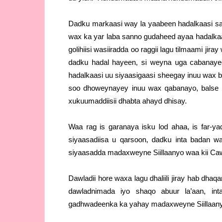
Dadku markaasi way la yaabeen hadalkaasi sar
wax ka yar laba sanno gudaheed ayaa hadalka
golihiisi wasiiradda oo raggii lagu tilmaami j
dadku hadal hayeen, si weyna uga cabanaye
hadalkaasi uu siyaasigaasi sheegay inuu wax 
soo dhoweynayey inuu wax qabanayo, balse 
xukuumaddiisii dhabta ahayd dhisay.
Waa rag is garanaya isku lod ahaa, is far-ya
siyaasadiisa u qarsoon, dadku inta badan w
siyaasadda madaxweyne Siillaanyo waa kii Caw
Dawladii hore waxa lagu dhaliili jiray hab d
dawladnimada iyo shaqo abuur la’aan, 
gadhwadeenka ka yahay madaxweyne Siillaan