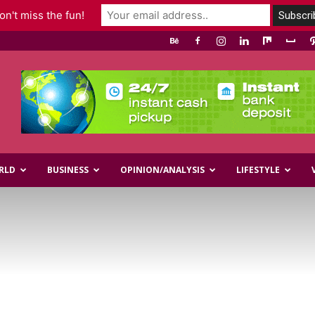
n't miss the fun!
RLD
BUSINESS
OPINION/ANALYSIS
LIFESTYLE