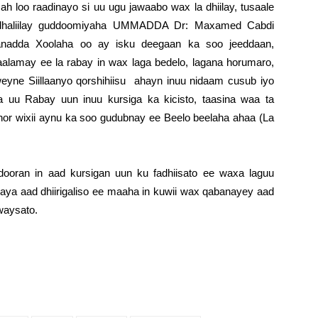
ah loo raadinayo si uu ugu jawaabo wax la dhiilay, tusaale
dhaliilay guddoomiyaha UMMADDA Dr: Maxamed Cabdi
nadda Xoolaha oo ay isku deegaan ka soo jeeddaan,
aalamay ee la rabay in wax laga bedelo, lagana horumaro,
ne Siillaanyo qorshihiisu ahayn inuu nidaam cusub iyo
 uu Rabay uun inuu kursiga ka kicisto, taasina waa ta
 hor wixii aynu ka soo gudubnay ee Beelo beelaha ahaa (La
ooran in aad kursigan uun ku fadhiisato ee waxa laguu
ya aad dhiirigaliso ee maaha in kuwii wax qabanayey aad
waysato.