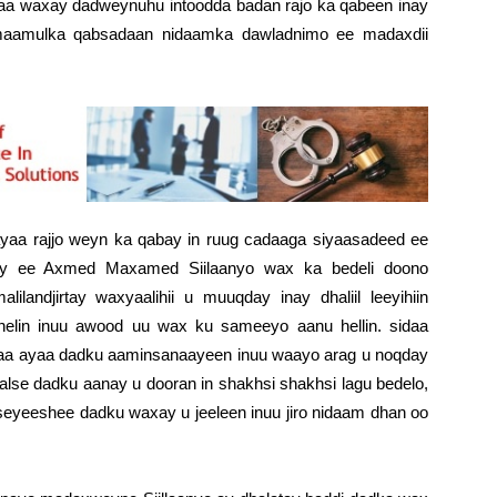
aa waxay dadweynuhu intoodda badan rajo ka qabeen inay
maamulka qabsadaan nidaamka dawladnimo ee madaxdii
yaa rajjo weyn ka qabay in ruug cadaaga siyaasadeed ee
ray ee Axmed Maxamed Siilaanyo wax ka bedeli doono
andjirtay waxyaalihii u muuqday inay dhaliil leeyihiin
lin inuu awood uu wax ku sameeyo aanu hellin. sidaa
haa ayaa dadku aaminsanaayeen inuu waayo arag u noqday
alse dadku aanay u dooran in shakhsi shakhsi lagu bedelo,
seyeeshee dadku waxay u jeeleen inuu jiro nidaam dhan oo