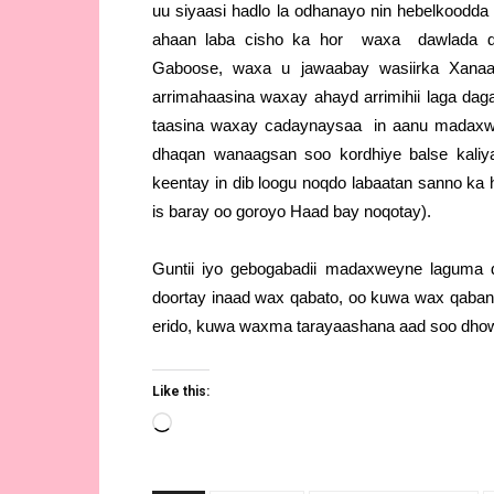
uu siyaasi hadlo la odhanayo nin hebelkoodda 
ahaan laba cisho ka hor waxa dawlada 
Gaboose, waxa u jawaabay wasiirka Xanaa
arrimahaasina waxay ahayd arrimihii laga dag
taasina waxay cadaynaysaa in aanu madaxwey
dhaqan wanaagsan soo kordhiye balse kaliya
keentay in dib loogu noqdo labaatan sanno ka
is baray oo goroyo Haad bay noqotay).
Guntii iyo gebogabadii madaxweyne laguma d
doortay inaad wax qabato, oo kuwa wax qabana
erido, kuwa waxma tarayaashana aad soo dho
Like this:
Loading…