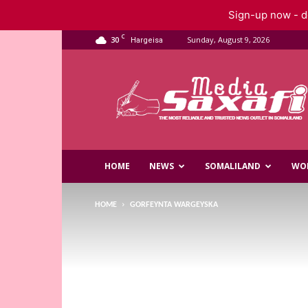
Sign-up now - do
C
30
Sunday, August 9, 2026
Hargeisa
Saxafi
Media
HOME
NEWS
SOMALILAND
WO
HOME
GORFEYNTA WARGEYSKA