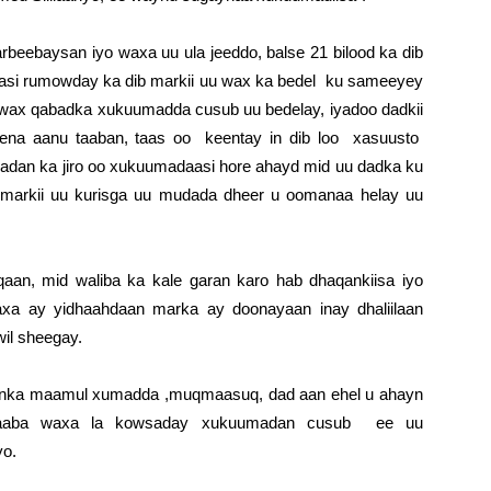
beebaysan iyo waxa uu ula jeeddo, balse 21 bilood ka dib
asi rumowday ka dib markii uu wax ka bedel ku sameeyey
iray wax qabadka xukuumadda cusub uu bedelay, iyadoo dadkii
ena aanu taaban, taas oo keentay in dib loo xasuusto
badan ka jiro oo xukuumadaasi hore ahayd mid uu dadka ku
markii uu kurisga uu mudada dheer u oomanaa helay uu
qaan, mid waliba ka kale garan karo hab dhaqankiisa iyo
axa ay yidhaahdaan marka ay doonayaan inay dhaliilaan
il sheegay.
haqanka maamul xumadda ,muqmaasuq, dad aan ehel u ahayn
intaaba waxa la kowsaday xukuumadan cusub ee uu
yo.