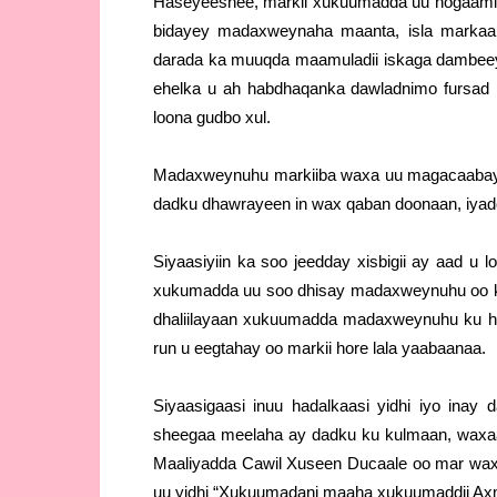
Haseyeeshee, markii xukuumadda uu hogaamin
bidayey madaxweynaha maanta, isla markaa
darada ka muuqda maamuladii iskaga dambee
ehelka u ah habdhaqanka dawladnimo fursad l
loona gudbo xul.
Madaxweynuhu markiiba waxa uu magacaabay
dadku dhawrayeen in wax qaban doonaan, iyado
Siyaasiyiin ka soo jeedday xisbigii ay aad u
xukumadda uu soo dhisay madaxweynuhu oo ka
dhaliilayaan xukuumadda madaxweynuhu ku had
run u eegtahay oo markii hore lala yaabaanaa.
Siyaasigaasi inuu hadalkaasi yidhi iyo in
sheegaa meelaha ay dadku ku kulmaan, waxaaa
Maaliyadda Cawil Xuseen Ducaale oo mar wa
uu yidhi “Xukuumadani maaha xukuumaddii Axm