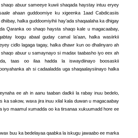
 shaqo abuur sameeye kuwii shaqada haystay intuu eryey
usaale ahaan guddoomiye ku xigeenka 1aad Cabdicasiis
dhiibay, halka guddoomiyihii hay’ada shaqaalaha ka dhigay
cada Qaranka oo shaqo haysta shaqo kale u magacaabay,
abtay loogu abaal guday camal la’aan, halka wasiirkii
ey cidlo lagaga tagay, halka dhawr kun oo dhalinyaro ah
 shaqo abuur u samaynayo si madax taabasho iyo eex ah
dda, taas oo ilaa hadda la iswaydiinayo boosaskii
onyahanka ah si cadaaladda uga shaqaalaysiinayo halka
eynaha ee ah in aanu taaban dadkii la rabay inuu bedelo,
as ka sakow, waxa jira inuu xilal kala duwan u magacaabay
qa iyo maamul xumadda oo ka tirsanaa xukuumadd hore ee
wax buu ka bedelayaa qaabka la iskugu jawaabo ee marka