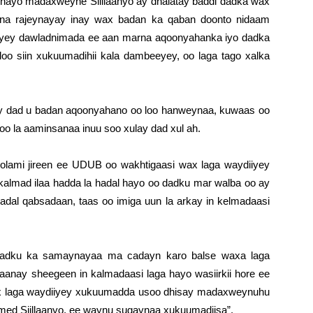
ayo madaxweyne Siillaanyo ay dhalatay baddi dadka wax
na rajeynayay inay wax badan ka qaban doonto nidaam
yey dawladnimada ee aan marna aqoonyahanka iyo dadka
oo siin xukuumadihii kala dambeeyey, oo laga tago xalka
 dad u badan aqoonyahano oo loo hanweynaa, kuwaas oo
o la aaminsanaa inuu soo xulay dad xul ah.
 loolami jireen ee UDUB oo wakhtigaasi wax laga waydiiyey
lmad ilaa hadda la hadal hayo oo dadku mar walba oo ay
al qabsadaan, taas oo imiga uun la arkay in kelmadaasi
ay dadku ka samaynayaa ma cadayn karo balse waxa laga
nay sheegeen in kalmadaasi laga hayo wasiirkii hore ee
x laga waydiiyey xukuumadda usoo dhisay madaxweynuhu
ed Siillaanyo, ee waynu sugaynaa xukuumadiisa”.