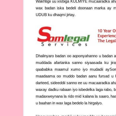
Wakhtigii uu xisbiga KULMIYE mucaaradka ah
wax badan iska bedeli doonaan marka ay 
UDUB ku dhaqmi jirtay.
Dhalinyaro badan oo aqoonyahanno u badan a
muddada afartanka sanno siyaasada ku ji
qaababka maamul xumo iyo mudadii aySomalil
maadaama oo muddo badan aanu fursad u he
darteed, sideeddii sanno ee uu macaaradka a
waxay dadku rabaan iyo isbedelka laga rabo, b
madaxweynana la rido mid kalana la saaro, ha
u baahan in wax laga bedelo la hirgalyo.