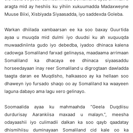
aragta mid ay heshiis ku yihiin xukuumadda Madaxweyne
Muuse Biixi, Xisbiyada Siyaasadda, iyo saddexda Goleba.
Warkan dhiilada xambaarsan ee ka soo baxay Guurtida
ayaa u muuqda mid dulmi iyo duudsi ku ah xuquuqda
muwaadiniinta gudo iyo debedba, iyadoo dhinaca kalena
cadowga Somaliland farxad gelinaysa, maadaama arrimaan
Somaliland ka dhacaya ee dhinaca siyaasaddu
horseedayaan inay reer Somaliland u digrogtaan dawladda
taagta daran ee Muqdisho, halkaasoo ay ka hellaan soo
dhaweyn iyo fursado shaqo oo ay Somaliland ka waayeen
laguna dabayo ama lagu xero gelinayo.
Soomaalida ayaa ku mahmaahda ”Geela Duqdiisu
durdurisay Aarankiisa maxaad u malayn.”, meesha
odayaashii iyo culimadii dalkan ka soo qayb qaadatay
dhismihiisu duminayaan Somaliland cid kale oo ka