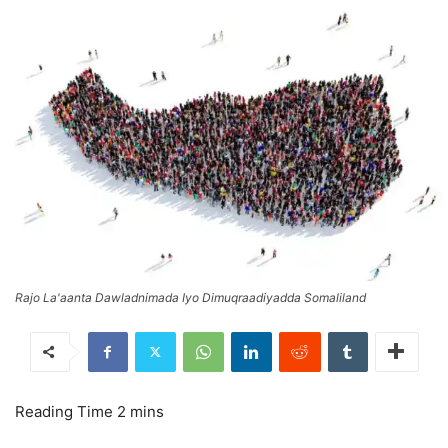
Rajo La'aanta Dawladnimada Iyo Dimuqraadiyadda Somaliland