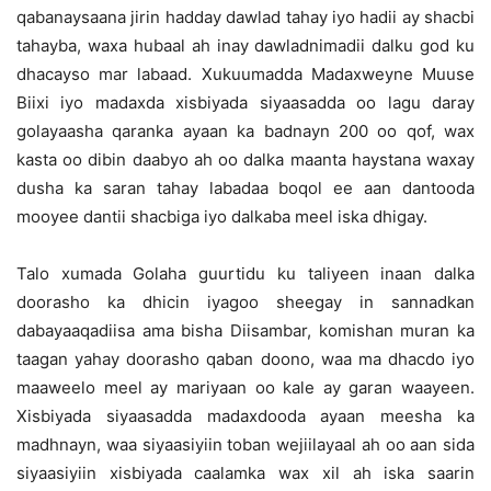
qabanaysaana jirin hadday dawlad tahay iyo hadii ay shacbi
tahayba, waxa hubaal ah inay dawladnimadii dalku god ku
dhacayso mar labaad. Xukuumadda Madaxweyne Muuse
Biixi iyo madaxda xisbiyada siyaasadda oo lagu daray
golayaasha qaranka ayaan ka badnayn 200 oo qof, wax
kasta oo dibin daabyo ah oo dalka maanta haystana waxay
dusha ka saran tahay labadaa boqol ee aan dantooda
mooyee dantii shacbiga iyo dalkaba meel iska dhigay.
Talo xumada Golaha guurtidu ku taliyeen inaan dalka
doorasho ka dhicin iyagoo sheegay in sannadkan
dabayaaqadiisa ama bisha Diisambar, komishan muran ka
taagan yahay doorasho qaban doono, waa ma dhacdo iyo
maaweelo meel ay mariyaan oo kale ay garan waayeen.
Xisbiyada siyaasadda madaxdooda ayaan meesha ka
madhnayn, waa siyaasiyiin toban wejiilayaal ah oo aan sida
siyaasiyiin xisbiyada caalamka wax xil ah iska saarin