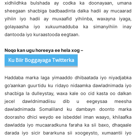
xidhiidhka bulshada ay codka ka doonayaan, umana
sheegaan shacbiga badbaadinta dalka hadii ay mucaarad
yihiin iyo hadii ay muxaafid yihiinba, waxayna iyaga,
golayaasha iyo xukuumadduba ka simanyihiin inay
dantooda iyo kuraastooda eegtaan.
Noqo kan ugu horeeya ee hela xog –
Ku Biir Boggayaga Twitterka
Haddaba marka laga yimaaddo dhibaatada iyo niyadjabka
go’aankan guurtidu ku ridayo nidaamka dawladnimada iyo
shacbiga la dulleystay, waxa kale oo cid kasta oo dalkan
jecel dawldnimadiisu dib u eegeysaa meesha
dawladnimada Somaliland ku dambayn doonto marka
doorasho dhici weydo ee isbeddel iman waayo, khilaafka
dawladda iyo mucaaradkuna faraha ka sii baxo, dhaqaale
darada iyo sicir bararkuna sii xoogeysto, xumaantii iyo