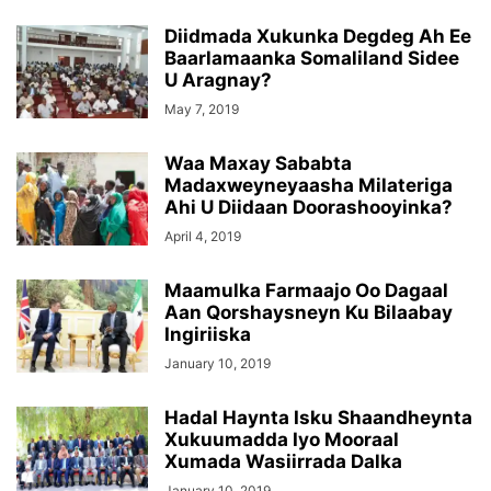
Diidmada Xukunka Degdeg Ah Ee
Baarlamaanka Somaliland Sidee
U Aragnay?
May 7, 2019
Waa Maxay Sababta
Madaxweyneyaasha Milateriga
Ahi U Diidaan Doorashooyinka?
April 4, 2019
Maamulka Farmaajo Oo Dagaal
Aan Qorshaysneyn Ku Bilaabay
Ingiriiska
January 10, 2019
Hadal Haynta Isku Shaandheynta
Xukuumadda Iyo Mooraal
Xumada Wasiirrada Dalka
January 10, 2019