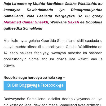
Rajo La’aanta ay Muddo-Kordhinta Golaha Wakiiladdu ku
keenayso Dawladnimada Iyo Dimuqraadiyadda
Somaliland. Waa Faallada Wargeyska Oo uu qoray
Maxamed Cumar Sheekh
, Weriyaha
Saxafi
ee Gobolada
galbeedka Somaliland
Mar kale ayaa golaha Guurtida Somaliland sidii caadada u
ahayd muddo xileedkii u kordhiyeen Golaha Wakiilladda oo
14 sano halkaas fadhiyey, waxayna meesha ka saareen
doorashooyin Somaliland ka dhaca ilaa wakhti aan la
ogeyn.
Noqo kan ugu horeeya ee hela xog –
Ku Biir Boggayaga Facebook-ga
Dadweynaha Somaliland, dalalka deeqbixiyayaasa ah iyo
cid kasta oo jecel dawladnimada Somaliland ayaa arrintan u