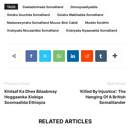
TAGS
Dawladnimada Somaliland
Dimuqraadiyadda
Golaha Guurtida Somaliland
Golaha Wakiiladda Somaliland
Madaxweynaha Somaliland Muuse Biixi Cabdi
Muddo Kordhin
Xisbiyada Mucaaridka Somaliland
Xisbiyada Siyaasadda Somaliland
Previous article
Next article
Khilaaf Ka Dhex Bilaabmay
‘Killed By Injustice’: The
Hoggaanka Xisbiga
Hanging Of A British
Soomaalida Ethiopia
Somalilander
RELATED ARTICLES