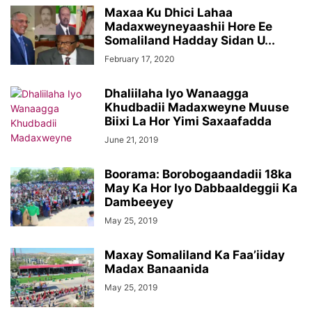
Maxaa Ku Dhici Lahaa
Madaxweyneyaashii Hore Ee
Somaliland Hadday Sidan U...
February 17, 2020
Dhaliilaha Iyo Wanaagga
Khudbadii Madaxweyne Muuse
Biixi La Hor Yimi Saxaafadda
June 21, 2019
Boorama: Borobogaandadii 18ka
May Ka Hor Iyo Dabbaaldeggii Ka
Dambeeyey
May 25, 2019
Maxay Somaliland Ka Faa’iiday
Madax Banaanida
May 25, 2019