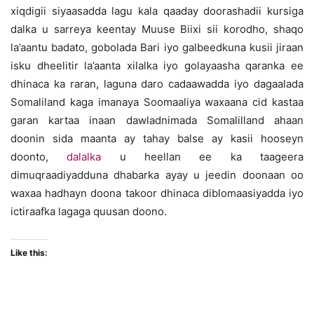
xiqdigii siyaasadda lagu kala qaaday doorashadii kursiga
dalka u sarreya keentay Muuse Biixi sii korodho, shaqo
la’aantu badato, gobolada Bari iyo galbeedkuna kusii jiraan
isku dheelitir la’aanta xilalka iyo golayaasha qaranka ee
dhinaca ka raran, laguna daro cadaawadda iyo dagaalada
Somaliland kaga imanaya Soomaaliya waxaana cid kastaa
garan kartaa inaan dawladnimada Somalilland ahaan
doonin sida maanta ay tahay balse ay kasii hooseyn
doonto,
dalalka
u heellan ee ka taageera
dimuqraadiyadduna dhabarka ayay u jeedin doonaan oo
waxaa hadhayn doona takoor dhinaca diblomaasiyadda iyo
ictiraafka lagaga quusan doono.
Like this: