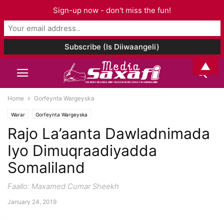
Sign-up now - don't miss the fun!
▲
Home
Gorfeynta Wargeyska
Warar
Gorfeynta Wargeyska
Rajo La’aanta Dawladnimada
Iyo Dimuqraadiyadda
Somaliland
Faallo: Maxamed Cumar Sheekh
January 24, 2019