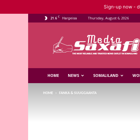
Sign-up now - do
C
21.6
Thursday, August 6, 2026
Hargeisa
Saxafi
Media
HOME
NEWS
SOMALILAND
WO
HOME
FANKA & SUUGGAANTA