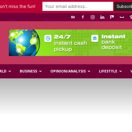
n't miss the fun!
RLD
BUSINESS
OPINION/ANALYSIS
LIFESTYLE