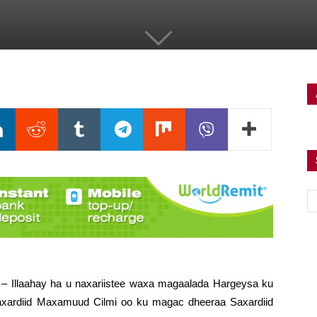
 – Illaahay ha u naxariistee waxa magaalada Hargeysa ku
xardiid Maxamuud Cilmi oo ku magac dheeraa Saxardiid