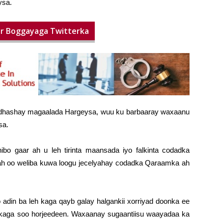
ysa.
iir Boggayaga Twitterka
u dhashay magaalada Hargeysa, wuu ku barbaaray waxaanu
sa.
bo gaar ah u leh tirinta maansada iyo falkinta codadka
ah oo weliba kuwa loogu jecelyahay codadka Qaraamka ah
 adin ba leh kaga qayb galay halgankii xorriyad doonka ee
nd kaga soo horjeedeen. Waxaanay sugaantiisu waayadaa ka