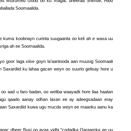
ed Muxumed Good oo ku magac dheeraa Shimbir, Hibo
ballada Soomaalida.
ye kuma koobnayn curinta suugaanta oo keli ah e waxa uu
sriga ah ee Soomaalida.
 goor laga xiise goyn la’aantooda aan muusig Soomaali
Saxardiid ku lahaa gacan weyn oo suurto gelisay hore u
 aad u faro badan, oo weliba waayadii hore ilaa haatan
agu qaado aanay odhan laxan ee ay adeegsadaan eray
waan Saxardiid kuwa ugu mucda weyn ee maanku aanu ka
ac dheer Busi oo ayaa yidhi “codadka Qaraamka ee uu