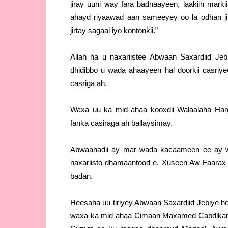
jiray uuni way fara badnaayeen, laakiin mark
ahayd riyaawad aan sameeyey oo la odhan jir
jirtay sagaal iyo kontonkii.”
Allah ha u naxariistee Abwaan Saxardiid Jeb
dhidibbo u wada ahaayeen hal doorkii casri
casriga ah.
Waxa uu ka mid ahaa kooxdii Walaalaha Harg
fanka casiraga ah ballaysimay.
Abwaanadii ay mar wada kacaameen ee ay w
naxariisto dhamaantood e, Xuseen Aw-Faarax 
badan.
Heesaha uu tiriyey Abwaan Saxardiid Jebiye ho
waxa ka mid ahaa Cimaan Maxamed Cabdikarii