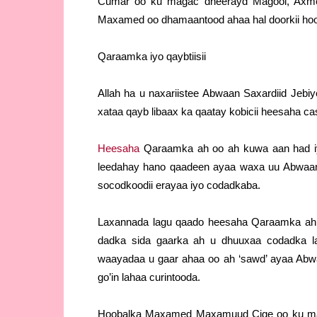
Cumar oo ku magac dheerayd Magool, Axm
Maxamed oo dhamaantood ahaa hal doorkii hoo
Qaraamka iyo qaybtiisii
Allah ha u naxariistee Abwaan Saxardiid Jebi
xataa qayb libaax ka qaatay kobicii heesaha ca
Heesaha
Qaraamka ah oo ah kuwa aan had iyo
leedahay hano qaadeen ayaa waxa uu Abwaan 
socodkoodii erayaa iyo codadkaba.
Laxannada lagu qaado heesaha Qaraamka ah oo
dadka sida gaarka ah u dhuuxaa codadka l
waayadaa u gaar ahaa oo ah ‘sawd’ ayaa Ab
go’in lahaa curintooda.
Hoobalka Maxamed Maxamuud Cige oo ku mag