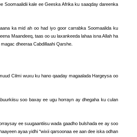
 ee Soomaalidii kale ee Geeska Afrika ku saaqday dareenka
aana ka mid ah oo had iyo goor carrabka Soomaalida ku
eena Maandeeq, taas oo uu laxankeeda lahaa isna Allah ha
u magac dheeraa Cabdillaahi Qarshe.
xamuud Cilmi wuxu ku hano qaaday magaalada Hargeysa oo
buurkiisu soo baxay ee ugu horrayn ay dhegaha ku culan
orraysay ee suugaantiisu wada gaadho bulshada ee ay soo
 ahaayeen ayaa yidhi “wixii qarsoonaa ee aan dee iska odhan