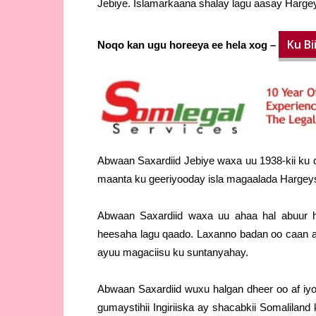
Jebiye. Islamarkaana shalay lagu aasay Harge
Ku B
Noqo kan ugu horeeya ee hela xog –
Abwaan Saxardiid Jebiye waxa uu 1938-kii k
maanta ku geeriyooday isla magaalada Hargey
Abwaan Saxardiid waxa uu ahaa hal abuur hi
heesaha lagu qaado. Laxanno badan oo caan 
ayuu magaciisu ku suntanyahay.
Abwaan Saxardiid wuxu halgan dheer oo af iyo
gumaystihii Ingiriiska ay shacabkii Somalila