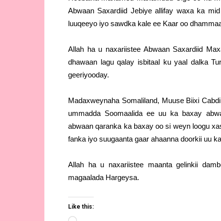
Abwaan Saxardiid Jebiye allifay waxa ka mi
luuqeeyo iyo sawdka kale ee Kaar oo dhamma
Allah ha u naxariistee Abwaan Saxardiid Ma
dhawaan lagu qalay isbitaal ku yaal dalka T
geeriyooday.
Madaxweynaha Somaliland, Muuse Biixi Cabdi,
ummadda Soomaalida ee uu ka baxay abwaa
abwaan qaranka ka baxay oo si weyn loogu xas
fanka iyo suugaanta gaar ahaanna doorkii uu ka
Allah ha u naxariistee maanta gelinkii d
magaalada Hargeysa.
Like this: