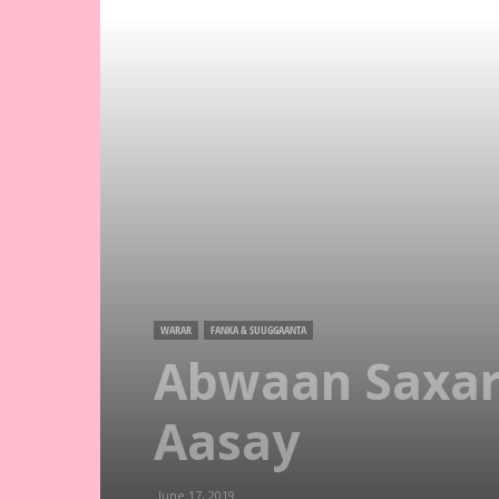
WARAR
FANKA & SUUGGAANTA
Abwaan Saxard
Aasay
June 17, 2019