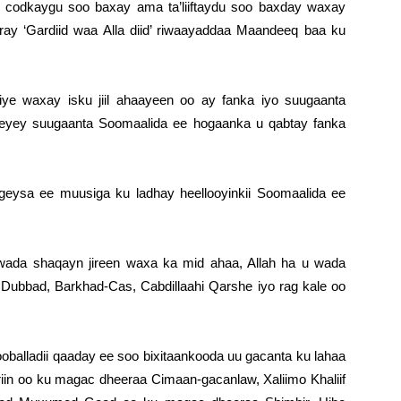
ii codkaygu soo baxay ama ta’liiftaydu soo baxday waxay
ay ‘Gardiid waa Alla diid’ riwaayaddaa Maandeeq baa ku
iye waxay isku jiil ahaayeen oo ay fanka iyo suugaanta
yeeyey suugaanta Soomaalida ee hogaanka u qabtay fanka
eysa ee muusiga ku ladhay heellooyinkii Soomaalida ee
ada shaqayn jireen waxa ka mid ahaa, Allah ha u wada
Dubbad, Barkhad-Cas, Cabdillaahi Qarshe iyo rag kale oo
oballadii qaaday ee soo bixitaankooda uu gacanta ku lahaa
n oo ku magac dheeraa Cimaan-gacanlaw, Xaliimo Khaliif