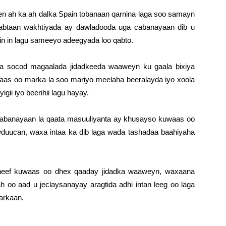
en ah ka ah dalka Spain tobanaan qarnina laga soo samayn
 qabtaan wakhtiyada ay dawladooda uga cabanayaan dib u
n in lagu sameeyo adeegyada loo qabto.
a socod magaalada jidadkeeda waaweyn ku gaala bixiya
aas oo marka la soo mariyo meelaha beeralayda iyo xoola
gii iyo beerihii lagu hayay.
 cabanayaan la qaata masuuliyanta ay khusayso kuwaas oo
awduucan, waxa intaa ka dib laga wada tashadaa baahiyaha
neef kuwaas oo dhex qaaday jidadka waaweyn, waxaana
oo aad u jeclaysanayay aragtida adhi intan leeg oo laga
arkaan.