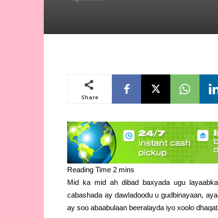
Share
Mid ka mid ah dibad baxyada ugu layaabka
cabashada ay dawladoodu u gudbinayaan, ayaa
ay soo abaabulaan beeralayda iyo xoolo dhaqat