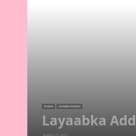
XIISAHA
LAYAABKA DUNIDA
Layaabka Add
August 21, 2017