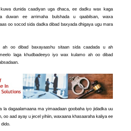
kuwa dunida caadiyan uga dhaca, ee dadku wax kaga
la duwan ee arrimaha bulshada u qaabilsan, waxa
aas oo socod sida dadka dibad baxyada dhigaya ugu mara
 ah oo dibad baxayaashu sitaan sida caadada u ah
 meelo laga khudbadeeyo iyo wax kulamo ah oo dibad
absadaan.
a la dagaalamaana ma yimaadaan goobaha iyo jidadka uu
 oo aad ayay u jecel yihiin, waxaana khasaaraha kaliya ee
 dido.