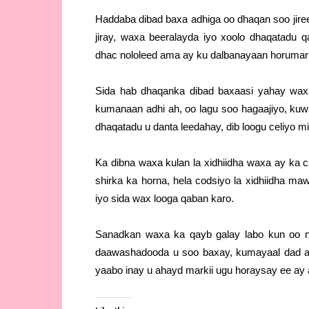
Haddaba dibad baxa adhiga oo dhaqan soo jire
jiray, waxa beeralayda iyo xoolo dhaqatadu
dhac nololeed ama ay ku dalbanayaan horumari
Sida hab dhaqanka dibad baxaasi yahay wax
kumanaan adhi ah, oo lagu soo hagaajiyo, kuw
dhaqatadu u danta leedahay, dib loogu celiyo miyi
Ka dibna waxa kulan la xidhiidha waxa ay ka
shirka ka horna, hela codsiyo la xidhiidha m
iyo sida wax looga qaban karo.
Sanadkan waxa ka qayb galay labo kun oo 
daawashadooda u soo baxay, kumayaal dad ah 
yaabo inay u ahayd markii ugu horaysay ee ay 