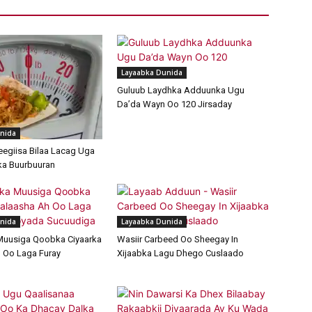
Layaabka Dunida
Guluub Laydhka Adduunka Ugu
Da’da Wayn Oo 120 Jirsaday
nida
egiisa Bilaa Lacag Uga
ka Buurbuuran
nida
Layaabka Dunida
Muusiga Qoobka Ciyaarka
Wasiir Carbeed Oo Sheegay In
 Oo Laga Furay
Xijaabka Lagu Dhego Cuslaado