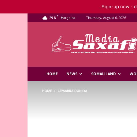
Sign-up now - do
C
29.8
Thursday, August 6, 2026
Hargeisa
Saxafi
Media
HOME
NEWS
SOMALILAND
WO
HOME
LAYAABKA DUNIDA