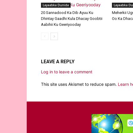
Layaabka Dunida
Layaabka Du
20 Sannadood Ka Dib Ayuu Ku
Meherkii Ug
Dhintay Gaadhi Kula Dhacay Goobtii
Oo Ka Dhaca
Aabihii Ku Geeriyooday
LEAVE A REPLY
Log in to leave a comment
This site uses Akismet to reduce spam.
Learn h