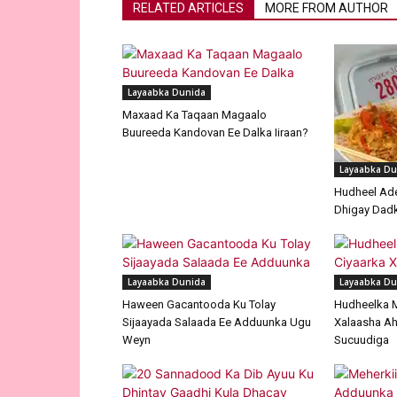
RELATED ARTICLES
MORE FROM AUTHOR
Layaabka Dunida
Maxaad Ka Taqaan Magaalo
Buureeda Kandovan Ee Dalka Iiraan?
Layaabka Du
Hudheel Ade
Dhigay Dad
Layaabka Dunida
Layaabka Du
Haween Gacantooda Ku Tolay
Hudheelka 
Sijaayada Salaada Ee Adduunka Ugu
Xalaasha Ah
Weyn
Sucuudiga