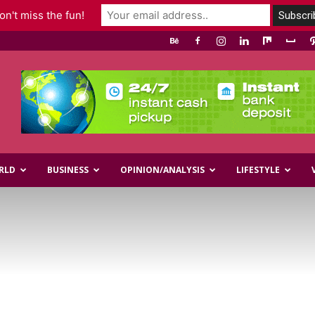
n't miss the fun!
RLD
BUSINESS
OPINION/ANALYSIS
LIFESTYLE