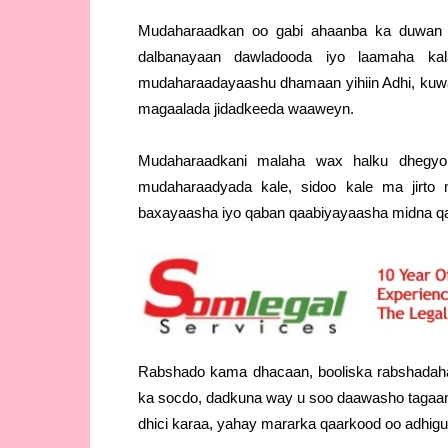
Mudaharaadkan oo gabi ahaanba ka duwan 
dalbanayaan dawladooda iyo laamaha ka
mudaharaadayaashu dhamaan yihiin Adhi, kuw
magaalada jidadkeeda waaweyn.
Mudaharaadkani malaha wax halku dhegyo
mudaharaadyada kale, sidoo kale ma jirto
baxayaasha iyo qaban qaabiyayaasha midna q
Rabshado kama dhacaan, booliska rabshadah
ka socdo, dadkuna way u soo daawasho tagaan,
dhici karaa, yahay mararka qaarkood oo adhigu