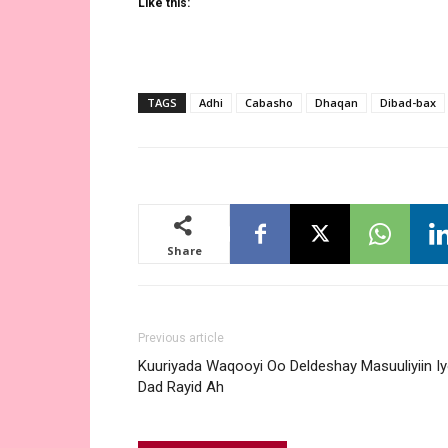
Like this:
TAGS
Adhi
Cabasho
Dhaqan
Dibad-bax
Share
Previous article
Kuuriyada Waqooyi Oo Deldeshay Masuuliyiin I
Dad Rayid Ah