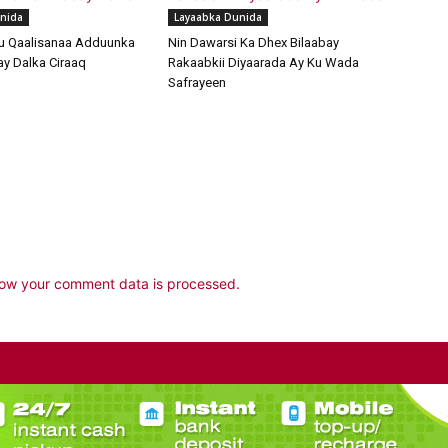
nida
Layaabka Dunida
u Qaalisanaa Adduunka
Nin Dawarsi Ka Dhex Bilaabay
y Dalka Ciraaq
Rakaabkii Diyaarada Ay Ku Wada
Safrayeen
ow your comment data is processed.