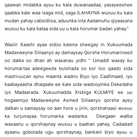
qaawan midabka ayuu ku kala duwanaadaa, yasayeeshee
qaabka kale waa isaga mid, xaga ILAHAYNA wuxuu ku kala
mudan yahay cabsidiisa, aduunka inta Aadamuhu qiyaasana
wuxuu ku kala bataa sida uu u kala horumar badan yahay.”
Wasiir Xaashi ayaa sidoo kalena sheegay in Xukuumada
Madaxweyne Siilaanyo ay damaysay Qorshe Horumarineed
oo dalka oo dhan ah waxanau yidhi “ Umaddi waxay ku
horumartaa adeegeeda bulshada oo kor loo qaado sida
mashruucan aynu maanta wadno Biyo iyo Caafimaad, iyo
kaabayaasha dhaqaale ee kale sida wadooyinka Dekedaha
iyo Madaarada. Xukuumadda Xisbiga KULMIYE ee uu
hogaamiyo Madaxweyne Axmed Siilaanyo qorshe ayey
dalkan u samaysay oo aan hore u jirin, qorshahaasi wuxuu
ka turjunayaa horumarka wadanka. Deegaan walba
waxaanu u qorshaynay wuxuu u baahan yahay, Cadaalad
ayaanu gobolada ugu qorshaynay, bankani biyo ayuu u