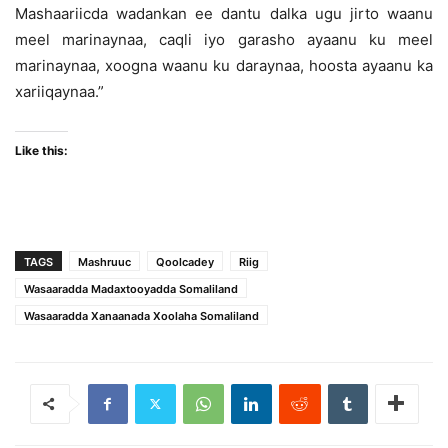
Mashaariicda wadankan ee dantu dalka ugu jirto waanu
meel marinaynaa, caqli iyo garasho ayaanu ku meel
marinaynaa, xoogna waanu ku daraynaa, hoosta ayaanu ka
xariiqaynaa.”
Like this:
TAGS
Mashruuc
Qoolcadey
Riig
Wasaaradda Madaxtooyadda Somaliland
Wasaaradda Xanaanada Xoolaha Somaliland