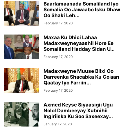
Baarlamaanada Somaliland Iyo
Somalia Oo Jawaabo Isku Dhaw
Oo Shaki Leh...
February 17, 2020
Maxaa Ku Dhici Lahaa
Madaxweyneyaashii Hore Ee
Somaliland Hadday Sidan U...
February 17, 2020
Madaxweyne Muuse Biixi Oo
Darreenka Shacabka Ku Go’aan
Qaatay Iyo Farriin...
February 17, 2020
Axmed Keyse Siyaasigii Ugu
Nolol Dambeeyay Xubnihii
Ingiriiska Ku Soo Saxeexay...
January 12, 2020