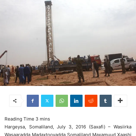
Hargeysa, Somaliland, July 3, 2016 (Saxafi) – Wasiirka
Wasaaradda Madaxtooyadda Somaliland Maxamuud Xaashi