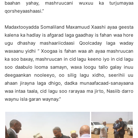
baahan yahay, mashruucani wuxuu ka turjumayaa
qorsheyaashaasi.”
Madaxtooyadda Somaliland Maxamuud Xaashi ayaa geesta
kalena ka hadlay is afgarad laga gaadhay is fahan waa hore
ugu dhashay mashaariicdaasi Qoolcaday laga waday
waxaanu yidhi “ Xoogaa is fahan waa ah ayaa mashruucan
ka soo baxay, mashruucan in cid lagu keeno iyo in cid lagu
soo daabulo looma samayn, waxa loogu tallo galay inuu
deegaankan nooleeyo, oo silig lagu xidho, seerihii uu
ahaan jirayna laga dhigo, dadka munaafacaad-sanayaana
waa intaa taala, cid lagu soo rarayaa ma jirto, Nasiib darro
waynu isla garan waynay.”