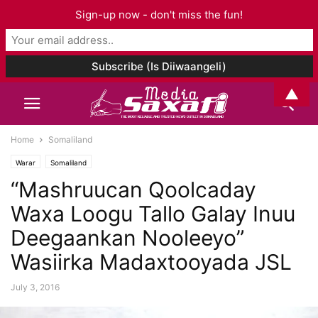
Sign-up now - don't miss the fun!
▲
Home
Somaliland
Warar
Somaliland
“Mashruucan Qoolcaday
Waxa Loogu Tallo Galay Inuu
Deegaankan Nooleeyo”
Wasiirka Madaxtooyada JSL
July 3, 2016