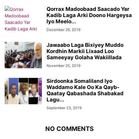
Qorrax Madoobaad Saacado Yar
Kadib Laga Arki Doono Hargeysa
Iyo Meelo...
December 26, 2019
Jawaabo Laga Bixiyey Muddo
Kordhin Markii Lixaad Loo
Sameeyay Golaha Wakiillada
November 25, 2019
Sirdoonka Somaliland Iyo
Waddamo Kale Oo Ka Qayb-
Qaatay Qabashada Shabakad
Lagu...
September 23, 2019
NO COMMENTS