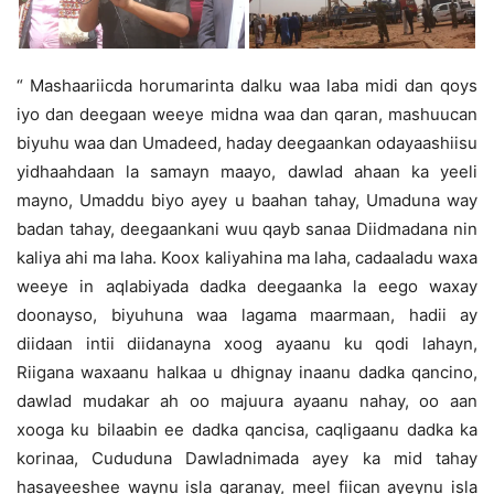
“ Mashaariicda horumarinta dalku waa laba midi dan qoys
iyo dan deegaan weeye midna waa dan qaran, mashuucan
biyuhu waa dan Umadeed, haday deegaankan odayaashiisu
yidhaahdaan la samayn maayo, dawlad ahaan ka yeeli
mayno, Umaddu biyo ayey u baahan tahay, Umaduna way
badan tahay, deegaankani wuu qayb sanaa Diidmadana nin
kaliya ahi ma laha. Koox kaliyahina ma laha, cadaaladu waxa
weeye in aqlabiyada dadka deegaanka la eego waxay
doonayso, biyuhuna waa lagama maarmaan, hadii ay
diidaan intii diidanayna xoog ayaanu ku qodi lahayn,
Riigana waxaanu halkaa u dhignay inaanu dadka qancino,
dawlad mudakar ah oo majuura ayaanu nahay, oo aan
xooga ku bilaabin ee dadka qancisa, caqligaanu dadka ka
korinaa, Cududuna Dawladnimada ayey ka mid tahay
hasayeeshee waynu isla garanay, meel fiican ayeynu isla