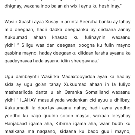
dhignay, waxana inoo balan ah wixii aynu ku heshiinay.”
Wasiir Xaashi ayaa Xusay in arrinta Seeraha banku ay tahay
mid deegaan, hadii dadka deegaanku ay diidaana aanay
Xukuumad ahaan khasab ku fulinaynin waxaanu
yidhi “ Siligu waa dan deegaan, xoogna ku fulin mayno
qasbina mayno, haday deegaanku diidaan faraha ayaanu ka
qaadaynayaa hada ayaanu idiin sheegaynaa.”
Ugu dambayntii Wasiirka Madaxtooyadda ayaa ka hadlay
sida ay ugu go’an tahay Xukuumad ahaan in la fuliyo
mashaariicda danta u ah Qaranka Somaliland waxaanu
yidhi “ ILAHAY masuuliyada wadankan cid ayuu u dhiibay,
Xukuumadii la doortay ayaanu nahay, hadii aynu yeedho
yeedho ku baqo guulno socon mayso, waxaan leeyahay
Hanjabaad igama aha, Kibirna igama aha, waar budh ku
maalkana ma naqaano, sidaana ku baqo guuli mayno,