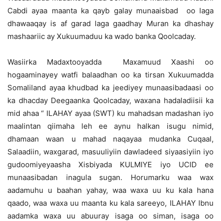
Cabdi ayaa maanta ka qayb galay munaaisbad oo laga
dhawaaqay is af garad laga gaadhay Muran ka dhashay
mashaariic ay Xukuumaduu ka wado banka Qoolcaday.
Wasiirka Madaxtooyadda Maxamuud Xaashi oo
hogaaminayey watfi balaadhan oo ka tirsan Xukuumadda
Somaliland ayaa khudbad ka jeediyey munaasibadaasi oo
ka dhacday Deegaanka Qoolcaday, waxana hadaladiisii ka
mid ahaa “ ILAHAY ayaa (SWT) ku mahadsan madashan iyo
maalintan qiimaha leh ee aynu halkan isugu nimid,
dhamaan waan u mahad naqayaa mudanka Cuqaal,
Salaadiin, waxgarad, masuuliyiin dawladeed siyaasiyiin iyo
gudoomiyeyaasha Xisbiyada KULMIYE iyo UCID ee
munaasibadan inagula sugan. Horumarku waa wax
aadamuhu u baahan yahay, waa waxa uu ku kala hana
qaado, waa waxa uu maanta ku kala sareeyo, ILAHAY Ibnu
aadamka waxa uu abuuray isaga oo siman, isaga oo