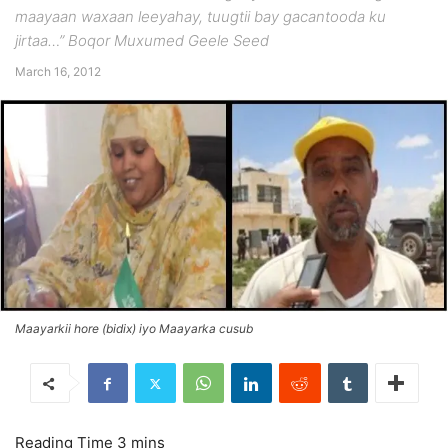
maayaan waxaan leeyahay, tuugtii bay gacantooda ku
jirtaa…” Boqor Muxumed Geele Seed
March 16, 2012
Maayarkii hore (bidix) iyo Maayarka cusub