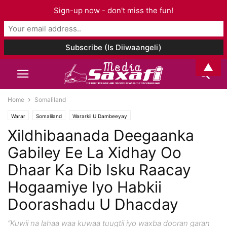
Sign-up now - don't miss the fun!
▲
Home
Somaliland
Warar
Somaliland
Wararkii U Dambeeyay
Xildhibaanada Deegaanka
Gabiley Ee La Xidhay Oo
Dhaar Ka Dib Isku Raacay
Hogaamiye Iyo Habkii
Doorashadu U Dhacday
“Kuwii na lahaa waa kuwaa tuugtii iyo waxba dooran garan