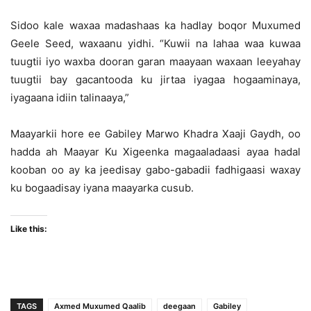
Sidoo kale waxaa madashaas ka hadlay boqor Muxumed
Geele Seed, waxaanu yidhi. “Kuwii na lahaa waa kuwaa
tuugtii iyo waxba dooran garan maayaan waxaan leeyahay
tuugtii bay gacantooda ku jirtaa iyagaa hogaaminaya,
iyagaana idiin talinaaya,”
Maayarkii hore ee Gabiley Marwo Khadra Xaaji Gaydh, oo
hadda ah Maayar Ku Xigeenka magaaladaasi ayaa hadal
kooban oo ay ka jeedisay gabo-gabadii fadhigaasi waxay
ku bogaadisay iyana maayarka cusub.
Like this:
TAGS
Axmed Muxumed Qaalib
deegaan
Gabiley