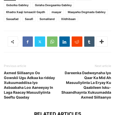
Gobolka Gabiley
Golaha Deegaanka Gabiley
Khadra Xaaji Ismaaciil Gaydh
maayar
Maayarka Degmada Gabiley
Saxaafad
Saxafi
Somaliland
Xildhibaan
Previous article
Next article
Axmed Siillaanyo Oo
Dareenka Dadweynaha Iyo
Gowskii Ugu Adkaa ka ridday
Qaar Ka Mid Ah
Xukuumaddiisa Iyo
Masuuliyiinta La Eryay Ku
Asbaabaha Loo Aaneeyay In
Qaabileen Isku-
Laga Raacay Masuuliyiinta
Shaandhaynta Xukuumadda
Seeftu Qaaday
Axmed Siillaanyo
RELATED ARTICLES