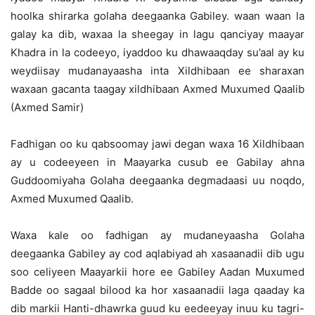
hoolka shirarka golaha deegaanka Gabiley. waan waan la
galay ka dib, waxaa la sheegay in lagu qanciyay maayar
Khadra in la codeeyo, iyaddoo ku dhawaaqday su’aal ay ku
weydiisay mudanayaasha inta Xildhibaan ee sharaxan
waxaan gacanta taagay xildhibaan Axmed Muxumed Qaalib
(Axmed Samir)
Fadhigan oo ku qabsoomay jawi degan waxa 16 Xildhibaan
ay u codeeyeen in Maayarka cusub ee Gabilay ahna
Guddoomiyaha Golaha deegaanka degmadaasi uu noqdo,
Axmed Muxumed Qaalib.
Waxa kale oo fadhigan ay mudaneyaasha Golaha
deegaanka Gabiley ay cod aqlabiyad ah xasaanadii dib ugu
soo celiyeen Maayarkii hore ee Gabiley Aadan Muxumed
Badde oo sagaal bilood ka hor xasaanadii laga qaaday ka
dib markii Hanti-dhawrka guud ku eedeeyay inuu ku tagri-