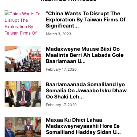
“China Wants To Disrupt The
Exploration By Taiwan Firms Of
Significant...
March 3, 2023
Madaxweyne Muuse Biixi Oo
Maalinta Berri Ah Labada Gole
Baarlamaan U...
February 17, 2020
Baarlamaanada Somaliland Iyo
Somalia Oo Jawaabo Isku Dhaw
Oo Shaki Leh...
February 17, 2020
Maxaa Ku Dhici Lahaa
Madaxweyneyaashii Hore Ee
Somaliland Hadday Sidan U...