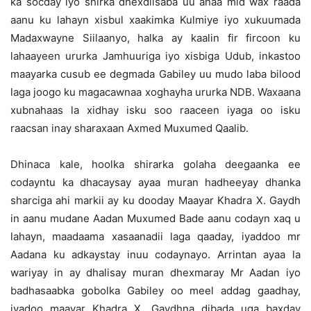
ka socday iyo shirka dhexdiisaba uu ahaa mid wax raada
aanu ku lahayn xisbul xaakimka Kulmiye iyo xukuumada
Madaxwayne Siilaanyo, halka ay kaalin fir fircoon ku
lahaayeen ururka Jamhuuriga iyo xisbiga Udub, inkastoo
maayarka cusub ee degmada Gabiley uu mudo laba bilood
laga joogo ku magacawnaa xoghayha ururka NDB. Waxaana
xubnahaas la xidhay isku soo raaceen iyaga oo isku
raacsan inay sharaxaan Axmed Muxumed Qaalib.
Dhinaca kale, hoolka shirarka golaha deegaanka ee
codayntu ka dhacaysay ayaa muran hadheeyay dhanka
sharciga ahi markii ay ku dooday Maayar Khadra X. Gaydh
in aanu mudane Aadan Muxumed Bade aanu codayn xaq u
lahayn, maadaama xasaanadii laga qaaday, iyaddoo mr
Aadana ku adkaystay inuu codaynayo. Arrintan ayaa la
wariyay in ay dhalisay muran dhexmaray Mr Aadan iyo
badhasaabka gobolka Gabiley oo meel addag gaadhay,
iyadoo maayar Khadra X. Gaydhna dibada uga baxday