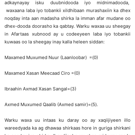
adkaynayay isku duubnidooda iyo midnimadooda,
waxaana laba iyo tobankii xildhibaan murashaxiin ka dhex
noqday inta aan madasha shirka la imman afar mudane oo
dhex-dooda doorasho ka qabtay. Warku waxaa uu sheegay
in Afartaas xubnood ay u codeeyeen laba iyo tobankii
kuwaas oo la sheegay inay kalla heleen siddan:
Maxamed Muxumed Nuur (Laanloobar) =(0)
Maxamed Xasan Meecaad Ciro =(0)
Ibraahin Axmad Xasan Sangal=(3)
Axmed Muxumed Qaalib (Axmed samir)=(5).
Warku waxa uu intaas ku daray oo ay xaqiijiyeen illo
wareedyada ka ag dhawaa shirkaas hore in guriga shirkani