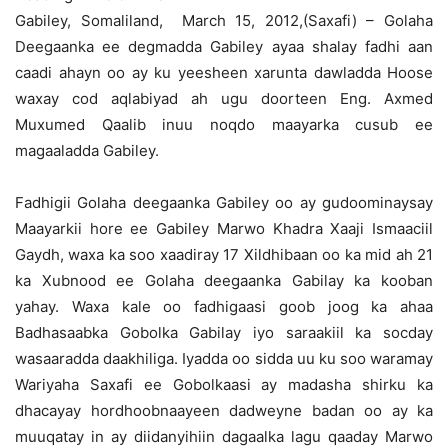
Gabiley, Somaliland, March 15, 2012,(Saxafi) – Golaha
Deegaanka ee degmadda Gabiley ayaa shalay fadhi aan
caadi ahayn oo ay ku yeesheen xarunta dawladda Hoose
waxay cod aqlabiyad ah ugu doorteen Eng. Axmed
Muxumed Qaalib inuu noqdo maayarka cusub ee
magaaladda Gabiley.
Fadhigii Golaha deegaanka Gabiley oo ay gudoominaysay
Maayarkii hore ee Gabiley Marwo Khadra Xaaji Ismaaciil
Gaydh, waxa ka soo xaadiray 17 Xildhibaan oo ka mid ah 21
ka Xubnood ee Golaha deegaanka Gabilay ka kooban
yahay. Waxa kale oo fadhigaasi goob joog ka ahaa
Badhasaabka Gobolka Gabilay iyo saraakiil ka socday
wasaaradda daakhiliga. Iyadda oo sidda uu ku soo waramay
Wariyaha Saxafi ee Gobolkaasi ay madasha shirku ka
dhacayay hordhoobnaayeen dadweyne badan oo ay ka
muuqatay in ay diidanyihiin dagaalka lagu qaaday Marwo