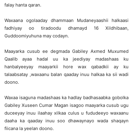
falay hanta qaran.
Waxaana ogolaaday dhammaan Mudaneyaashii halkaasi
fadhiyay oo tiradoodu dhamayd 16 Xildhibaan,
Guddoomiyuhuna may codayn.
Maayarka cusub ee degmada Gabiley Axmed Muxumed
Qaalib ayaa hadal uu ka jeediyay madashaas ku
hanbalyeeyay maayarkii hore wax qabadkii ay ku
talaabsatay ,waxaanu balan qaaday inuu halkaa ka sii wadi
doono.
Waxaa isaguna madashaas ka hadlay badhasaabka gobolka
Gabiley Xuseen Cumar Magan isagoo maayarka cusub ugu
duceeyay inuu ilaahay xilkaa culus u fududeeyo waxaanu
daaha ka qaaday inuu soo dhawaynayo wada shaqayn
fiicana la yeelan doono.