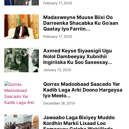
February 17, 2020
Madaxweyne Muuse Biixi Oo
Darreenka Shacabka Ku Go’aan
Qaatay Iyo Farriin...
February 17, 2020
Axmed Keyse Siyaasigii Ugu
Nolol Dambeeyay Xubnihii
Ingiriiska Ku Soo Saxeexay...
January 12, 2020
Qorrax Madoobaad Saacado Yar
Kadib Laga Arki Doono Hargeysa
Iyo Meelo...
December 26, 2019
Jawaabo Laga Bixiyey Muddo
Kordhin Markii Lixaad Loo