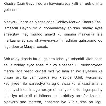
Khadra Xaaji Gaydh oo ah haweenayda kalli ah eek u jirta
golahaasi.
Maayarkii hore ee Magaaladda Gabiley Marwo Khadra Xaaji
Ismaaciil Gaydh oo gudoominaysay shirkan shalay ayaa
sheegtay inay muddo ahayd ku simaha maayarka isla
markaana ay soo dhaweynayso in fadhigu qabsoomo oo
lagu doorto Maayar cusub.
Shirka ay dibada ku sii galeen laba iyo tobankii xildhibaan
ee la xidhay ayaa ahaa mid ay albaabadu u xidhnaayeen
marka laga reebo cuqaal mid iyo laba ah iyo siyaasiin ka
tirsan ururka Jamhuuriga iyo xisbiga Udub waxaanay
xaqiijiyeen ilo wareedyo ka ag dhawaa kullankaasi ama la
socday shirkaa in ugu horayn dhaar iyo xilo-fur laga qaaday
laba iyo tobankii xildhibaan ee la xidhay oo afar ka midi
Maayaro soo mareen, dhaartaa iyo xilo-furkaa oo lagu