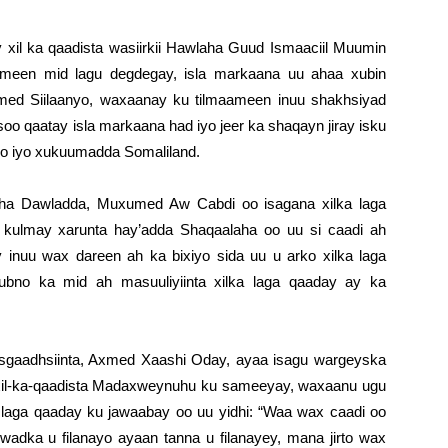
xil ka qaadista wasiirkii Hawlaha Guud Ismaaciil Muumin
maameen mid lagu degdegay, isla markaana uu ahaa xubin
xmed Siilaanyo, waxaanay ku tilmaameen inuu shakhsiyad
oo qaatay isla markaana had iyo jeer ka shaqayn jiray isku
o iyo xukuumadda Somaliland.
laha Dawladda, Muxumed Aw Cabdi oo isagana xilka laga
 kulmay xarunta hay’adda Shaqaalaha oo uu si caadi ah
 inuu wax dareen ah ka bixiyo sida uu u arko xilka laga
ubno ka mid ah masuuliyiinta xilka laga qaaday ay ka
Isgaadhsiinta, Axmed Xaashi Oday, ayaa isagu wargeyska
 xil-ka-qaadista Madaxweynuhu ku sameeyay, waxaanu ugu
 laga qaaday ku jawaabay oo uu yidhi: “Waa wax caadi oo
wadka u filanayo ayaan tanna u filanayey, mana jirto wax