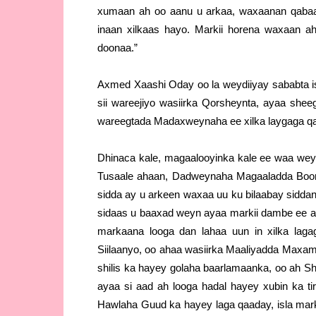
xumaan ah oo aanu u arkaa, waxaanan qabaa i
inaan xilkaas hayo. Markii horena waxaan a
doonaa.”
Axmed Xaashi Oday oo la weydiiyay sababta i
sii wareejiyo wasiirka Qorsheynta, ayaa she
wareegtada Madaxweynaha ee xilka laygaga qa
Dhinaca kale, magaalooyinka kale ee waa wey
Tusaale ahaan, Dadweynaha Magaaladda Boor
sidda ay u arkeen waxaa uu ku bilaabay sidda
sidaas u baaxad weyn ayaa markii dambe ee a
markaana looga dan lahaa uun in xilka lag
Siilaanyo, oo ahaa wasiirka Maaliyadda Maxam
shilis ka hayey golaha baarlamaanka, oo ah S
ayaa si aad ah looga hadal hayey xubin ka ti
Hawlaha Guud ka hayey laga qaaday, isla mark