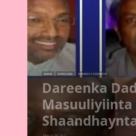
WARAR
SOMALILAND
WARARKII U DAMBEEYAY
Dareenka Dad
Masuuliyiinta
Shaandhaynta
March 16, 2012