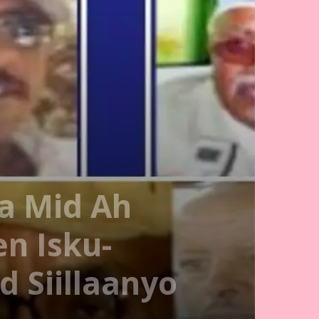
a Mid Ah
en Isku-
Siillaanyo