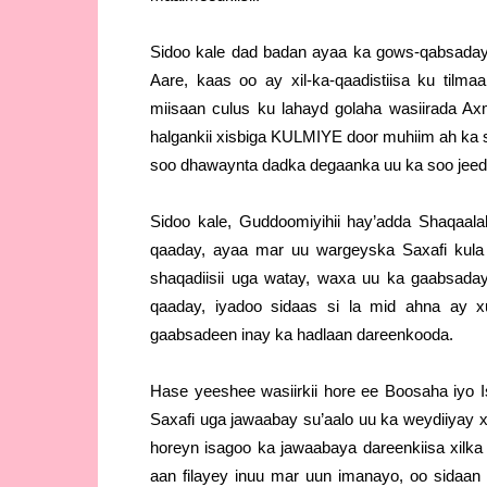
Sidoo kale dad badan ayaa ka gows-qabsaday 
Aare, kaas oo ay xil-ka-qaadistiisa ku til
miisaan culus ku lahayd golaha wasiirada A
halgankii xisbiga KULMIYE door muhiim ah ka s
soo dhawaynta dadka degaanka uu ka soo jeed
Sidoo kale, Guddoomiyihii hay’adda Shaqaa
qaaday, ayaa mar uu wargeyska Saxafi kula
shaqadiisii uga watay, waxa uu ka gaabsaday
qaaday, iyadoo sidaas si la mid ahna ay x
gaabsadeen inay ka hadlaan dareenkooda.
Hase yeeshee wasiirkii hore ee Boosaha iyo 
Saxafi uga jawaabay su’aalo uu ka weydiiyay
horeyn isagoo ka jawaabaya dareenkiisa xilka
aan filayey inuu mar uun imanayo, oo sidaan 