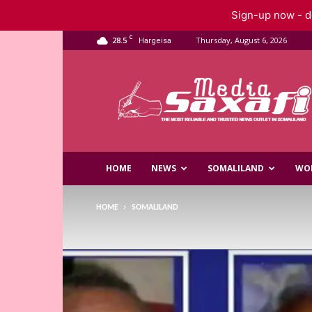
Sign-up now - do
C
28.5
Thursday, August 6, 2026
Hargeisa
Saxafi
Media
HOME
NEWS
SOMALILAND
WO
HOME
SOMALILAND