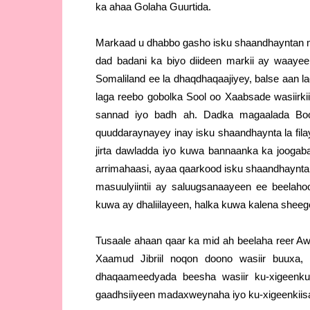
ka ahaa Golaha Guurtida.
Markaad u dhabbo gasho isku shaandhayntan m
dad badani ka biyo diideen markii ay waaye
Somaliland ee la dhaqdhaqaajiyey, balse aan l
laga reebo gobolka Sool oo Xaabsade wasiirk
sannad iyo badh ah. Dadka magaalada Bo
quuddaraynayey inay isku shaandhaynta la filay
jirta dawladda iyo kuwa bannaanka ka jooga
arrimahaasi, ayaa qaarkood isku shaandhaynta
masuulyiintii ay saluugsanaayeen ee beelaho
kuwa ay dhaliilayeen, halka kuwa kalena sheege
Tusaale ahaan qaar ka mid ah beelaha reer Awd
Xaamud Jibriil noqon doono wasiir buuxa
dhaqaameedyada beesha wasiir ku-xigeenku
gaadhsiiyeen madaxweynaha iyo ku-xigeenkiisa