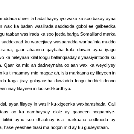
uddada dheer la hadal hayey iyo waxa ka soo baxay ayaa
en wax ka badan wasiirada saddexda gobol ee galbeedka
agu taaban wasiirada ka soo jeeda bariga Somaliland marka
ii saddexaad ku wareejiyey wasaaradda warfaafinta muddo
orama, gaar ahaanna qaybaha kala duwan ayaa iyagu
o ka heleyaan xilal loogu ballanqaaday siyaasiyiintooda ku
ba. Qaar ka mid ah dadweynaha oo aan wax ka weydiiyey
n ku tilmaamay mid magac ah, isla markaana ay filayeen in
oda kaga jiray golayaasha dawladda loogu beddeli doono
en inay filayeen in loo sed-kordhiyo.
al, ayaa filayey in wasiir ku-xigeenka waxbarashada, Cali
, taas oo ka dambaysay olole ay qaadeen hogaamiye-
 bilihii aynu soo dhaafnay isla markaana codkooda ay
, hase yeeshee taasi ma noqon mid ay ku guuleystaan.