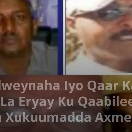
weynaha Iyo Qaar K
 La Eryay Ku Qaabile
 Xukuumadda Axmed 