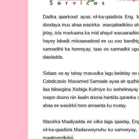
Dadka qaarkood ayaa xil-ka-qaadista Eng.
doodaya inuu ahaa wasiirka waxqabadkiisu ah
jirtay, isla markaana ka mid ahayd wasaaradii
hayey labadii miisaanadood ee uu soo bandhi
sannadihii ka horeeyay, taas oo sannadkii 
dawladda.
Sidaas oo ay tahay masuulka lagu bedelay oo 
Cabdicasiis Maxamed Samaale ayaa ah qudhiisu
ilaa bilowgiina Xisbiga Kulmiye ku wehelinay
noqon doono nin ilaalin doona hantida qaranka o
ahaa ee wasiirkii hore amaanta ku mutay.
Wasiirka Maaliyadda ee xilka laga qaaday, En
xil-ka-qaadista Madaxweynuhu ku sameeyay, is
maalmeedkiisii.