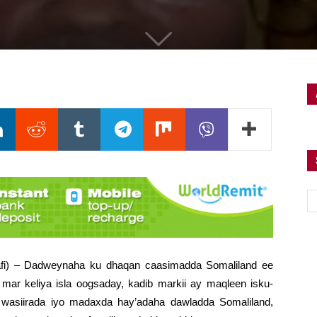
afi) – Dadweynaha ku dhaqan caasimadda Somaliland ee
mar keliya isla oogsaday, kadib markii ay maqleen isku-
wasiirada iyo madaxda hay’adaha dawladda Somaliland,