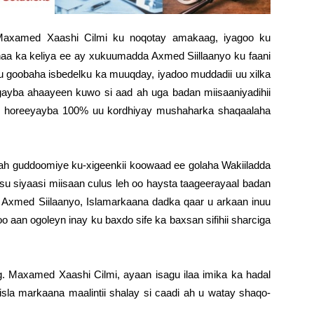
 Maxamed Xaashi Cilmi ku noqotay amakaag, iyagoo ku
aa ka keliya ee ay xukuumadda Axmed Siillaanyo ku faani
su goobaha isbedelku ka muuqday, iyadoo muddadii uu xilka
gayba ahaayeen kuwo si aad ah uga badan miisaaniyadihii
ugu horeeyayba 100% uu kordhiyay mushaharka shaqaalaha
ah guddoomiye ku-xigeenkii koowaad ee golaha Wakiiladda
 siyaasi miisaan culus leh oo haysta taageerayaal badan
ay Axmed Siilaanyo, Islamarkaana dadka qaar u arkaan inuu
o aan ogoleyn inay ku baxdo sife ka baxsan sifihii sharciga
g. Maxamed Xaashi Cilmi, ayaan isagu ilaa imika ka hadal
la markaana maalintii shalay si caadi ah u watay shaqo-