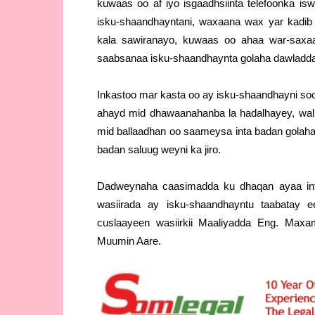
kuwaas oo af iyo isgaadhsiinta telefoonka i
isku-shaandhayntani, waxaana wax yar kadi
kala sawiranayo, kuwaas oo ahaa war-saxa
saabsanaa isku-shaandhaynta golaha dawladda
Inkastoo mar kasta oo ay isku-shaandhayni so
ahayd mid dhawaanahanba la hadalhayey, wall
mid ballaadhan oo saameysa inta badan golaha
badan saluug weyni ka jiro.
Dadweynaha caasimadda ku dhaqan ayaa int
wasiirada ay isku-shaandhayntu taabatay 
cuslaayeen wasiirkii Maaliyadda Eng. Maxa
Muumin Aare.