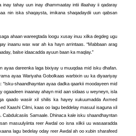
nay tahay uun inay dhammaatay intii illaahay ii qadaray
haa nin iska shaqaysta, imikana shaqadaydii uun qabsan
saga ahaan wareegtada loogu xusay inuu xilka degdeg ugu
egay inaanu wax war ah ka hayn arrintaas. “Mabbaan arag
aday, balse idaacadda ayuun baan ka maqlay.”
n ayaa dareenka laga bixiyay u muuqdaa mid isku dhafan.
ama ayaa Wariyaha Gobolkaas warbixin uu ka diyaariyay
n: “Isku-shaandhayntan ayaa dadka qaarkii moodayeen mid
y ogaadeen inaanay ahayn mid aan sidaas u weyneyn, isla
aga qaado wasiir xil shilis ka hayey xukuumadda Axmed
ed Xaashi Cilmi, kaas oo lagu beddelay masuul isaguna xil
h. Cabdulcasiis Samaale. Dhinaca kale isku shaandhayntan
rsan masuulyiinta reer Awdal oo isna xilkii uu wasaaradda
aana lagu bedelay oday reer Awdal ah oo xubin sharafeed