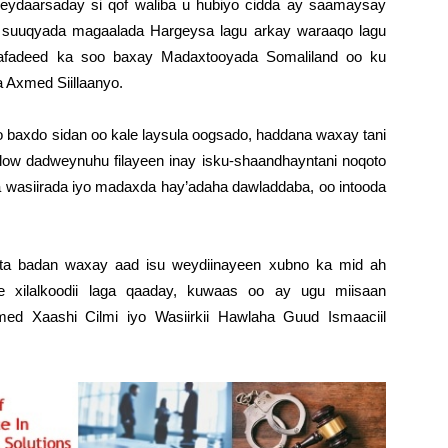
sweydaarsaday si qof waliba u hubiyo cidda ay saamaysay
b suuqyada magaalada Hargeysa lagu arkay waraaqo lagu
afadeed ka soo baxay Madaxtooyada Somaliland oo ku
 Axmed Siillaanyo.
o baxdo sidan oo kale laysula oogsado, haddana waxay tani
ow dadweynuhu filayeen inay isku-shaandhayntani noqoto
 wasiirada iyo madaxda hay’adaha dawladdaba, oo intooda
a badan waxay aad isu weydiinayeen xubno ka mid ah
ee xilalkoodii laga qaaday, kuwaas oo ay ugu miisaan
med Xaashi Cilmi iyo Wasiirkii Hawlaha Guud Ismaaciil