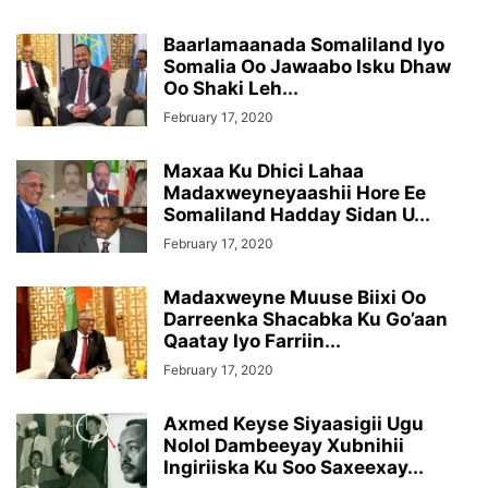
Baarlamaanada Somaliland Iyo
Somalia Oo Jawaabo Isku Dhaw
Oo Shaki Leh...
February 17, 2020
Maxaa Ku Dhici Lahaa
Madaxweyneyaashii Hore Ee
Somaliland Hadday Sidan U...
February 17, 2020
Madaxweyne Muuse Biixi Oo
Darreenka Shacabka Ku Go’aan
Qaatay Iyo Farriin...
February 17, 2020
Axmed Keyse Siyaasigii Ugu
Nolol Dambeeyay Xubnihii
Ingiriiska Ku Soo Saxeexay...