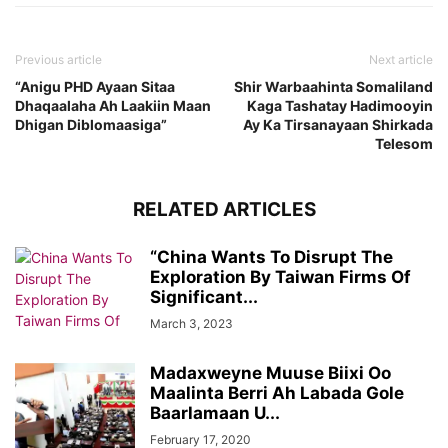
Previous article
Next article
“Anigu PHD Ayaan Sitaa
Shir Warbaahinta Somaliland
Dhaqaalaha Ah Laakiin Maan
Kaga Tashatay Hadimooyin
Dhigan Diblomaasiga”
Ay Ka Tirsanayaan Shirkada
Telesom
RELATED ARTICLES
“China Wants To Disrupt The
Exploration By Taiwan Firms Of
Significant...
March 3, 2023
Madaxweyne Muuse Biixi Oo
Maalinta Berri Ah Labada Gole
Baarlamaan U...
February 17, 2020