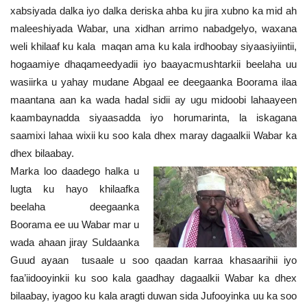
xabsiyada dalka iyo dalka deriska ahba ku jira xubno ka mid ah
maleeshiyada Wabar, una xidhan arrimo nabadgelyo, waxana
weli khilaaf ku kala maqan ama ku kala irdhoobay siyaasiyiintii,
hogaamiye dhaqameedyadii iyo baayacmushtarkii beelaha uu
wasiirka u yahay mudane Abgaal ee deegaanka Boorama ilaa
maantana aan ka wada hadal sidii ay ugu midoobi lahaayeen
kaambaynadda siyaasadda iyo horumarinta, la iskagana
saamixi lahaa wixii ku soo kala dhex maray dagaalkii Wabar ka
dhex bilaabay.
Marka loo daadego halka u
lugta ku hayo khilaafka
beelaha deegaanka
Boorama ee uu Wabar mar u
wada ahaan jiray Suldaanka
Guud ayaan tusaale u soo qaadan karraa khasaarihii iyo
faa’iidooyinkii ku soo kala gaadhay dagaalkii Wabar ka dhex
bilaabay, iyagoo ku kala aragti duwan sida Jufooyinka uu ka soo