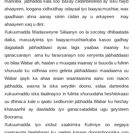
markiiba jabhadda kala soo baxay ciidanbeeleed ay isku hayb
ahaayeen, loogana xidhxidhay odayaal iyo baayacmushtar, wax
qaadhaan ahna aanay siinin ciidan ay u arkayeen inay
ahaayeen xaq u dirir.
Xukuumadda Madaxweyne Siilaanyo oo la socotay dhibaatada
dalka, masuulyiinta iyo baayacmushtarkaba kasoo gadhay
dagaaladii jabhaddaasi ayaa laga yaabaa inaanay ku
qanacsanayn ama ku faraxsanayn soo xeryenta jabhaddaasi
oo bilaa Wabar ah, haatan u muuqata inaanay si buuxda u fulinin
shuruudo ku xidhnaa xero gelinta jabhaddaasi maadaama uu
Wabar qayb ka ahaa waan waantaasina aanu soo raacin
jabhadda, waxna la iska weydiin doono, sidaa darteedna
xukuumaddu iska ilaalinayso in fulinta shuruudaha heshiiskaasi
uu dhinaca kale u qaato sedbursiin jabhadda Wabar ku heshay
khasaarihii ay dawladda iyo ganacsatadaba ugu geysteen
Boorama.
Xukuumadda iyo xisbul xaakimka Kulmiye oo eegaya
saamaynta beelahaasi ku yeelan karaan doorashooyinka soo