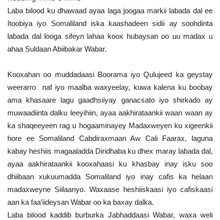
Laba bilood ku dhawaad ayaa laga joogaa markii labada dal ee
Itoobiya iyo Somaliland iska kaashadeen sidii ay soohdinta
labada dal looga sifeyn lahaa koox hubaysan oo uu madax u
ahaa Suldaan Abiibakar Wabar.
Kooxahan oo muddadaasi Boorama iyo Qulujeed ka geystay
weerarro naf iyo maalba waxyeelay, kuwa kalena ku boobay
ama khasaare lagu gaadhsiiyay ganacsato iyo shirkado ay
muwaadiinta dalku leeyihiin, ayaa aakhirataankii waan waan ay
ka shaqeeyeen rag u hogaaminayey Madaxweyen ku xigeenkii
hore ee Somaliland Cabdiraxmaan Aw Cali Faarax, laguna
kabay heshiis magaaladda Diridhaba ku dhex maray labada dal,
ayaa aakhirataankii kooxahaasi ku khasbay inay isku soo
dhiibaan xukuumadda Somaliland iyo inay cafis ka helaan
madaxweyne Siilaanyo. Waxaase heshiiskaasi iyo cafiskaasi
aan ka faa’iideysan Wabar oo ka baxay dalka.
Laba bilood kaddib burburka Jabhaddaasi Wabar, waxa weli