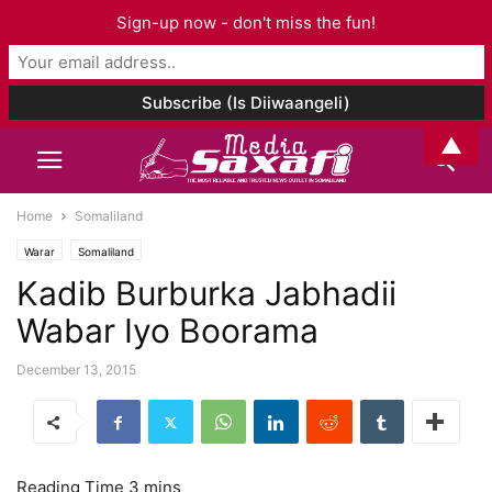
Sign-up now - don't miss the fun!
▲
Home
Somaliland
Warar
Somaliland
Kadib Burburka Jabhadii
Wabar Iyo Boorama
December 13, 2015