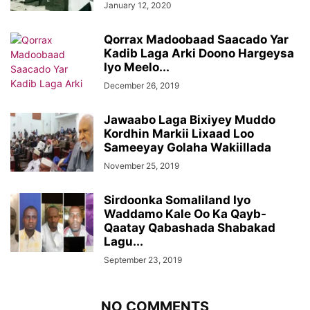
January 12, 2020
Qorrax Madoobaad Saacado Yar
Kadib Laga Arki Doono Hargeysa
Iyo Meelo...
December 26, 2019
Jawaabo Laga Bixiyey Muddo
Kordhin Markii Lixaad Loo
Sameeyay Golaha Wakiillada
November 25, 2019
Sirdoonka Somaliland Iyo
Waddamo Kale Oo Ka Qayb-
Qaatay Qabashada Shabakad
Lagu...
September 23, 2019
NO COMMENTS