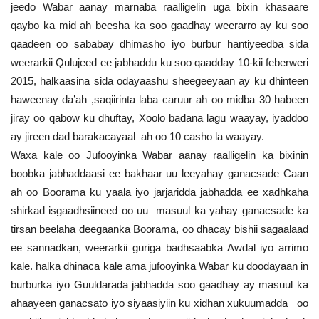
jeedo Wabar aanay marnaba raalligelin uga bixin khasaare
qaybo ka mid ah beesha ka soo gaadhay weerarro ay ku soo
qaadeen oo sababay dhimasho iyo burbur hantiyeedba sida
weerarkii Qulujeed ee jabhaddu ku soo qaadday 10-kii feberweri
2015, halkaasina sida odayaashu sheegeeyaan ay ku dhinteen
haweenay da’ah ,saqiirinta laba caruur ah oo midba 30 habeen
jiray oo qabow ku dhuftay, Xoolo badana lagu waayay, iyaddoo
ay jireen dad barakacayaal ah oo 10 casho la waayay.
Waxa kale oo Jufooyinka Wabar aanay raalligelin ka bixinin
boobka jabhaddaasi ee bakhaar uu leeyahay ganacsade Caan
ah oo Boorama ku yaala iyo jarjaridda jabhadda ee xadhkaha
shirkad isgaadhsiineed oo uu masuul ka yahay ganacsade ka
tirsan beelaha deegaanka Boorama, oo dhacay bishii sagaalaad
ee sannadkan, weerarkii guriga badhsaabka Awdal iyo arrimo
kale. halka dhinaca kale ama jufooyinka Wabar ku doodayaan in
burburka iyo Guuldarada jabhadda soo gaadhay ay masuul ka
ahaayeen ganacsato iyo siyaasiyiin ku xidhan xukuumadda oo