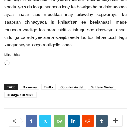
socda iyo sida loogu baahnaa inay ka hawlgasho midnimadooda
ayaa haatan aad mooddaa inay bilowday xogwaraysi ku
saabsan dhinacyada is khilaafsan ee beelahaasi, mase
muuqato wadiiqo loo maro sidii la iskugu soo dhaweyn lahaa,
ciddi gardarada yeelatana waajibkeeda loo tusi lahaa ciddii lagu
xadgudbayna looga raalligelin lahaa.
Like this:
Loading…
TAGS
Boorama
Faallo
Gobolka Awdal
Suldaan Wabar
Xisbiga KULMIYE