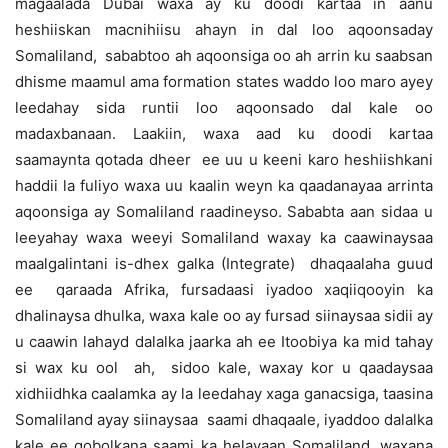
magaalada Dubai waxa ay ku doodi kartaa in aanu
heshiiskan macnihiisu ahayn in dal loo aqoonsaday
Somaliland, sababtoo ah aqoonsiga oo ah arrin ku saabsan
dhisme maamul ama formation states waddo loo maro ayey
leedahay sida runtii loo aqoonsado dal kale oo
madaxbanaan. Laakiin, waxa aad ku doodi kartaa
saamaynta qotada dheer ee uu u keeni karo heshiishkani
haddii la fuliyo waxa uu kaalin weyn ka qaadanayaa arrinta
aqoonsiga ay Somaliland raadineyso. Sababta aan sidaa u
leeyahay waxa weeyi Somaliland waxay ka caawinaysaa
maalgalintani is-dhex galka (Integrate) dhaqaalaha guud
ee qaraada Afrika, fursadaasi iyadoo xaqiiqooyin ka
dhalinaysa dhulka, waxa kale oo ay fursad siinaysaa sidii ay
u caawin lahayd dalalka jaarka ah ee Itoobiya ka mid tahay
si wax ku ool ah, sidoo kale, waxay kor u qaadaysaa
xidhiidhka caalamka ay la leedahay xaga ganacsiga, taasina
Somaliland ayay siinaysaa saami dhaqaale, iyaddoo dalalka
kale ee gobolkana saami ka helayaan Somaliland, waxana