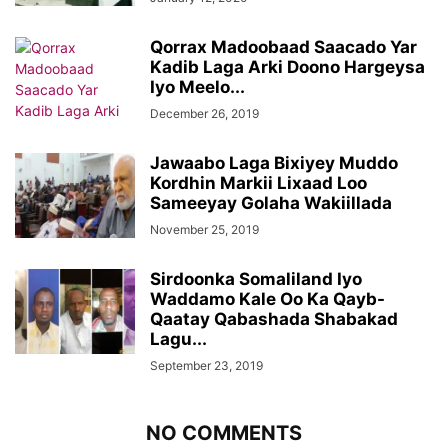
Qorrax Madoobaad Saacado Yar
Kadib Laga Arki Doono Hargeysa
Iyo Meelo...
December 26, 2019
Jawaabo Laga Bixiyey Muddo
Kordhin Markii Lixaad Loo
Sameeyay Golaha Wakiillada
November 25, 2019
Sirdoonka Somaliland Iyo
Waddamo Kale Oo Ka Qayb-
Qaatay Qabashada Shabakad
Lagu...
September 23, 2019
NO COMMENTS