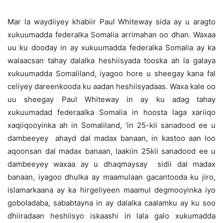
Mar la waydiiyey khabiir Paul Whiteway sida ay u aragto
xukuumadda federalka Somalia arrimahan oo dhan. Waxaa
uu ku dooday in ay xukuumadda federalka Somalia ay ka
walaacsan tahay dalalka heshiisyada tooska ah la galaya
xukuumadda Somaliland, iyagoo hore u sheegay kana fal
celiyey dareenkooda ku aadan heshiisyadaas. Waxa kale oo
uu sheegay Paul Whiteway in ay ku adag tahay
xukuumadad federaalka Somalia in hoosta laga xariiqo
xaqiiqooyinka ah in Somaliland, ‘in 25-kii sanadood ee u
dambeeyey ahayd dal madax banaan, in kastoo aan loo
aqoonsan dal madax banaan, laakiin 25kii sanadood ee u
dambeeyey waxaa ay u dhaqmaysay sidii dal madax
banaan, iyagoo dhulka ay maamulaan gacantooda ku jiro,
islamarkaana ay ka hirgeliyeen maamul degmooyinka iyo
goboladaba, sababtayna in ay dalalka caalamku ay ku soo
dhiiradaan heshiisyo iskaashi in lala galo xukumadda