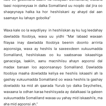
taasi noqoneysaa in dalka Somaliland uu noqdo dal jira oo
shaqeynaya halka ka hor heshiiskani ay ahayd dal aan
saamayn ku lahayn gobolka”
Waxa kale oo la waydiiyey in heshiiskan ay ku lug leedahay
dawladda Itoobiya, waxa uu yidhi “Mar labaad waxaan
filayaa inay dawladda Itoobiya beenin doonto arrinta
aqoonsiga, waxa ay heshiis la saxeexdeen xukuumadda
Somaliland, heshiiskaas oo ku saabsanaa iskaashiga
ganacsiga, laakiin, aanu macnihiisu ahayn aqoonsi dal
madax banaan loo aqoonsanayo Somaliland. Dawladda
Itoobiya maaha dowladda keliya ee heshiis iskaashi ah la
gashay xukuumadda Somaliland oo waxa heshiis la gashay
dowladdo ka mid ah qaarada Yurub iyo dalka Seychelles,
waxaana la odhan karaa heshiisyada ay dalalkaasi la galeen
xukuumadda Somaliland waxaa uu yahay mid iskaashi’e, ma
aha mid aqoonsi ah.”