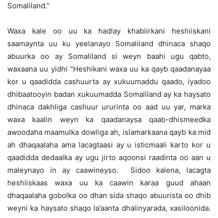
Somaliland.”
Waxa kale oo uu ka hadlay khabiirkani heshiiskani
saamaynta uu ku yeelanayo Somaliland dhinaca shaqo
abuurka oo ay Somaliland si weyn baahi ugu qabto,
waxaana uu yidhi “Heshikani waxa uu ka qayb qaadanayaa
kor u qaadidda cashuurta ay xukuumaddu qaado, iyadoo
dhibaatooyin badan xukuumadda Somaliland ay ka haysato
dhinaca dakhliga cashuur ururinta oo aad uu yar, marka
waxa kaalin weyn ka qaadanaysa qaab-dhismeedka
awoodaha maamulka dowliga ah, islamarkaana qayb ka mid
ah dhaqaalaha ama lacagtaasi ay u isticmaali karto kor u
qaadidda dedaalka ay ugu jirto aqoonsi raadinta oo aan u
maleynayo in ay caawineyso. Sidoo kalena, lacagta
heshiiskaas waxa uu ka caawin karaa guud ahaan
dhaqaalaha gobolka oo dhan sida shaqo abuurista oo dhib
weyni ka haysato shaqo la’aanta dhalinyarada, xasiloonida.