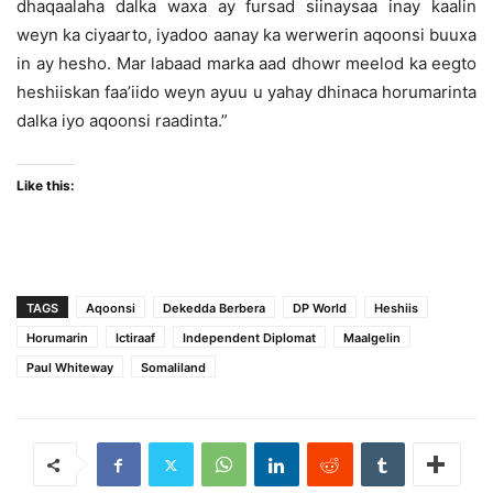
dhaqaalaha dalka waxa ay fursad siinaysaa inay kaalin
weyn ka ciyaarto, iyadoo aanay ka werwerin aqoonsi buuxa
in ay hesho. Mar labaad marka aad dhowr meelod ka eegto
heshiiskan faa’iido weyn ayuu u yahay dhinaca horumarinta
dalka iyo aqoonsi raadinta.”
Like this:
TAGS
Aqoonsi
Dekedda Berbera
DP World
Heshiis
Horumarin
Ictiraaf
Independent Diplomat
Maalgelin
Paul Whiteway
Somaliland