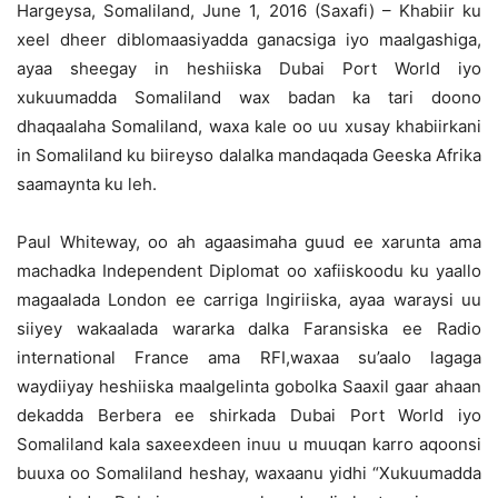
Hargeysa, Somaliland, June 1, 2016 (Saxafi) – Khabiir ku
xeel dheer diblomaasiyadda ganacsiga iyo maalgashiga,
ayaa sheegay in heshiiska Dubai Port World iyo
xukuumadda Somaliland wax badan ka tari doono
dhaqaalaha Somaliland, waxa kale oo uu xusay khabiirkani
in Somaliland ku biireyso dalalka mandaqada Geeska Afrika
saamaynta ku leh.
Paul Whiteway, oo ah agaasimaha guud ee xarunta ama
machadka Independent Diplomat oo xafiiskoodu ku yaallo
magaalada London ee carriga Ingiriiska, ayaa waraysi uu
siiyey wakaalada wararka dalka Faransiska ee Radio
international France ama RFI,waxaa su’aalo lagaga
waydiiyay heshiiska maalgelinta gobolka Saaxil gaar ahaan
dekadda Berbera ee shirkada Dubai Port World iyo
Somaliland kala saxeexdeen inuu u muuqan karro aqoonsi
buuxa oo Somaliland heshay, waxaanu yidhi “Xukuumadda