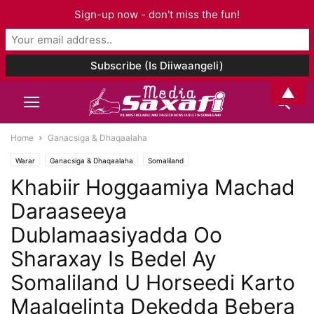
Sign-up now - don't miss the fun!
▲
Home
Ganacsiga & Dhaqaalaha
Warar
Ganacsiga & Dhaqaalaha
Somaliland
Khabiir Hoggaamiya Machad
Daraaseeya
Dublamaasiyadda Oo
Sharaxay Is Bedel Ay
Somaliland U Horseedi Karto
Maalgelinta Dekedda Bebera