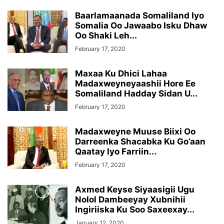
Baarlamaanada Somaliland Iyo
Somalia Oo Jawaabo Isku Dhaw
Oo Shaki Leh...
February 17, 2020
Maxaa Ku Dhici Lahaa
Madaxweyneyaashii Hore Ee
Somaliland Hadday Sidan U...
February 17, 2020
Madaxweyne Muuse Biixi Oo
Darreenka Shacabka Ku Go’aan
Qaatay Iyo Farriin...
February 17, 2020
Axmed Keyse Siyaasigii Ugu
Nolol Dambeeyay Xubnihii
Ingiriiska Ku Soo Saxeexay...
January 12, 2020