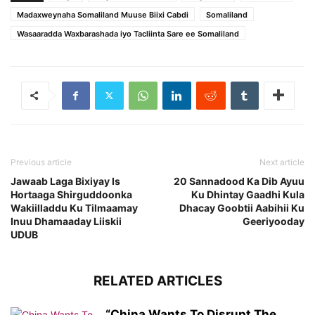
Madaxweynaha Somaliland Muuse Biixi Cabdi
Somaliland
Wasaaradda Waxbarashada iyo Tacliinta Sare ee Somaliland
Previous article
Next article
Jawaab Laga Bixiyay Is
20 Sannadood Ka Dib Ayuu
Hortaaga Shirguddoonka
Ku Dhintay Gaadhi Kula
Wakiilladdu Ku Tilmaamay
Dhacay Goobtii Aabihii Ku
Inuu Dhamaaday Liiskii
Geeriyooday
UDUB
RELATED ARTICLES
“China Wants To Disrupt The