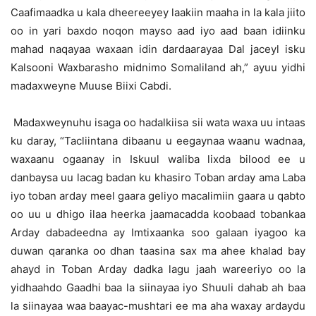
Caafimaadka u kala dheereeyey laakiin maaha in la kala jiito
oo in yari baxdo noqon mayso aad iyo aad baan idiinku
mahad naqayaa waxaan idin dardaarayaa Dal jaceyl isku
Kalsooni Waxbarasho midnimo Somaliland ah,” ayuu yidhi
madaxweyne Muuse Biixi Cabdi.
Madaxweynuhu isaga oo hadalkiisa sii wata waxa uu intaas
ku daray, “Tacliintana dibaanu u eegaynaa waanu wadnaa,
waxaanu ogaanay in Iskuul waliba lixda bilood ee u
danbaysa uu lacag badan ku khasiro Toban arday ama Laba
iyo toban arday meel gaara geliyo macalimiin gaara u qabto
oo uu u dhigo ilaa heerka jaamacadda koobaad tobankaa
Arday dabadeedna ay Imtixaanka soo galaan iyagoo ka
duwan qaranka oo dhan taasina sax ma ahee khalad bay
ahayd in Toban Arday dadka lagu jaah wareeriyo oo la
yidhaahdo Gaadhi baa la siinayaa iyo Shuuli dahab ah baa
la siinayaa waa baayac-mushtari ee ma aha waxay ardaydu