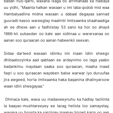
badan nus-qarni, waxana isaga oo arrimahaas ka hadlaya
uu yidhi, “Maanta halkan waxaan u imi laba qodob mid waa
Hambalyadiina midna waxaan u dabaal degayaa sannad
guuradii kasoo wareegtay maalintii Imtixaanka shaahaadiga
ah ee dhexe aan u fadhiistay 53 sano ka hor oo ahayd
1966-kii subaxdan oo kale aan sidiinaa u wararsanaa oo
aanan soo quraacan oo aanan habeenkii seexan.
Sidaa darteed waxaan idiinku imi inaan idiin sheego
dhibaatooyinka aad qabtaan ee ardaynimo oo laga yaabo
badankiinu inaydaan saaka soo quraacan, maaha inaad
faqri u soo quraacan waydeen balse warwar iyo duruufaa
jira awgeed, horta imtixaanka haka baqanina dhalinyaroow
waan idiin sheegayaa.”
Dhinaca kale, waxa uu madaxweynuhu ka hadlay tacliinta
la baayac-mushtareeyey ee lacag helista loo samaystay,
waxana uu hoosta ka xarriiqay inaanay hirgeli karin oo aan