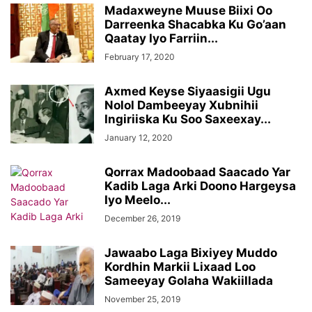
Madaxweyne Muuse Biixi Oo
Darreenka Shacabka Ku Go’aan
Qaatay Iyo Farriin...
February 17, 2020
Axmed Keyse Siyaasigii Ugu
Nolol Dambeeyay Xubnihii
Ingiriiska Ku Soo Saxeexay...
January 12, 2020
Qorrax Madoobaad Saacado Yar
Kadib Laga Arki Doono Hargeysa
Iyo Meelo...
December 26, 2019
Jawaabo Laga Bixiyey Muddo
Kordhin Markii Lixaad Loo
Sameeyay Golaha Wakiillada
November 25, 2019