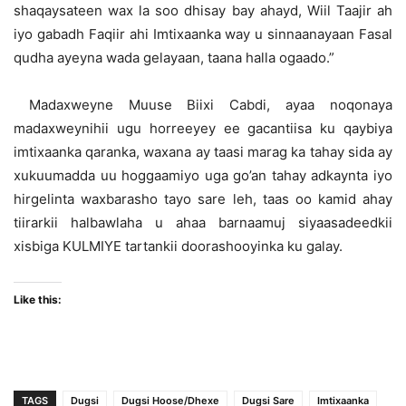
shaqaysateen wax la soo dhisay bay ahayd, Wiil Taajir ah
iyo gabadh Faqiir ahi Imtixaanka way u sinnaanayaan Fasal
qudha ayeyna wada gelayaan, taana halla ogaado.”
Madaxweyne Muuse Biixi Cabdi, ayaa noqonaya
madaxweynihii ugu horreeyey ee gacantiisa ku qaybiya
imtixaanka qaranka, waxana ay taasi marag ka tahay sida ay
xukuumadda uu hoggaamiyo uga go’an tahay adkaynta iyo
hirgelinta waxbarasho tayo sare leh, taas oo kamid ahay
tiirarkii halbawlaha u ahaa barnaamuj siyaasadeedkii
xisbiga KULMIYE tartankii doorashooyinka ku galay.
Like this:
TAGS
Dugsi
Dugsi Hoose/Dhexe
Dugsi Sare
Imtixaanka