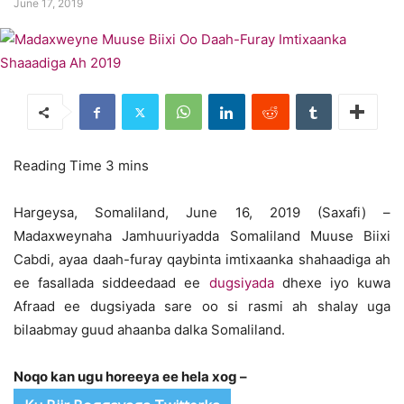
June 17, 2019
Hargeysa, Somaliland, June 16, 2019 (Saxafi) –
Madaxweynaha Jamhuuriyadda Somaliland Muuse Biixi
Cabdi, ayaa daah-furay qaybinta imtixaanka shahaadiga ah
ee fasallada siddeedaad ee
dugsiyada
dhexe iyo kuwa
Afraad ee dugsiyada sare oo si rasmi ah shalay uga
bilaabmay guud ahaanba dalka Somaliland.
Noqo kan ugu horeeya ee hela xog –