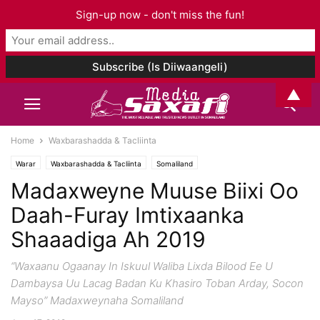
Sign-up now - don't miss the fun!
▲
Home
Waxbarashadda & Tacliinta
Warar
Waxbarashadda & Tacliinta
Somaliland
Madaxweyne Muuse Biixi Oo
Daah-Furay Imtixaanka
Shaaadiga Ah 2019
“Waxaanu Ogaanay In Iskuul Waliba Lixda Bilood Ee U
Dambaysa Uu Lacag Badan Ku Khasiro Toban Arday, Socon
Mayso” Madaxweynaha Somaliland