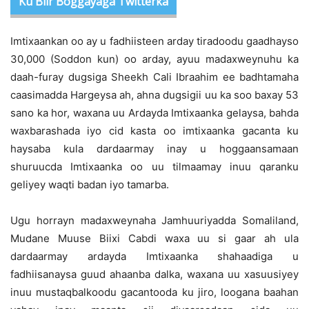
Ku Biir Boggayaga Twitterka
Imtixaankan oo ay u fadhiisteen arday tiradoodu gaadhayso
30,000 (Soddon kun) oo arday, ayuu madaxweynuhu ka
daah-furay dugsiga Sheekh Cali Ibraahim ee badhtamaha
caasimadda Hargeysa ah, ahna dugsigii uu ka soo baxay 53
sano ka hor, waxana uu Ardayda Imtixaanka gelaysa, bahda
waxbarashada iyo cid kasta oo imtixaanka gacanta ku
haysaba kula dardaarmay inay u hoggaansamaan
shuruucda Imtixaanka oo uu tilmaamay inuu qaranku
geliyey waqti badan iyo tamarba.
Ugu horrayn madaxweynaha Jamhuuriyadda Somaliland,
Mudane Muuse Biixi Cabdi waxa uu si gaar ah ula
dardaarmay ardayda Imtixaanka shahaadiga u
fadhiisanaysa guud ahaanba dalka, waxana uu xasuusiyey
inuu mustaqbalkoodu gacantooda ku jiro, loogana baahan