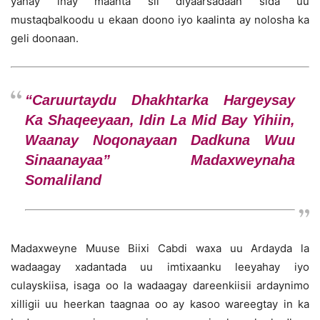
yahay inay maanta sii diyaarsadaan sida uu
mustaqbalkoodu u ekaan doono iyo kaalinta ay nolosha ka
geli doonaan.
“Caruurtaydu Dhakhtarka Hargeysay
Ka Shaqeeyaan, Idin La Mid Bay Yihiin,
Waanay Noqonayaan Dadkuna Wuu
Sinaanayaa”
Madaxweynaha
Somaliland
Madaxweyne Muuse Biixi Cabdi waxa uu Ardayda la
wadaagay xadantada uu imtixaanku leeyahay iyo
culayskiisa, isaga oo la wadaagay dareenkiisii ardaynimo
xilligii uu heerkan taagnaa oo ay kasoo wareegtay in ka