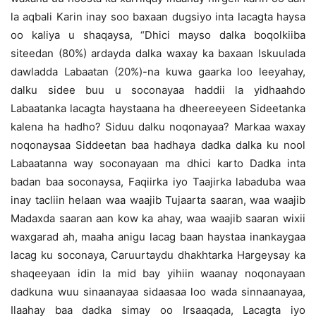
la aqbali Karin inay soo baxaan dugsiyo inta lacagta haysa
oo kaliya u shaqaysa, “Dhici mayso dalka boqolkiiba
siteedan (80%) ardayda dalka waxay ka baxaan Iskuulada
dawladda Labaatan (20%)-na kuwa gaarka loo leeyahay,
dalku sidee buu u soconayaa haddii la yidhaahdo
Labaatanka lacagta haystaana ha dheereeyeen Sideetanka
kalena ha hadho? Siduu dalku noqonayaa? Markaa waxay
noqonaysaa Siddeetan baa hadhaya dadka dalka ku nool
Labaatanna way soconayaan ma dhici karto Dadka inta
badan baa soconaysa, Faqiirka iyo Taajirka labaduba waa
inay tacliin helaan waa waajib Tujaarta saaran, waa waajib
Madaxda saaran aan kow ka ahay, waa waajib saaran wixii
waxgarad ah, maaha anigu lacag baan haystaa inankaygaa
lacag ku soconaya, Caruurtaydu dhakhtarka Hargeysay ka
shaqeeyaan idin la mid bay yihiin waanay noqonayaan
dadkuna wuu sinaanayaa sidaasaa loo wada sinnaanayaa,
Ilaahay baa dadka simay oo Irsaaqada, Lacagta iyo