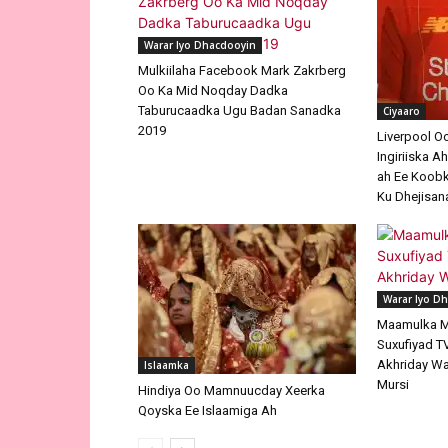
Warar Iyo Dhacdooyin
Mulkiilaha Facebook Mark Zakrberg
Oo Ka Mid Noqday Dadka
Taburucaadka Ugu Badan Sanadka
Ciyaaro
2019
Liverpool O
Ingiriiska 
ah Ee Koob
Ku Dhejisa
Warar Iyo D
Maamulka M
Suxufiyad T
Akhriday Wa
Islaamka
Mursi
Hindiya Oo Mamnuucday Xeerka
Qoyska Ee Islaamiga Ah