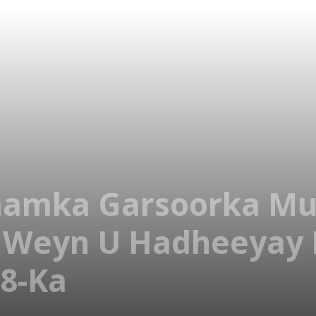
amka Garsoorka Mu
Si Weyn U Hadheeyay
8-Ka