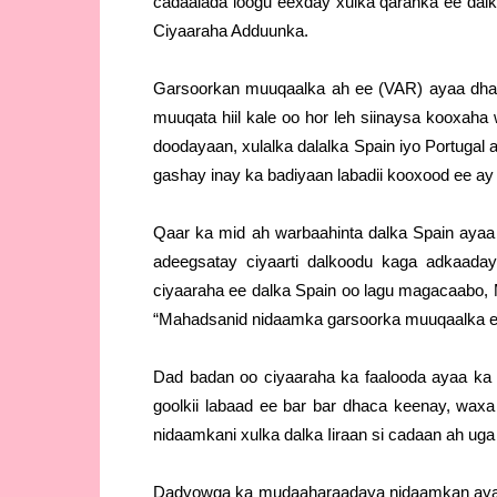
cadaalada loogu eexday xulka qaranka ee dal
Ciyaaraha Adduunka.
Garsoorkan muuqaalka ah ee (VAR) ayaa dhawr
muuqata hiil kale oo hor leh siinaysa kooxah
doodayaan, xulalka dalalka Spain iyo Portugal
gashay inay ka badiyaan labadii kooxood ee ay 
Qaar ka mid ah warbaahinta dalka Spain aya
adeegsatay ciyaarti dalkoodu kaga adkaada
ciyaaraha ee dalka Spain oo lagu magacaabo,
“Mahadsanid nidaamka garsoorka muuqaalka 
Dad badan oo ciyaaraha ka faalooda ayaa ka b
goolkii labaad ee bar bar dhaca keenay, waxa k
nidaamkani xulka dalka Iiraan si cadaan ah uga
Dadyowga ka mudaaharaadaya nidaamkan ayaa 