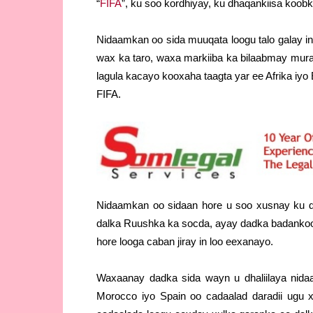
“
FIFA
”, ku soo kordhiyay, ku dhaqankiisa ko
Nidaamkan oo sida muuqata loogu talo galay i
wax ka taro, waxa markiiba ka bilaabmay mura
lagula kacayo kooxaha taagta yar ee Afrika iy
FIFA.
Nidaamkan oo sidaan hore u soo xusnay ku dh
dalka Ruushka ka socda, ayay dadka badanko
hore looga caban jiray in loo eexanayo.
Waxaanay dadka sida wayn u dhaliilaya nidaa
Morocco iyo Spain oo cadaalad daradii ugu 