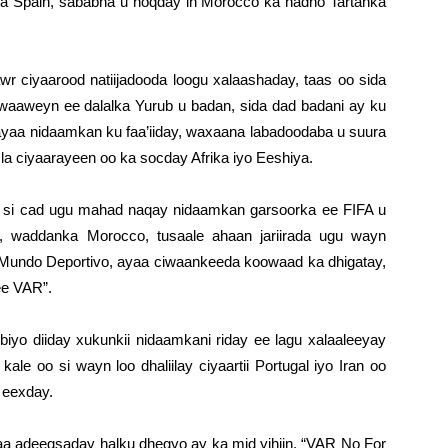
ka Spain, sababna u noqday in Morocco ka hadho Tartanka
 ciyaarood natiijadooda loogu xalaashaday, taas oo sida
a waaweyn ee dalalka Yurub u badan, sida dad badani ay ku
 ayaa nidaamkan ku faa’iiday, waxaana labadoodaba u suura
la ciyaarayeen oo ka socday Afrika iyo Eeshiya.
a si cad ugu mahad naqay nidaamkan garsoorka ee FIFA u
y, waddanka Morocco, tusaale ahaan jariirada ugu wayn
 Mundo Deportivo, ayaa ciwaankeeda koowaad ka dhigatay,
ee VAR”.
iyo diiday xukunkii nidaamkani riday ee lagu xalaaleeyay
ale oo si wayn loo dhaliilay ciyaartii Portugal iyo Iran oo
 eexday.
adeegsaday halku dhegyo ay ka mid yihiin, “VAR No For