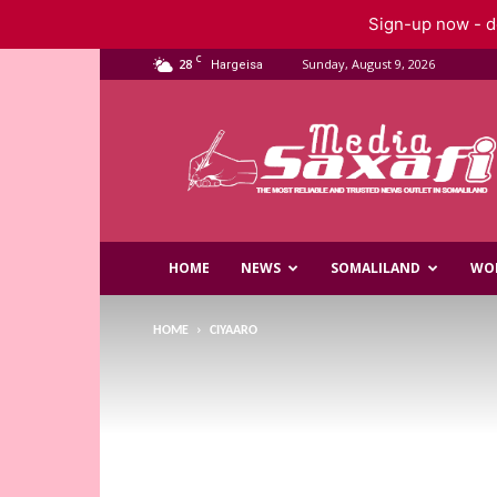
Sign-up now - do
C
28
Sunday, August 9, 2026
Hargeisa
Saxafi
Media
HOME
NEWS
SOMALILAND
WO
HOME
CIYAARO