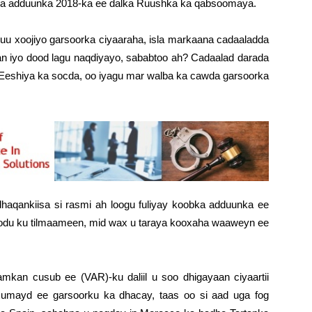
obka adduunka 2018-ka ee dalka Ruushka ka qabsoomaya.
nuu xoojiyo garsoorka ciyaaraha, isla markaana cadaaladda
n iyo dood lagu naqdiyayo, sababtoo ah? Cadaalad darada
o Eeshiya ka socda, oo iyagu mar walba ka cawda garsoorka
aqankiisa si rasmi ah loogu fuliyay koobka adduunka ee
odu ku tilmaameen, mid wax u taraya kooxaha waaweyn ee
mkan cusub ee (VAR)-ku daliil u soo dhigayaan ciyaartii
xumayd ee garsoorku ka dhacay, taas oo si aad uga fog