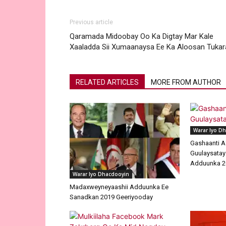
Previous article
Qaramada Midoobay Oo Ka Digtay Mar Kale
Xaaladda Sii Xumaanaysa Ee Ka Aloosan Tukar
RELATED ARTICLES
MORE FROM AUTHOR
Warar Iyo D
Gashaanti A
Guulaysatay
Adduunka 2
Warar Iyo Dhacdooyin
Madaxweyneyaashii Adduunka Ee
Sanadkan 2019 Geeriyooday