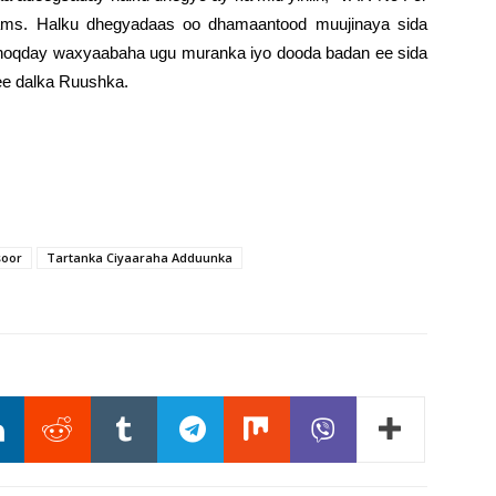
eams. Halku dhegyadaas oo dhamaantood muujinaya sida
 noqday waxyaabaha ugu muranka iyo dooda badan ee sida
e dalka Ruushka.
soor
Tartanka Ciyaaraha Adduunka