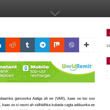
Lo
idaamka garsoorka Aaliga ah ee (VAR), kaas oo loo soo
”, kaas oo si rasmi ah xidhiidhka kubada cagta adduunka ee