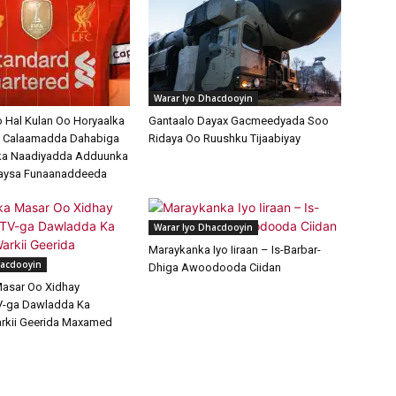
Warar Iyo Dhacdooyin
o Hal Kulan Oo Horyaalka
Gantaalo Dayax Gacmeedyada Soo
Ah Calaamadda Dahabiga
Ridaya Oo Ruushku Tijaabiyay
ka Naadiyadda Adduunka
naysa Funaanaddeeda
Warar Iyo Dhacdooyin
Maraykanka Iyo Iiraan – Is-Barbar-
hacdooyin
Dhiga Awoodooda Ciidan
asar Oo Xidhay
V-ga Dawladda Ka
rkii Geerida Maxamed