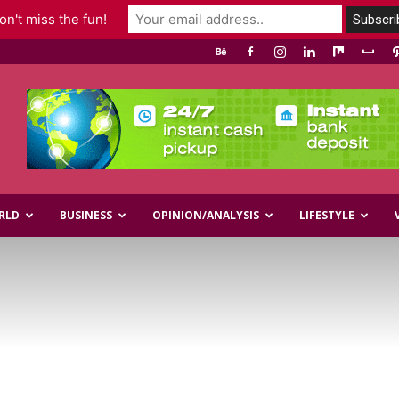
n't miss the fun!
RLD
BUSINESS
OPINION/ANALYSIS
LIFESTYLE