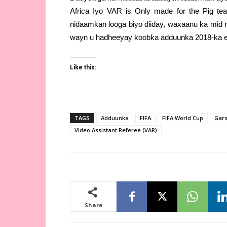
Africa Iyo VAR is Only made for the Pig t
nidaamkan looga biyo diiday, waxaanu ka mid
wayn u hadheeyay koobka adduunka 2018-ka e
Like this:
TAGS
Adduunka
FIFA
FIFA World Cup
Gar
Video Assistant Referee (VAR)
Share