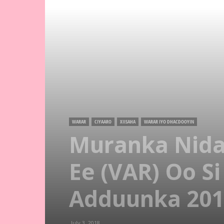
WARAR
CIYAARO
XIISAHA
WARAR IYO DHACDOOYIN
Muranka Nida
Ee (VAR) Oo 
Adduunka 201
July 3, 2018