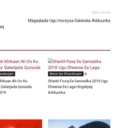
Next article
Magaalada Ugu Horeysa Dalxiiska Adduunka
aq
hacdooyin
Warar Iyo Dhacdooyin
frikaan Ah Oo Ku
Shantii Fooq Ee Sannadka 2019 Ugu
 Qalanjada Quruxda
Dheeraa Ee Laga Hirgeliyey
019
Adduunka