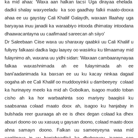
ka mid ahaa: ‘Waxa aan halkan tacsi Uga dirayaa ehelada
dadkii shalay waxyeeladu ka soo gaadhay falkii maato-dooxa
ahaa ee uu gaystay Cali Khaliif Galaydh, waxaan Illaahay uga
baryayaa inuu janadii ka waraabiyo intooda dhimatay intoodana
dhaawacantayna uu caafimaad sareecan ah siiyo’
Dr Saleebaan Ciise waxa uu sharaxay qaabkii uu Cali Khaliif u
fuliyey falkaasi dadka lagu laayey oo wasiirku ku tilmaamay mid
fulaynimo ah, waxana uu yidhi sidan: ‘Waxaan cambaaraynayaa
falkaa waxashnimada ah ee fulaynimada ah ee
bani’aadanimada ka baxsan ee uu ku kacay ninkaa dagaal
oogaha ah ee Cali Khaliif oo muddooyinkii u dambeeyey colaad
ka hurinayey meelo ka mid ah Gobolkan, isagoo muddo toban
cisho ah ka hor warbaahinta soo mariyey baaqiisii ku
saabsanaa colaad maato doox ah, isagoo ku hanjabay in
bulshada reer guuraaga ah ee is dhex degan colaad ka dhex
abuuri doono oo uu xasuuq u gaysan doono, colaad maato doox
ahna samayn doono. Falkan uu sameeyeyna waa mid
xaqiijinaya in uu hanjabaadiisii ka dhabeeyey, isagoo soo