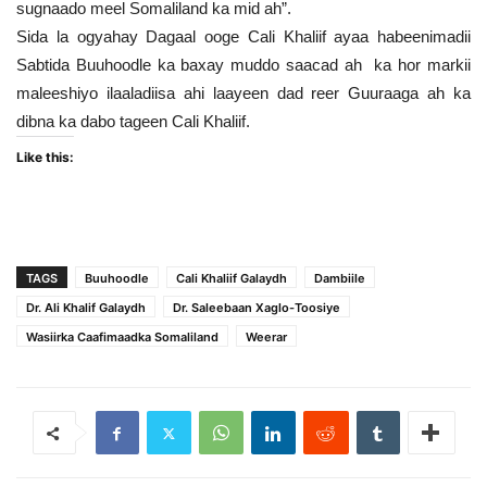
sugnaado meel Somaliland ka mid ah”.
Sida la ogyahay Dagaal ooge Cali Khaliif ayaa habeenimadii
Sabtida Buuhoodle ka baxay muddo saacad ah ka hor markii
maleeshiyo ilaaladiisa ahi laayeen dad reer Guuraaga ah ka
dibna ka dabo tageen Cali Khaliif.
Like this:
TAGS
Buuhoodle
Cali Khaliif Galaydh
Dambiile
Dr. Ali Khalif Galaydh
Dr. Saleebaan Xaglo-Toosiye
Wasiirka Caafimaadka Somaliland
Weerar