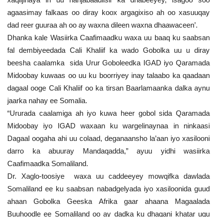
agaasimay falkaas oo diray koox argagixiso ah oo xasuuqay
dad reer guuraa ah oo ay waxna dileen waxna dhaawaceen’.
Dhanka kale Wasiirka Caafimaadku waxa uu baaq ku saabsan
fal dembiyeedada Cali Khaliif ka wado Gobolka uu u diray
beesha caalamka sida Urur Goboleedka IGAD iyo Qaramada
Midoobay kuwaas oo uu ku boorriyey inay talaabo ka qaadaan
dagaal ooge Cali Khaliif oo ka tirsan Baarlamaanka dalka aynu
jaarka nahay ee Somalia.
“Ururada caalamiga ah iyo kuwa heer gobol sida Qaramada
Midoobay iyo IGAD waxaan ku wargelinaynaa in ninkaasi
Dagaal oogaha ahi uu colaad, deganaansho la’aan iyo xasilooni
darro ka abuuray Mandaqadda,” ayuu yidhi wasiirka
Caafimaadka Somaliland.
Dr. Xaglo-toosiye waxa uu caddeeyey mowqifka dawlada
Somaliland ee ku saabsan nabadgelyada iyo xasiloonida guud
ahaan Gobolka Geeska Afrika gaar ahaana Magaalada
Buuhoodle ee Somaliland oo ay dadka ku dhaqani khatar ugu