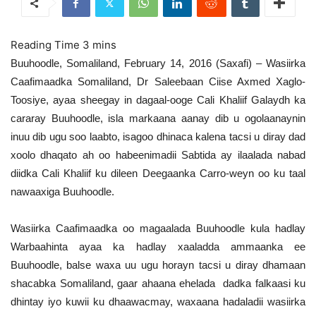
Buuhoodle, Somaliland, February 14, 2016 (Saxafi) – Wasiirka
Caafimaadka Somaliland, Dr Saleebaan Ciise Axmed Xaglo-
Toosiye, ayaa sheegay in dagaal-ooge Cali Khaliif Galaydh ka
cararay Buuhoodle, isla markaana aanay dib u ogolaanaynin
inuu dib ugu soo laabto, isagoo dhinaca kalena tacsi u diray dad
xoolo dhaqato ah oo habeenimadii Sabtida ay ilaalada nabad
diidka Cali Khaliif ku dileen Deegaanka Carro-weyn oo ku taal
nawaaxiga Buuhoodle.
Wasiirka Caafimaadka oo magaalada Buuhoodle kula hadlay
Warbaahinta ayaa ka hadlay xaaladda ammaanka ee
Buuhoodle, balse waxa uu ugu horayn tacsi u diray dhamaan
shacabka Somaliland, gaar ahaana ehelada dadka falkaasi ku
dhintay iyo kuwii ku dhaawacmay, waxaana hadaladii wasiirka