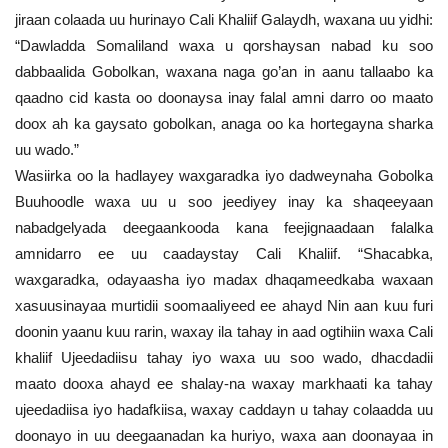
jiraan colaada uu hurinayo Cali Khaliif Galaydh, waxana uu yidhi:
“Dawladda Somaliland waxa u qorshaysan nabad ku soo
dabbaalida Gobolkan, waxana naga go’an in aanu tallaabo ka
qaadno cid kasta oo doonaysa inay falal amni darro oo maato
doox ah ka gaysato gobolkan, anaga oo ka hortegayna sharka
uu wado.”
Wasiirka oo la hadlayey waxgaradka iyo dadweynaha Gobolka
Buuhoodle waxa uu u soo jeediyey inay ka shaqeeyaan
nabadgelyada deegaankooda kana feejignaadaan falalka
amnidarro ee uu caadaystay Cali Khaliif. “Shacabka,
waxgaradka, odayaasha iyo madax dhaqameedkaba waxaan
xasuusinayaa murtidii soomaaliyeed ee ahayd Nin aan kuu furi
doonin yaanu kuu rarin, waxay ila tahay in aad ogtihiin waxa Cali
khaliif Ujeedadiisu tahay iyo waxa uu soo wado, dhacdadii
maato dooxa ahayd ee shalay-na waxay markhaati ka tahay
ujeedadiisa iyo hadafkiisa, waxay caddayn u tahay colaadda uu
doonayo in uu deegaanadan ka huriyo, waxa aan doonayaa in