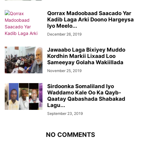
Qorrax Madoobaad Saacado Yar
Kadib Laga Arki Doono Hargeysa
Iyo Meelo...
December 26, 2019
Jawaabo Laga Bixiyey Muddo
Kordhin Markii Lixaad Loo
Sameeyay Golaha Wakiillada
November 25, 2019
Sirdoonka Somaliland Iyo
Waddamo Kale Oo Ka Qayb-
Qaatay Qabashada Shabakad
Lagu...
September 23, 2019
NO COMMENTS