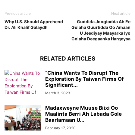
Previous article
Next article
Why U.S. Should Apprehend
Guddida Joogtadda Ah Ee
Dr. Ali Khalif Galaydh
Golaha Guurtidda Oo Amaan
U Jeediyay Maayarka Iyo
Golaha Deegaanka Hargeysa
RELATED ARTICLES
“China Wants To Disrupt The
Exploration By Taiwan Firms Of
Significant...
March 3, 2023
Madaxweyne Muuse Biixi Oo
Maalinta Berri Ah Labada Gole
Baarlamaan U...
February 17, 2020