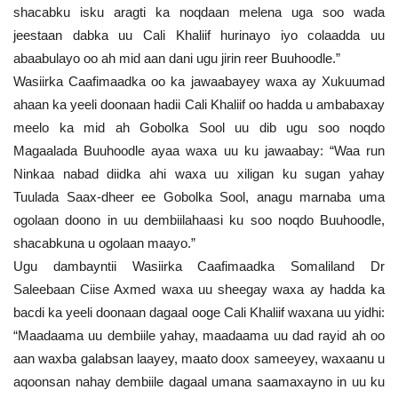
shacabku isku aragti ka noqdaan melena uga soo wada
jeestaan dabka uu Cali Khaliif hurinayo iyo colaadda uu
abaabulayo oo ah mid aan dani ugu jirin reer Buuhoodle.”
Wasiirka Caafimaadka oo ka jawaabayey waxa ay Xukuumad
ahaan ka yeeli doonaan hadii Cali Khaliif oo hadda u ambabaxay
meelo ka mid ah Gobolka Sool uu dib ugu soo noqdo
Magaalada Buuhoodle ayaa waxa uu ku jawaabay: “Waa run
Ninkaa nabad diidka ahi waxa uu xiligan ku sugan yahay
Tuulada Saax-dheer ee Gobolka Sool, anagu marnaba uma
ogolaan doono in uu dembiilahaasi ku soo noqdo Buuhoodle,
shacabkuna u ogolaan maayo.”
Ugu dambayntii Wasiirka Caafimaadka Somaliland Dr
Saleebaan Ciise Axmed waxa uu sheegay waxa ay hadda ka
bacdi ka yeeli doonaan dagaal ooge Cali Khaliif waxana uu yidhi:
“Maadaama uu dembiile yahay, maadaama uu dad rayid ah oo
aan waxba galabsan laayey, maato doox sameeyey, waxaanu u
aqoonsan nahay dembiile dagaal umana saamaxayno in uu ku