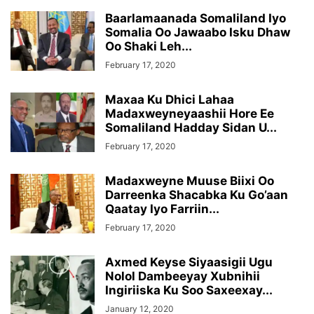
Baarlamaanada Somaliland Iyo
Somalia Oo Jawaabo Isku Dhaw
Oo Shaki Leh...
February 17, 2020
Maxaa Ku Dhici Lahaa
Madaxweyneyaashii Hore Ee
Somaliland Hadday Sidan U...
February 17, 2020
Madaxweyne Muuse Biixi Oo
Darreenka Shacabka Ku Go’aan
Qaatay Iyo Farriin...
February 17, 2020
Axmed Keyse Siyaasigii Ugu
Nolol Dambeeyay Xubnihii
Ingiriiska Ku Soo Saxeexay...
January 12, 2020