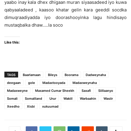
yaabo inay kala dhex dhigaan muran siyaasadeed iyo kuwa
qabyaaladeed , kaasoo khatar gelin kara geeddi socdka
dimuqraadiyadda iyo doorashooyinka lagu hindisayo
mustaqbalka dhaw…..la soco
Like this:
TAGS
Baarlamaan
Bileys
Boorama
Dadweynaha
deegaan
gole
Madaxtooyada
Madaxweynaha
Madaxweyne
Maxamed Cumar Sheekh
Saxafi
Siillaanyo
Somali
Somaliland
Urur
Wakiil
Warbaahin
Wasiir
Xeedho
Xisbi
xukuumad