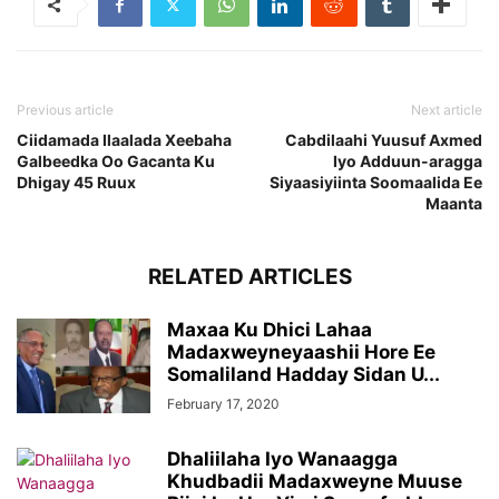
Previous article
Next article
Ciidamada Ilaalada Xeebaha
Cabdilaahi Yuusuf Axmed
Galbeedka Oo Gacanta Ku
Iyo Adduun-aragga
Dhigay 45 Ruux
Siyaasiyiinta Soomaalida Ee
Maanta
RELATED ARTICLES
Maxaa Ku Dhici Lahaa
Madaxweyneyaashii Hore Ee
Somaliland Hadday Sidan U...
February 17, 2020
Dhaliilaha Iyo Wanaagga
Khudbadii Madaxweyne Muuse