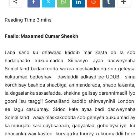
Faallo: Maxamed Cumar Sheekh
Laba sano ku dhawaad kaddib mar kasta oo la soo
hadalqaado xukuumadda Siilaanyo ayaa dadweynaha
Somaliland badankooda waxaa maskaxdooda soo geleysa
xukuumad bedeshay dawladdii adkayd ee UDUB, siina
kordhisay baahida shacbiga, ammandarada, shaqo la’aanta,
la dagaalanka saxaafadda, shakina gelisay qarannimadii iyo
gooni isu taaggii Somaliland kaddib shirweynihii London
ee lagu casuumay. Sidoo kale ayaa badi dadweynaha
Somaliland waxa maskaxdooda soo geleysa xukuumad ay
ka muuqato kala qaybsanaan, qabyaalad, gobolaysi iyo ku
dhaqanka wax kastoo kursiga ka tuuray xukuumaddii hore