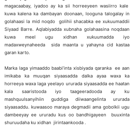
magacaabay, iyadoo ay ka sii horreeyeen wasiirro kale
kuwa kalena ka dambayan doonaan, looguna talogalay in
golahaasi la mid noqdo golihii shacabka ee xukuumaddii
Siyaad Barre. Aqlabiyadda xubnaha golahaasina noqdaan
kuwa meel ugu xidhan xukuumadda iyo
madaxweynaheeda sida maanta u yahayna cid kastaa
garan karto.
Marka laga yimaaddo baabi’inta xisbiyada qaranka ee aan
imikaba ka muuqan siyaasadda dalka ayaa waxa ka
horreeya waxa laga yeelayo ururada siyaasadda ee haatan
kala saaristooda iyo taageeradooda ay ku
mashquulsanyihiin guddiga diiwaangelinta ururada
siyaasaddu. kuwaasoo maraya degmadii ama gobolkii ugu
dambeeyay ee ururadu kus oo bandhigayeen buuxinta
shuruudaha ku xidhan jirintaankooda .