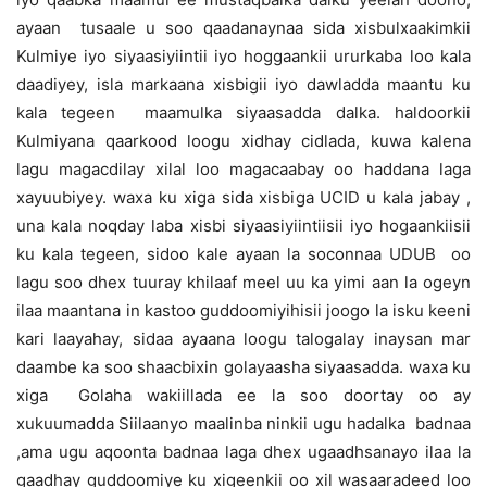
ayaan tusaale u soo qaadanaynaa sida xisbulxaakimkii
Kulmiye iyo siyaasiyiintii iyo hoggaankii ururkaba loo kala
daadiyey, isla markaana xisbigii iyo dawladda maantu ku
kala tegeen maamulka siyaasadda dalka. haldoorkii
Kulmiyana qaarkood loogu xidhay cidlada, kuwa kalena
lagu magacdilay xilal loo magacaabay oo haddana laga
xayuubiyey. waxa ku xiga sida xisbiga UCID u kala jabay ,
una kala noqday laba xisbi siyaasiyiintiisii iyo hogaankiisii
ku kala tegeen, sidoo kale ayaan la soconnaa UDUB oo
lagu soo dhex tuuray khilaaf meel uu ka yimi aan la ogeyn
ilaa maantana in kastoo guddoomiyihisii joogo la isku keeni
kari laayahay, sidaa ayaana loogu talogalay inaysan mar
daambe ka soo shaacbixin golayaasha siyaasadda. waxa ku
xiga Golaha wakiillada ee la soo doortay oo ay
xukuumadda Siilaanyo maalinba ninkii ugu hadalka badnaa
,ama ugu aqoonta badnaa laga dhex ugaadhsanayo ilaa la
gaadhay guddoomiye ku xigeenkii oo xil wasaaradeed loo