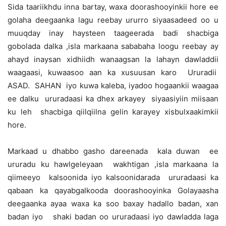
Sida taariikhdu inna bartay, waxa doorashooyinkii hore ee
golaha deegaanka lagu reebay ururro siyaasadeed oo u
muuqday inay haysteen taageerada badi shacbiga
gobolada dalka ,isla markaana sababaha loogu reebay ay
ahayd inaysan xidhiidh wanaagsan la lahayn dawladdii
waagaasi, kuwaasoo aan ka xusuusan karo Ururadii
ASAD. SAHAN iyo kuwa kaleba, iyadoo hogaankii waagaa
ee dalku ururadaasi ka dhex arkayey siyaasiyiin miisaan
ku leh shacbiga qiilqiilna gelin karayey xisbulxaakimkii
hore.
Markaad u dhabbo gasho dareenada kala duwan ee
ururadu ku hawlgeleyaan wakhtigan ,isla markaana la
qiimeeyo kalsoonida iyo kalsoonidarada ururadaasi ka
qabaan ka qayabgalkooda doorashooyinka Golayaasha
deegaanka ayaa waxa ka soo baxay hadallo badan, xan
badan iyo shaki badan oo ururadaasi iyo dawladda laga