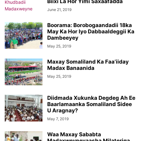
Biixi La Hor Yimi Saxaafadda
June 21, 2019
Boorama: Borobogaandadii 18ka
May Ka Hor Iyo Dabbaaldeggii Ka
Dambeeyey
May 25, 2019
Maxay Somaliland Ka Faa’iiday
Madax Banaanida
May 25, 2019
Diidmada Xukunka Degdeg Ah Ee
Baarlamaanka Somaliland Sidee
U Aragnay?
May 7, 2019
Waa Maxay Sababta
Madaxweyneyaasha Milateriga