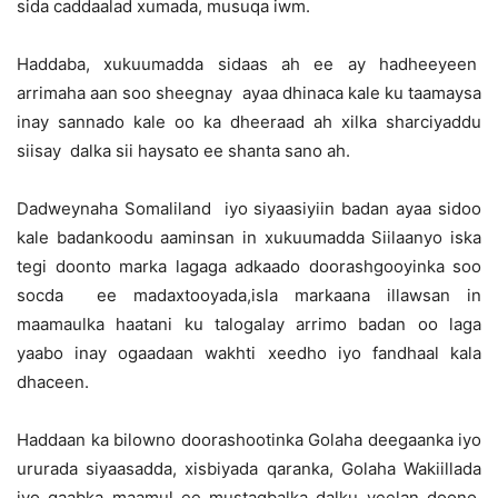
sida caddaalad xumada, musuqa iwm.
Haddaba, xukuumadda sidaas ah ee ay hadheeyeen
arrimaha aan soo sheegnay ayaa dhinaca kale ku taamaysa
inay sannado kale oo ka dheeraad ah xilka sharciyaddu
siisay dalka sii haysato ee shanta sano ah.
Dadweynaha Somaliland iyo siyaasiyiin badan ayaa sidoo
kale badankoodu aaminsan in xukuumadda Siilaanyo iska
tegi doonto marka lagaga adkaado doorashgooyinka soo
socda ee madaxtooyada,isla markaana illawsan in
maamaulka haatani ku talogalay arrimo badan oo laga
yaabo inay ogaadaan wakhti xeedho iyo fandhaal kala
dhaceen.
Haddaan ka bilowno doorashootinka Golaha deegaanka iyo
ururada siyaasadda, xisbiyada qaranka, Golaha Wakiillada
iyo qaabka maamul ee mustaqbalka dalku yeelan doono,