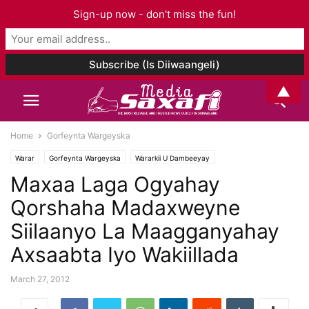
Sign-up now - don't miss the fun!
▲
Home
Gorfeynta Wargeyska
Warar
Gorfeynta Wargeyska
Wararkii U Dambeeyay
Maxaa Laga Ogyahay
Qorshaha Madaxweyne
Siilaanyo La Maagganyahay
Axsaabta Iyo Wakiillada
March 27, 2012