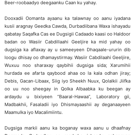
Beer-roobaadyo deegaanku Caan ku yahay.
Dooxadii Oomanta ayaanu ka talawnay oo aanu iyadana
kusii aragnay Geedka Cawda, Durbadiibana Waxa ishayadu
qabatay Saqafka Cas ee Dugsigii Cadaado kaasi oo Haldoor
badan oo Wasiir Cabdillaahi Geeljire ka mid yahay oo
dugsiga ka aflaxay ay u sameeyeen Dhaqaale-ururin dib
loogu dhisay oo dhamaystirmay. Wasiir Cabdilaahi Geeljire,
Wuxuu noo sharaxay qaybihii dugsiga sida; Xarumihii
hurdada ee afarta qaybood ahaa oo la kala odhan jiray;
Debis, Gacan-Libaax, Siig iyo Sheekh Nuux, Qolalkii Jiifka
oo uu noo sheegay in Qolka Albaabka ku beegan ay
ardaydu u bixiyeen “Baaral-Hawaa”, Laboratory gii,
Madbakhii, Fasaladii iyo Dhismayaashii ay deganaayeen
Maamulka iyo Macalimiintu.
Dugsiga markii aanu ka boganay waxa aanu u dhaafnay