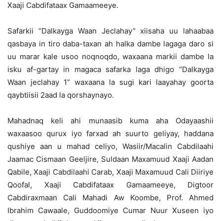
Xaaji Cabdifataax Gamaameeye.
Safarkii “Dalkayga Waan Jeclahay” xiisaha uu lahaabaa
qasbaya in tiro daba-taxan ah halka dambe lagaga daro si
uu marar kale usoo noqnoqdo, waxaana markii dambe la
isku af-gartay in magaca safarka laga dhigo “Dalkayga
Waan jeclahay 1” waxaana la sugi kari laayahay goorta
qaybtiisii 2aad la qorshaynayo.
Mahadnaq keli ahi munaasib kuma aha Odayaashii
waxaasoo qurux iyo farxad ah suurto geliyay, haddana
qushiye aan u mahad celiyo, Wasiir/Macalin Cabdilaahi
Jaamac Cismaan Geeljire, Suldaan Maxamuud Xaaji Aadan
Qabile, Xaaji Cabdilaahi Carab, Xaaji Maxamuud Cali Diiriye
Qoofal, Xaaji Cabdifataax Gamaameeye, Digtoor
Cabdiraxmaan Cali Mahadi Aw Koombe, Prof. Ahmed
Ibrahim Cawaale, Guddoomiye Cumar Nuur Xuseen iyo