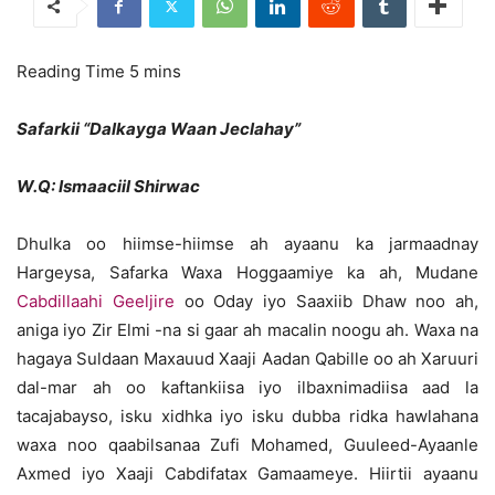
Safarkii “Dalkayga Waan Jeclahay”
W.Q: Ismaaciil Shirwac
Dhulka oo hiimse-hiimse ah ayaanu ka jarmaadnay
Hargeysa, Safarka Waxa Hoggaamiye ka ah, Mudane
Cabdillaahi Geeljire
oo Oday iyo Saaxiib Dhaw noo ah,
aniga iyo Zir Elmi -na si gaar ah macalin noogu ah. Waxa na
hagaya Suldaan Maxauud Xaaji Aadan Qabille oo ah Xaruuri
dal-mar ah oo kaftankiisa iyo ilbaxnimadiisa aad la
tacajabayso, isku xidhka iyo isku dubba ridka hawlahana
waxa noo qaabilsanaa Zufi Mohamed, Guuleed-Ayaanle
Axmed iyo Xaaji Cabdifatax Gamaameye. Hiirtii ayaanu