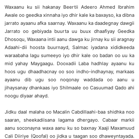
Waxaanu ku sii hakanay Beertii Adeero Ahmed Ibrahim
Awale oo geedka xinnaha iyo dhir kale ka baxayso, ka dibna
jarrato ayaanu afka saarnay. Waxaanu ka daadegnay dawgii
Jarrato oo gebiyada buurta uu buux dhaafiyay Geedka
Dhosoqu, Waxaana intii aanu dawga ku jirnay ku sii aragnay
Adaahi-dii hoosta buurnayd, Salmac iyadana xididkeeda
waraabaha lagu sumeeyo iyo dhir kale oo badan oo uu ka
mid yahay Maygaagu. Dooxadii Laba hadhlay ayaanu ku
hoos ugu dhaadhacnay oo soo indho-indhaynay, markaas
ayaanu dib ugu soo noqonay waddada oo aanu u
jihaysanay dhankaas iyo Shilmaale oo Casuumad Qado ahi
noogu diyaar ahayd.
Jidku daal malaha oo Macalin Cabdillaahi-baa shidhka noo
saaran, sheekadiisana lagama dhergayo. Cabaar markii
aanu soconayna waxa aanu ku so baxnay Xaaji Maxamuud
Cali Diiriye (Qoofal) oo jidka u taagan soo dhaweyntayada.