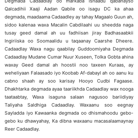
Degmada Cadaadlay oo markaba ishaadu qabanayso
Qalcadihii Xaaji Aadan Qabile oo isagu DC ka ahaa
degmada, maadaama Cadaadley ay tahay Magaalo Guun ah,
sidoo kalenaa waxa Macalin Cabdilaahi uu sheedda naga
tusay geed damal ah uu fadhiisan jiray Badhasaabkii
Ingiriiska oo Soomaalidu u taqaanay Caarshe Dheere.
Cadaadlay Waxa nagu qaabilay Guddoomiyaha Degmada
Cadaadlay Mudane Cumar Nuur Xuseen, Tolka Gobta ahina
waxay Geed damal ah hoostii noo taxeen Kuraas, ay
weheliyaan Falaasado iyo Koobab Af-dabayl ah oo aanu ku
cabno shaah ay soo karisay Hooyo Cudbi Fagaase.
Dhakhtarka degmada ayaa taariikhda Cadaadlay wax nooga
taataabtay, Waxa isaguna salaan nagusoo bariidiyay
Taliyaha Saldhiga Cadaadlay. Waxaanu soo eegnay
Sayladda iyo Kawaanka degmada oo dhismahoodu gebo-
gebo ku dhawyahay, Ka dibna waxaanu macasalaamaynay
Reer Cadaadlay.