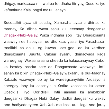
dhigay, markaasaa nin weliba feedhaha tiiriyay, Qosolka iyo
kaftankuna Kala joogsi ma uu lahayn.
Socdaalkii ayaa sii socday, Xamaraha ayaanu dhinac ka
marnay, Ka dibna waxa aanu ku leexanay deegaanka
Dhagax-Nebi-Galay
. Waxa indhaha soo jiitay Dhagaxaanta
waaweyn ee habaysan ee dhulkaas yaala, iyo Farashaxan
taariikhi ah oo u eg kuwan Laas-geel oo ku xardhan
dhagaxaanta Buurta. Cabaar ayaanu dhinacyada kaga
wareegnay, Waxaana aanu sheeda ka halacsanaynay Cobol
ka baxday baarka sare ee Dhagaxaanta waaweyn. Intii
aanan ka bixin Dhagax-Nebi-Galay waxaanu is dul-taagnay
Xabaalo waaweyn oo ay ku wareegsanyihiin Ardaayo la
sheegay inay ku aasanyihiin Qofka xabaasha ku aasan
Ubadkiisii iyo Ooridiisii. Intii aanaan ka ambabixin
deegaanka Dhagax Nebi Galay, dadkii deegaanku waxay
noo hadiyadeeyeen Xab-Xab markaas uun laga soo jaray