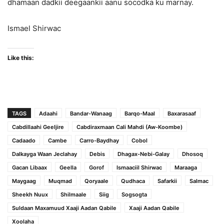
dhamaan dadkii deegaankii aanu socodka ku marnay.
Ismael Shirwac
Like this:
TAGS
Adaahi
Bandar-Wanaag
Barqo-Maal
Baxarasaaf
Cabdillaahi Geeljire
Cabdiraxmaan Cali Mahdi (Aw-Koombe)
Cadaado
Cambe
Carro-Baydhay
Cobol
Dalkayga Waan Jeclahay
Debis
Dhagax-Nebi-Galay
Dhosoq
Gacan Libaax
Geella
Gorof
Ismaaciil Shirwac
Maraaga
Maygaag
Muqmad
Qoryaale
Qudhaca
Safarkii
Salmac
Sheekh Nuux
Shilmaale
Siig
Sogsogta
Suldaan Maxamuud Xaaji Aadan Qabile
Xaaji Aadan Qabile
Xoolaha