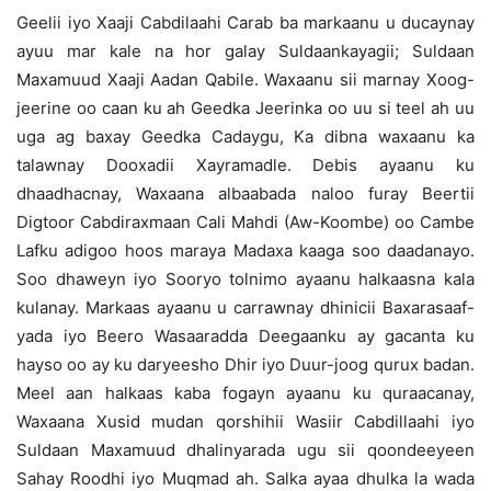
Geelii iyo Xaaji Cabdilaahi Carab ba markaanu u ducaynay
ayuu mar kale na hor galay Suldaankayagii; Suldaan
Maxamuud Xaaji Aadan Qabile. Waxaanu sii marnay Xoog-
jeerine oo caan ku ah Geedka Jeerinka oo uu si teel ah uu
uga ag baxay Geedka Cadaygu, Ka dibna waxaanu ka
talawnay Dooxadii Xayramadle. Debis ayaanu ku
dhaadhacnay, Waxaana albaabada naloo furay Beertii
Digtoor Cabdiraxmaan Cali Mahdi (Aw-Koombe) oo Cambe
Lafku adigoo hoos maraya Madaxa kaaga soo daadanayo.
Soo dhaweyn iyo Sooryo tolnimo ayaanu halkaasna kala
kulanay. Markaas ayaanu u carrawnay dhinicii Baxarasaaf-
yada iyo Beero Wasaaradda Deegaanku ay gacanta ku
hayso oo ay ku daryeesho Dhir iyo Duur-joog qurux badan.
Meel aan halkaas kaba fogayn ayaanu ku quraacanay,
Waxaana Xusid mudan qorshihii Wasiir Cabdillaahi iyo
Suldaan Maxamuud dhalinyarada ugu sii qoondeeyeen
Sahay Roodhi iyo Muqmad ah. Salka ayaa dhulka la wada