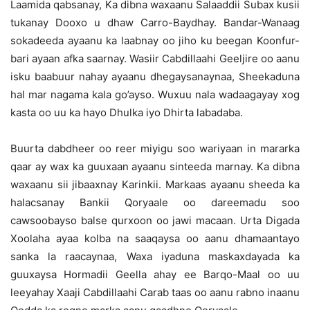
Laamida qabsanay, Ka dibna waxaanu Salaaddii Subax kusii
tukanay Dooxo u dhaw Carro-Baydhay. Bandar-Wanaag
sokadeeda ayaanu ka laabnay oo jiho ku beegan Koonfur-
bari ayaan afka saarnay. Wasiir Cabdillaahi Geeljire oo aanu
isku baabuur nahay ayaanu dhegaysanaynaa, Sheekaduna
hal mar nagama kala go’ayso. Wuxuu nala wadaagayay xog
kasta oo uu ka hayo Dhulka iyo Dhirta labadaba.
Buurta dabdheer oo reer miyigu soo wariyaan in mararka
qaar ay wax ka guuxaan ayaanu sinteeda marnay. Ka dibna
waxaanu sii jibaaxnay Karinkii. Markaas ayaanu sheeda ka
halacsanay Bankii Qoryaale oo dareemadu soo
cawsoobayso balse qurxoon oo jawi macaan. Urta Digada
Xoolaha ayaa kolba na saaqaysa oo aanu dhamaantayo
sanka la raacaynaa, Waxa iyaduna maskaxdayada ka
guuxaysa Hormadii Geella ahay ee Barqo-Maal oo uu
leeyahay Xaaji Cabdillaahi Carab taas oo aanu rabno inaanu