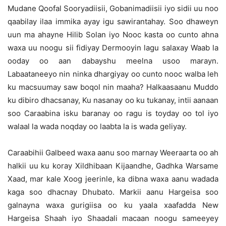
Mudane Qoofal Sooryadiisii, Gobanimadiisii iyo sidii uu noo
qaabilay ilaa immika ayay igu sawirantahay. Soo dhaweyn
uun ma ahayne Hilib Solan iyo Nooc kasta oo cunto ahna
waxa uu noogu sii fidiyay Dermooyin lagu salaxay Waab la
ooday oo aan dabayshu meelna usoo marayn.
Labaataneeyo nin ninka dhargiyay oo cunto nooc walba leh
ku macsuumay saw boqol nin maaha? Halkaasaanu Muddo
ku dibiro dhacsanay, Ku nasanay oo ku tukanay, intii aanaan
soo Caraabina isku baranay oo ragu is toyday oo tol iyo
walaal la wada noqday oo laabta la is wada geliyay.
Caraabihii Galbeed waxa aanu soo marnay Weeraarta oo ah
halkii uu ku koray Xildhibaan Kijaandhe, Gadhka Warsame
Xaad, mar kale Xoog jeerinle, ka dibna waxa aanu wadada
kaga soo dhacnay Dhubato. Markii aanu Hargeisa soo
galnayna waxa gurigiisa oo ku yaala xaafadda New
Hargeisa Shaah iyo Shaadali macaan noogu sameeyey