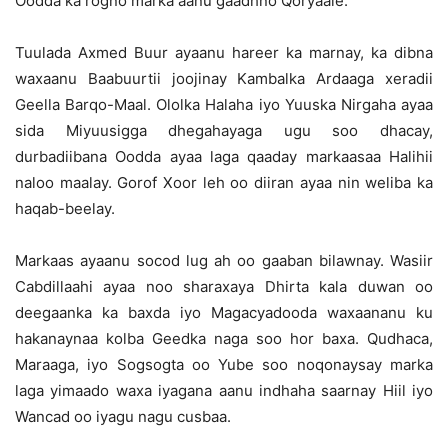
Oodda ka rogno marka aanu gaadhno Qoryaale.
Tuulada Axmed Buur ayaanu hareer ka marnay, ka dibna
waxaanu Baabuurtii joojinay Kambalka Ardaaga xeradii
Geella Barqo-Maal. Ololka Halaha iyo Yuuska Nirgaha ayaa
sida Miyuusigga dhegahayaga ugu soo dhacay,
durbadiibana Oodda ayaa laga qaaday markaasaa Halihii
naloo maalay. Gorof Xoor leh oo diiran ayaa nin weliba ka
haqab-beelay.
Markaas ayaanu socod lug ah oo gaaban bilawnay. Wasiir
Cabdillaahi ayaa noo sharaxaya Dhirta kala duwan oo
deegaanka ka baxda iyo Magacyadooda waxaananu ku
hakanaynaa kolba Geedka naga soo hor baxa. Qudhaca,
Maraaga, iyo Sogsogta oo Yube soo noqonaysay marka
laga yimaado waxa iyagana aanu indhaha saarnay Hiil iyo
Wancad oo iyagu nagu cusbaa.