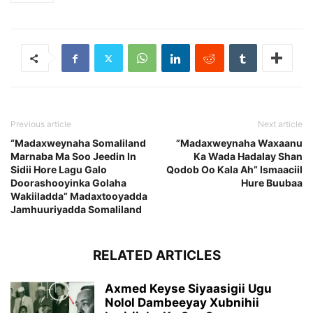
Previous article
Next article
“Madaxweynaha Somaliland
”Madaxweynaha Waxaanu
Marnaba Ma Soo Jeedin In
Ka Wada Hadalay Shan
Sidii Hore Lagu Galo
Qodob Oo Kala Ah” Ismaaciil
Doorashooyinka Golaha
Hure Buubaa
Wakiiladda” Madaxtooyadda
Jamhuuriyadda Somaliland
RELATED ARTICLES
Axmed Keyse Siyaasigii Ugu
Nolol Dambeeyay Xubnihii