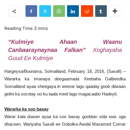
“Kulmiye Ahaan Waanu
Canbaaraynaynaa Falkan”
Xoghayaha
Guud Ee Kulmiye
Hargeysa/Boorama, Somaliland, February 18, 2016, (Saxafi) –
Wararka ka imanaya deegaamada Xeebaha Galbeedka
Somaliland ayaa sheegaya in weerar lagu qaaday goob diiwaan
gelini ka socotay oo ku taala meel lagu magacaabo Hadeyti.
Wararka ka soo baxay
Warar kala duwan ayaa ka soo baxay goobtan sida wax uga
dhaceen. Wariyaha Saxafi ee Gobolka Awdal Maxamed Cumar