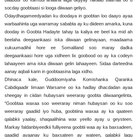
socday goobtaasi si looga diiwaan geliyo.
Odaydhaqameedyadan ku doodaya in goobtan loo daayo ayaa
warbaahinta uga warramay sababta ay ku diideen amarka, kuna
dooday in Goobta Hadayte tahay ta kaliya ee beel ka mid ah
beelaha deegaankaasi iska diiwaan gelinayaan, maadaama
xukuumadihii hore ee Somaliland soo maray dadka
deegaankaasi hore uga xidheen lix goobood oo ay ka codeyn
lahaayeen ama iska diiwaan gelin lahaayeen. Sidaa darteedna
aanay aqbali karin in goobtaasina laga xidho.
Dhinaca kale, Guddoomiyaha Komishanka Qaranka
Cabdiqaadir Iimaan Warsame oo ka hadlay dhacdadan ayaa
sheegay in ciidan hubaysani weeraray goobta diiwaangelinta.
“Goobtaa waxaa soo weeraray niman hubaysan oo ku soo
weeraray gaadiid iyo huba, goobtiina waxaa ay ka qaateen
qalabkii yaalay, shaqaalihiina wax yeello ayay u geysteen.
Markay faldanbiyeedkii fulliyeena goobtii waa ay ka baxsadeen,
gaadiid ayaanay ku baxsateen ay wateen, qalabkii lagu