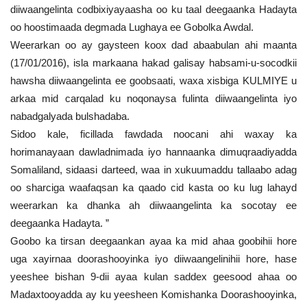
diiwaangelinta codbixiyayaasha oo ku taal deegaanka Hadayta
oo hoostimaada degmada Lughaya ee Gobolka Awdal.
Weerarkan oo ay gaysteen koox dad abaabulan ahi maanta
(17/01/2016), isla markaana hakad galisay habsami-u-socodkii
hawsha diiwaangelinta ee goobsaati, waxa xisbiga KULMIYE u
arkaa mid carqalad ku noqonaysa fulinta diiwaangelinta iyo
nabadgalyada bulshadaba.
Sidoo kale, ficillada fawdada noocani ahi waxay ka
horimanayaan dawladnimada iyo hannaanka dimuqraadiyadda
Somaliland, sidaasi darteed, waa in xukuumaddu tallaabo adag
oo sharciga waafaqsan ka qaado cid kasta oo ku lug lahayd
weerarkan ka dhanka ah diiwaangelinta ka socotay ee
deegaanka Hadayta. ”
Goobo ka tirsan deegaankan ayaa ka mid ahaa goobihii hore
uga xayirnaa doorashooyinka iyo diiwaangelinihii hore, hase
yeeshee bishan 9-dii ayaa kulan saddex geesood ahaa oo
Madaxtooyadda ay ku yeesheen Komishanka Doorashooyinka,