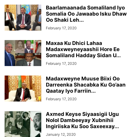
Baarlamaanada Somaliland Iyo
Somalia Oo Jawaabo Isku Dhaw
Oo Shaki Leh...
February 17, 2020
Maxaa Ku Dhici Lahaa
Madaxweyneyaashii Hore Ee
Somaliland Hadday Sidan U...
February 17, 2020
Madaxweyne Muuse Biixi Oo
Darreenka Shacabka Ku Go’aan
Qaatay Iyo Farriin...
February 17, 2020
Axmed Keyse Siyaasigii Ugu
Nolol Dambeeyay Xubnihii
Ingiriiska Ku Soo Saxeexay...
January 12, 2020