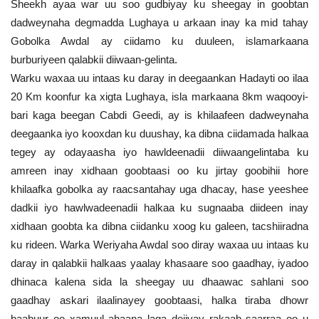
Sheekh ayaa war uu soo gudbiyay ku sheegay in goobtan
dadweynaha degmadda Lughaya u arkaan inay ka mid tahay
Gobolka Awdal ay ciidamo ku duuleen, islamarkaana
burburiyeen qalabkii diiwaan-gelinta.
Warku waxaa uu intaas ku daray in deegaankan Hadayti oo ilaa
20 Km koonfur ka xigta Lughaya, isla markaana 8km waqooyi-
bari kaga beegan Cabdi Geedi, ay is khilaafeen dadweynaha
deegaanka iyo kooxdan ku duushay, ka dibna ciidamada halkaa
tegey ay odayaasha iyo hawldeenadii diiwaangelintaba ku
amreen inay xidhaan goobtaasi oo ku jirtay goobihii hore
khilaafka gobolka ay raacsantahay uga dhacay, hase yeeshee
dadkii iyo hawlwadeenadii halkaa ku sugnaaba diideen inay
xidhaan goobta ka dibna ciidanku xoog ku galeen, tacshiiradna
ku rideen. Warka Weriyaha Awdal soo diray waxaa uu intaas ku
daray in qalabkii halkaas yaalay khasaare soo gaadhay, iyadoo
dhinaca kalena sida la sheegay uu dhaawac sahlani soo
gaadhay askari ilaalinayey goobtaasi, halka tiraba dhowr
baabuur oo xamuul ahaana laga dejiyay rakaab saarraa oo u