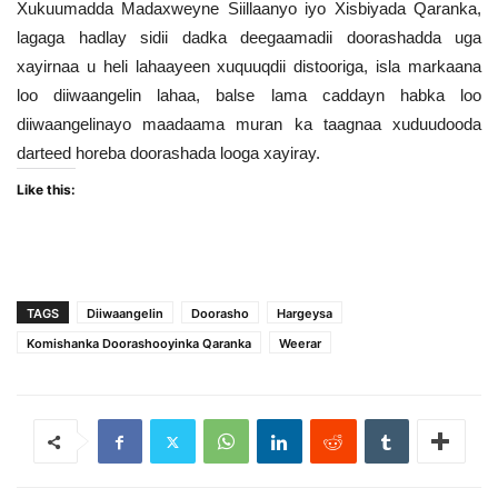
Xukuumadda Madaxweyne Siillaanyo iyo Xisbiyada Qaranka,
lagaga hadlay sidii dadka deegaamadii doorashadda uga
xayirnaa u heli lahaayeen xuquuqdii distooriga, isla markaana
loo diiwaangelin lahaa, balse lama caddayn habka loo
diiwaangelinayo maadaama muran ka taagnaa xuduudooda
darteed horeba doorashada looga xayiray.
Like this:
TAGS
Diiwaangelin
Doorasho
Hargeysa
Komishanka Doorashooyinka Qaranka
Weerar