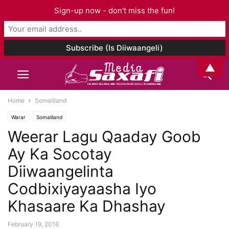
Sign-up now - don't miss the fun!
▲
Home
Somaliland
Warar
Somaliland
Weerar Lagu Qaaday Goob
Ay Ka Socotay
Diiwaangelinta
Codbixiyayaasha Iyo
Khasaare Ka Dhashay
February 19, 2016