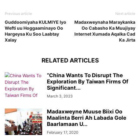
Previous article
Next article
Guddoomiyaha KULMIYE Iyo
Madaxweynaha Maraykanka
Wefti uu Hoggaaminayo Oo
Oo Cabasho Ka Muujiyay
Hargeysa Ku Soo Laabtay
Internet Xumada Aqalka Cad
Xalay
Ka Jirta
RELATED ARTICLES
“China Wants To Disrupt The
Exploration By Taiwan Firms Of
Significant...
March 3, 2023
Madaxweyne Muuse Biixi Oo
Maalinta Berri Ah Labada Gole
Baarlamaan U...
February 17, 2020