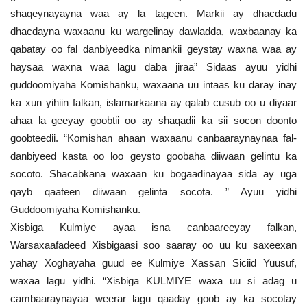
shaqeynayayna waa ay la tageen. Markii ay dhacdadu
dhacdayna waxaanu ku wargelinay dawladda, waxbaanay ka
qabatay oo fal danbiyeedka nimankii geystay waxna waa ay
haysaa waxna waa lagu daba jiraa” Sidaas ayuu yidhi
guddoomiyaha Komishanku, waxaana uu intaas ku daray inay
ka xun yihiin falkan, islamarkaana ay qalab cusub oo u diyaar
ahaa la geeyay goobtii oo ay shaqadii ka sii socon doonto
goobteedii. “Komishan ahaan waxaanu canbaaraynaynaa fal-
danbiyeed kasta oo loo geysto goobaha diiwaan gelintu ka
socoto. Shacabkana waxaan ku bogaadinayaa sida ay uga
qayb qaateen diiwaan gelinta socota. ” Ayuu yidhi
Guddoomiyaha Komishanku.
Xisbiga Kulmiye ayaa isna canbaareeyay falkan,
Warsaxaafadeed Xisbigaasi soo saaray oo uu ku saxeexan
yahay Xoghayaha guud ee Kulmiye Xassan Siciid Yuusuf,
waxaa lagu yidhi. “Xisbiga KULMIYE waxa uu si adag u
cambaaraynayaa weerar lagu qaaday goob ay ka socotay