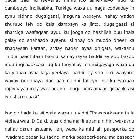
dambeeyo inqilaabka, Turkiga waxa uu naga codsaday in
aynu xidhno dugsigaasi, inaguna waxaynu nahay wadan
shuruuc leh oo kala dambayn ka jirto, dugsigaasi si
sharciga waafaqsan ayuu ku jooga oo heshiish buu inala
galay oo shahaado ayeynu siinnay oo muddo dheer ka
shaqaysan karaan, arday badan ayaa dhigata, waxaanu
nidhi baadhitaan baanu samaynayaa haddii ay soo baxdo
inuu inqilaabkaasi lug ku leeyahay sharcigayaga waxa uu
ka yidhaa ayaa laga yeelaya, haddii ay soo bixi waayana
waxay noqonaya dad aan dambi lahayn, marka waxaan
rajaynayaa inay walaladeen inagu ixtiraamaan go’aankaasi
iyo sharcigaasi”.
Isagoo hadalka sii wata waxa uu yidhi “Passporkeena in la
yidhaa waa ID Card, taas cidna marti ugama nihin, waxaynu
nahay qaran astaamo leh, waxa ka mid ah passporka oo
wadamo badan ku tagno, marka passporkeenu ma passpor