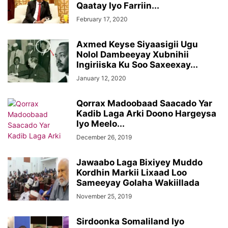
Qaatay Iyo Farriin...
February 17, 2020
Axmed Keyse Siyaasigii Ugu
Nolol Dambeeyay Xubnihii
Ingiriiska Ku Soo Saxeexay...
January 12, 2020
Qorrax Madoobaad Saacado Yar
Kadib Laga Arki Doono Hargeysa
Iyo Meelo...
December 26, 2019
Jawaabo Laga Bixiyey Muddo
Kordhin Markii Lixaad Loo
Sameeyay Golaha Wakiillada
November 25, 2019
Sirdoonka Somaliland Iyo