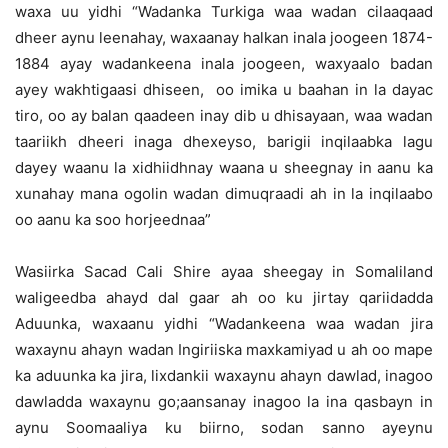
waxa uu yidhi “Wadanka Turkiga waa wadan cilaaqaad
dheer aynu leenahay, waxaanay halkan inala joogeen 1874-
1884 ayay wadankeena inala joogeen, waxyaalo badan
ayey wakhtigaasi dhiseen, oo imika u baahan in la dayac
tiro, oo ay balan qaadeen inay dib u dhisayaan, waa wadan
taariikh dheeri inaga dhexeyso, barigii inqilaabka lagu
dayey waanu la xidhiidhnay waana u sheegnay in aanu ka
xunahay mana ogolin wadan dimuqraadi ah in la inqilaabo
oo aanu ka soo horjeednaa”
Wasiirka Sacad Cali Shire ayaa sheegay in Somaliland
waligeedba ahayd dal gaar ah oo ku jirtay qariidadda
Aduunka, waxaanu yidhi “Wadankeena waa wadan jira
waxaynu ahayn wadan Ingiriiska maxkamiyad u ah oo mape
ka aduunka ka jira, lixdankii waxaynu ahayn dawlad, inagoo
dawladda waxaynu go;aansanay inagoo la ina qasbayn in
aynu Soomaaliya ku biirno, sodan sanno ayeynu