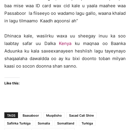
baa mise waa ID card wax cid kale u yaala maahee waa
Passaboor la fiiseeyo oo wadamo lagu gallo, waana khalad
in lagu tilmaamo Kaadh aqoonsi ah”
Dhinaca kale, wasiirku waxa uu sheegay inuu ka soo
laabtay safar uu Dalka
Kenya
ku maqnaa oo Baanka
Aduunka ku kala saxeexanayeen heshiish lagu tayeynayo
shaqaalaha dawaldda oo ay ku bixi doonto toban milyan
kaasi oo socon doonna shan sanno.
Like this:
TAGS
Baasaboor
Muqdisho
Sacad Cali Shire
Safiirka Turkiga
Somalia
Somaliland
Turkiga