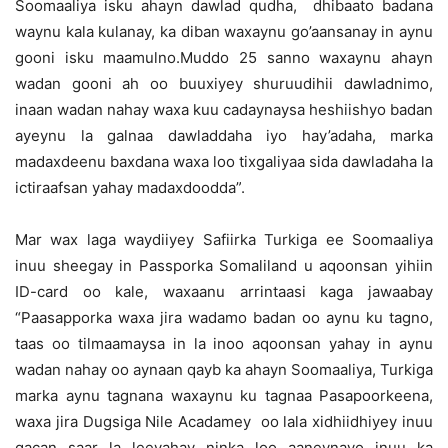
Soomaaliya isku ahayn dawlad qudha, dhibaato badana
waynu kala kulanay, ka diban waxaynu go’aansanay in aynu
gooni isku maamulno.Muddo 25 sanno waxaynu ahayn
wadan gooni ah oo buuxiyey shuruudihii dawladnimo,
inaan wadan nahay waxa kuu cadaynaysa heshiishyo badan
ayeynu la galnaa dawladdaha iyo hay’adaha, marka
madaxdeenu baxdana waxa loo tixgaliyaa sida dawladaha la
ictiraafsan yahay madaxdoodda”.
Mar wax laga waydiiyey Safiirka Turkiga ee Soomaaliya
inuu sheegay in Passporka Somaliland u aqoonsan yihiin
ID-card oo kale, waxaanu arrintaasi kaga jawaabay
“Paasapporka waxa jira wadamo badan oo aynu ku tagno,
taas oo tilmaamaysa in la inoo aqoonsan yahay in aynu
wadan nahay oo aynaan qayb ka ahayn Soomaaliya, Turkiga
marka aynu tagnana waxaynu ku tagnaa Pasapoorkeena,
waxa jira Dugsiga Nile Acadamey oo lala xidhiidhiyey inuu
gacan saar la leeyahay ninka loo aaneynayo inuu ka