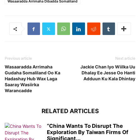
Wasaaradda Arrimaha Dibadda Somaliland
Previous article
Next article
Wasaaradda Arrimaha
Jackie Chan Iyo Wiilka Uu
Gudaha Somaliland Oo Ka
Dhalay Ee Jesse Oo Hanti
Hadashay Hub Wax Laga
Adduun Ku Kala Dhintay
Saaray Wasiirka
Warancadde
RELATED ARTICLES
“China Wants To Disrupt The
Exploration By Taiwan Firms Of
Significant...