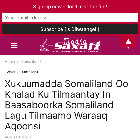
Sign-up now - don't miss the fun!
▲
Home
Somaliland
Warar
Somaliland
Xukuumadda Somaliland Oo
Khalad Ku Tilmaantay In
Baasaboorka Somaliland
Lagu Tilmaamo Waraaq
Aqoonsi
August 4, 2016