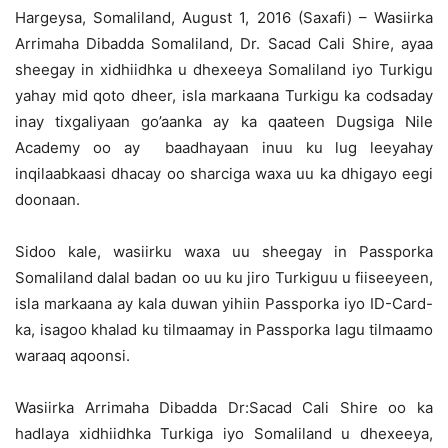
Hargeysa, Somaliland, August 1, 2016 (Saxafi) – Wasiirka
Arrimaha Dibadda Somaliland, Dr. Sacad Cali Shire, ayaa
sheegay in xidhiidhka u dhexeeya Somaliland iyo Turkigu
yahay mid qoto dheer,
isla markaana Turkigu ka codsaday
inay tixgaliyaan go’aanka ay ka qaateen Dugsiga Nile
Academy oo ay baadhayaan inuu ku lug leeyahay
inqilaabkaasi dhacay oo sharciga waxa uu ka dhigayo eegi
doonaan.
Sidoo kale, wasiirku waxa uu sheegay in Passporka
Somaliland dalal badan oo uu ku jiro Turkiguu u fiiseeyeen,
isla markaana ay kala duwan yihiin Passporka iyo ID-Card-
ka, isagoo khalad ku tilmaamay in Passporka lagu tilmaamo
waraaq aqoonsi.
Wasiirka Arrimaha Dibadda Dr:Sacad Cali Shire oo ka
hadlaya xidhiidhka Turkiga iyo Somaliland u dhexeeya,