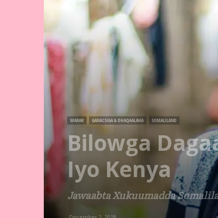
WARAR
GANACSIGA & DHAQAALAHA
SOMALILAND
Bilowga Dagaa
Iyo Kenya
Jawaabta Xukuumadda Somalilan
December 2, 2018