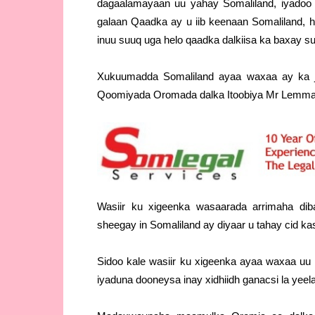
dagaalamayaan uu yahay Somaliland, iyadoo da
galaan Qaadka ay u iib keenaan Somaliland, 
inuu suuq uga helo qaadka dalkiisa ka baxay s
Xukuumadda Somaliland ayaa waxaa ay ka 
Qoomiyada Oromada dalka Itoobiya Mr Lemma
Wasiir ku xigeenka wasaarada arrimaha di
sheegay in Somaliland ay diyaar u tahay cid ka
Sidoo kale wasiir ku xigeenka ayaa waxaa u
iyaduna dooneysa inay xidhiidh ganacsi la yeel