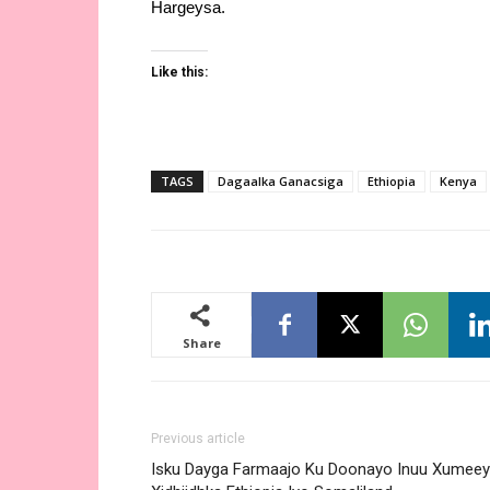
Hargeysa.
Like this:
TAGS
Dagaalka Ganacsiga
Ethiopia
Kenya
Share
Previous article
Isku Dayga Farmaajo Ku Doonayo Inuu Xumee