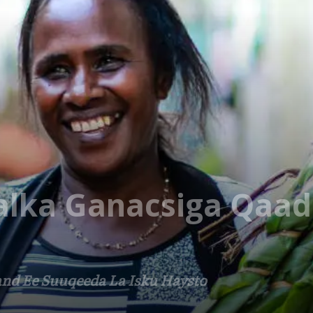
lka Ganacsiga Qaadk
d Ee Suuqeeda La Isku Haysto