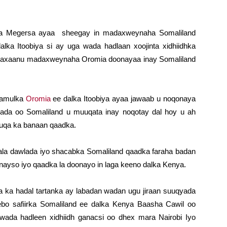
 Megersa ayaa sheegay in madaxweynaha Somaliland
ka Itoobiya si ay uga wada hadlaan xoojinta xidhiidhka
 waxaanu madaxweynaha Oromia doonayaa inay Somaliland
aamulka
Oromia
ee dalka Itoobiya ayaa jawaab u noqonaya
yada oo Somaliland u muuqata inay noqotay dal hoy u ah
uuqa ka banaan qaadka.
la dawlada iyo shacabka Somaliland qaadka faraha badan
ynayso iyo qaadka la doonayo in laga keeno dalka Kenya.
ka hadal tartanka ay labadan wadan ugu jiraan suuqyada
ebo safiirka Somaliland ee dalka Kenya Baasha Cawil oo
wada hadleen xidhiidh ganacsi oo dhex mara Nairobi Iyo