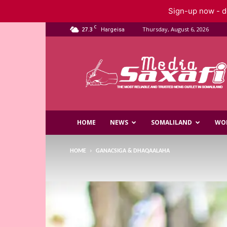
Sign-up now - do
C
27.3
Thursday, August 6, 2026
Hargeisa
Saxafi
Media
HOME
NEWS
SOMALILAND
WO
HOME
GANACSIGA & DHAQAALAHA