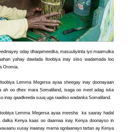
dinayey oday dhaqameedka, masuuliyiinta iyo maamulka
ahan yahay dawlada Itoobiya inay siiso wadamada loo
a Oromia.
toobiya Lemma Megersa ayaa sheegay inay doonayaan
ka ah oo dhex mara Somaliland, isaga oo meel adag iska
o inay qaadkeeda suuq uga raadiso wadanka Somaliland.
toobiya Lemma Megersa ayaa meesha ka saaray hadal
a dalka Kenya kaas oo daarnaa inay Kenya doonayso in
 waxaanu xusay inaanay marna ogolaanayn tartan ay Kenya