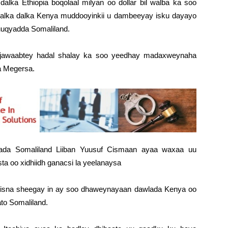
lka Ethiopia boqolaal milyan oo dollar bil walba ka soo
halka dalka Kenya muddooyinkii u dambeeyay isku dayayo
uuqyadda Somaliland.
jawaabtey hadal shalay ka soo yeedhay madaxweynaha
 Megersa.
bada Somaliland Liiban Yuusuf Cismaan ayaa waxaa uu
sta oo xidhiidh ganacsi la yeelanaysa
u isna sheegay in ay soo dhaweynayaan dawlada Kenya oo
ato Somaliland.