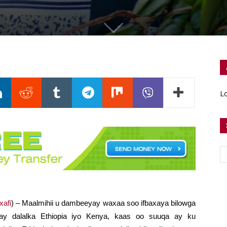
Lo
xafi
) – Maalmihii u dambeeyay waxaa soo ifbaxaya bilowga
y dalalka Ethiopia iyo Kenya, kaas oo suuqa ay ku