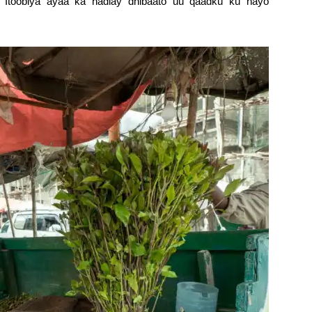
toobiya ayaa ka hadlay dhibaato uu qaadku ku hayo