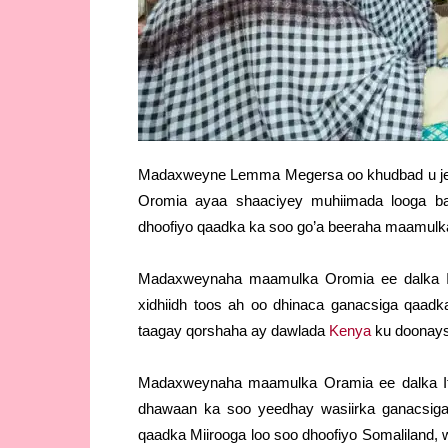
Madaxweyne Lemma Megersa oo khudbad u jee
Oromia ayaa shaaciyey muhiimada looga ba
dhoofiyo qaadka ka soo go’a beeraha maamulk
Madaxweynaha maamulka Oromia ee dalka I
xidhiidh toos ah oo dhinaca ganacsiga qaad
taagay qorshaha ay dawlada
Kenya
ku doonays
Madaxweynaha maamulka Oramia ee dalka I
dhawaan ka soo yeedhay wasiirka ganacsig
qaadka Miirooga loo soo dhoofiyo Somaliland,