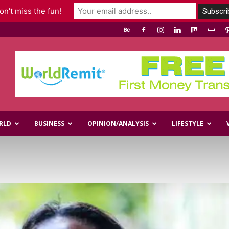
n't miss the fun!
RLD
BUSINESS
OPINION/ANALYSIS
LIFESTYLE