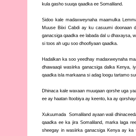
kula gasho suuqa qaadka ee Somaliland.
Sidoo kale madaxweynaha maamulka Lemma
Muuse Biixi Cabdi ay ku casuumi doonaan dal
ganacsiga qaadka ee labada dal u dhaxaysa,
si toos ah ugu soo dhoofiyaan qaadka.
Hadalkan ka soo yeedhay madaxweynaha m
dhawaaqii wasiirka ganacsiga dalka Kenya, i
qaadka isla markaana si adag loogu tartamo s
Dhinaca kale waxaan muuqaan qorshe uga yaa
ee ay haatan Itoobiya ay keento, ka ay qorsha
Xukuumada Somaliland ayaan wali dhinaceeda 
qaadka ee ka jira Somaliland, marka laga re
sheegay in wasiirka ganacsiga Kenya ay ka 