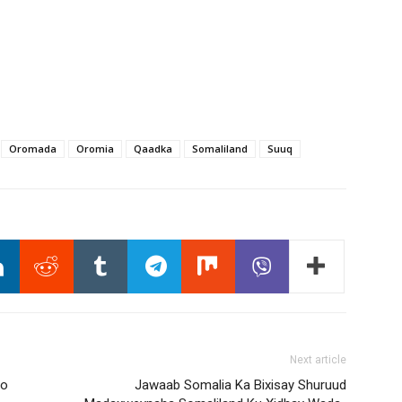
Oromada
Oromia
Qaadka
Somaliland
Suuq
Next article
yo
Jawaab Somalia Ka Bixisay Shuruud