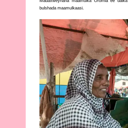
Madaxweynaha maamulka Oromia ee dalka I
bulshada maamulkaasi.