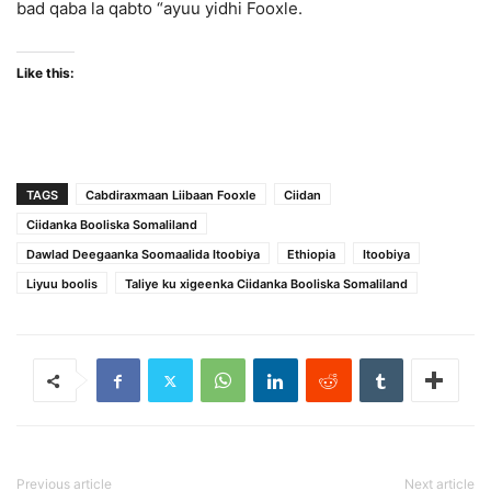
bad qaba la qabto “ayuu yidhi Fooxle.
Like this:
TAGS
Cabdiraxmaan Liibaan Fooxle
Ciidan
Ciidanka Booliska Somaliland
Dawlad Deegaanka Soomaalida Itoobiya
Ethiopia
Itoobiya
Liyuu boolis
Taliye ku xigeenka Ciidanka Booliska Somaliland
Previous article
Next article