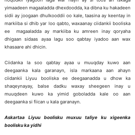
yimaadeen magaaladda dhexdoodda, ka dibna ku hakadeen
sidii ay joogaan dhulkooddii oo kale, taasina ay keentay in
markiiba si dhib yar loo qabto, waxaanay ciidankii booliska
ee magaaladda ay markiiba ku amreen inay qoryaha
dhigaan sidaas ayaa lagu soo qabtay iyadoo aan wax
khasaare ahi dhicin.
Ciidanka la soo qabtay ayaa u muuqday kuwo aan
deegaanka kala garanayn, isla markaana aan ahayn
ciidankii Liyuu booliska ee deegaanadda u dhow ka
shaqeynayay, balse dadku waxay sheegeen inay u
muuqdeen kuwo ka yimid goboladda kale oo aan
deegaanka si fiican u kala garanayn.
Askartaa Liyuu boolisku muxuu taliye ku xigeenka
boolisku ka yidhi