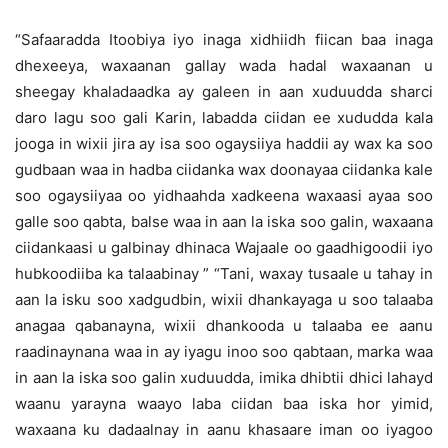
“Safaaradda Itoobiya iyo inaga xidhiidh fiican baa inaga
dhexeeya, waxaanan gallay wada hadal waxaanan u
sheegay khaladaadka ay galeen in aan xuduudda sharci
daro lagu soo gali Karin, labadda ciidan ee xududda kala
jooga in wixii jira ay isa soo ogaysiiya haddii ay wax ka soo
gudbaan waa in hadba ciidanka wax doonayaa ciidanka kale
soo ogaysiiyaa oo yidhaahda xadkeena waxaasi ayaa soo
galle soo qabta, balse waa in aan la iska soo galin, waxaana
ciidankaasi u galbinay dhinaca Wajaale oo gaadhigoodii iyo
hubkoodiiba ka talaabinay ” “Tani, waxay tusaale u tahay in
aan la isku soo xadgudbin, wixii dhankayaga u soo talaaba
anagaa qabanayna, wixii dhankooda u talaaba ee aanu
raadinaynana waa in ay iyagu inoo soo qabtaan, marka waa
in aan la iska soo galin xuduudda, imika dhibtii dhici lahayd
waanu yarayna waayo laba ciidan baa iska hor yimid,
waxaana ku dadaalnay in aanu khasaare iman oo iyagoo