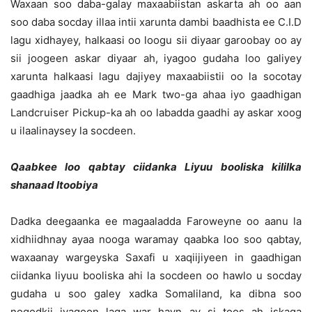
Waxaan soo daba-galay maxaabiistan askarta ah oo aan
soo daba socday illaa intii xarunta dambi baadhista ee C.I.D
lagu xidhayey, halkaasi oo loogu sii diyaar garoobay oo ay
sii joogeen askar diyaar ah, iyagoo gudaha loo galiyey
xarunta halkaasi lagu dajiyey maxaabiistii oo la socotay
gaadhiga jaadka ah ee Mark two-ga ahaa iyo gaadhigan
Landcruiser Pickup-ka ah oo labadda gaadhi ay askar xoog
u ilaalinaysey la socdeen.
Qaabkee loo qabtay ciidanka Liyuu booliska kililka
shanaad Itoobiya
Dadka deegaanka ee magaaladda Faroweyne oo aanu la
xidhiidhnay ayaa nooga waramay qaabka loo soo qabtay,
waxaanay wargeyska Saxafi u xaqiijiyeen in gaadhigan
ciidanka liyuu booliska ahi la socdeen oo hawlo u socday
gudaha u soo galey xadka Somaliland, ka dibna soo
noqodkii iyagoon laga war hayn ay si toos ah iskaga