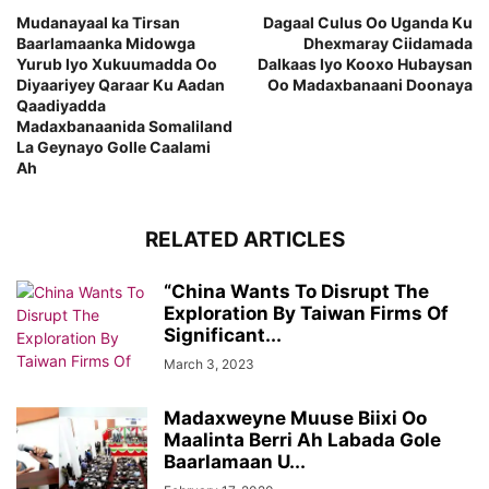
Mudanayaal ka Tirsan
Dagaal Culus Oo Uganda Ku
Baarlamaanka Midowga
Dhexmaray Ciidamada
Yurub Iyo Xukuumadda Oo
Dalkaas Iyo Kooxo Hubaysan
Diyaariyey Qaraar Ku Aadan
Oo Madaxbanaani Doonaya
Qaadiyadda
Madaxbanaanida Somaliland
La Geynayo Golle Caalami
Ah
RELATED ARTICLES
“China Wants To Disrupt The
Exploration By Taiwan Firms Of
Significant...
March 3, 2023
Madaxweyne Muuse Biixi Oo
Maalinta Berri Ah Labada Gole
Baarlamaan U...