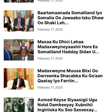
February 17, 2020
Baarlamaanada Somaliland Iyo
Somalia Oo Jawaabo Isku Dhaw
Oo Shaki Leh...
February 17, 2020
Maxaa Ku Dhici Lahaa
Madaxweyneyaashii Hore Ee
Somaliland Hadday Sidan U...
February 17, 2020
Madaxweyne Muuse Biixi Oo
Darreenka Shacabka Ku Go’aan
Qaatay Iyo Farriin...
February 17, 2020
Axmed Keyse Siyaasigii Ugu
Nolol Dambeeyay Xubnihii
Ingiriiska Ku Soo Saxeexay...