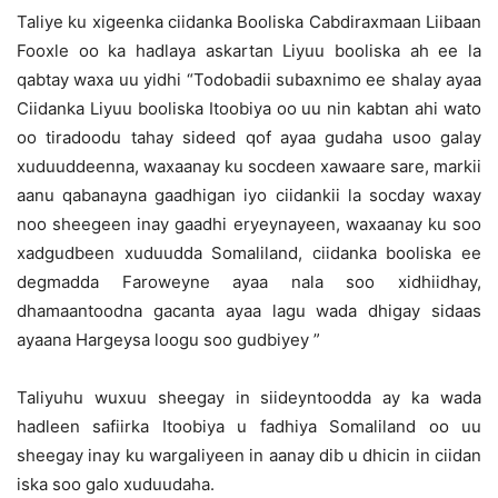
Taliye ku xigeenka ciidanka Booliska Cabdiraxmaan Liibaan
Fooxle oo ka hadlaya askartan Liyuu booliska ah ee la
qabtay waxa uu yidhi “Todobadii subaxnimo ee shalay ayaa
Ciidanka Liyuu booliska Itoobiya oo uu nin kabtan ahi wato
oo tiradoodu tahay sideed qof ayaa gudaha usoo galay
xuduuddeenna, waxaanay ku socdeen xawaare sare, markii
aanu qabanayna gaadhigan iyo ciidankii la socday waxay
noo sheegeen inay gaadhi eryeynayeen, waxaanay ku soo
xadgudbeen xuduudda Somaliland, ciidanka booliska ee
degmadda Faroweyne ayaa nala soo xidhiidhay,
dhamaantoodna gacanta ayaa lagu wada dhigay sidaas
ayaana Hargeysa loogu soo gudbiyey ”
Taliyuhu wuxuu sheegay in siideyntoodda ay ka wada
hadleen safiirka Itoobiya u fadhiya Somaliland oo uu
sheegay inay ku wargaliyeen in aanay dib u dhicin in ciidan
iska soo galo xuduudaha.