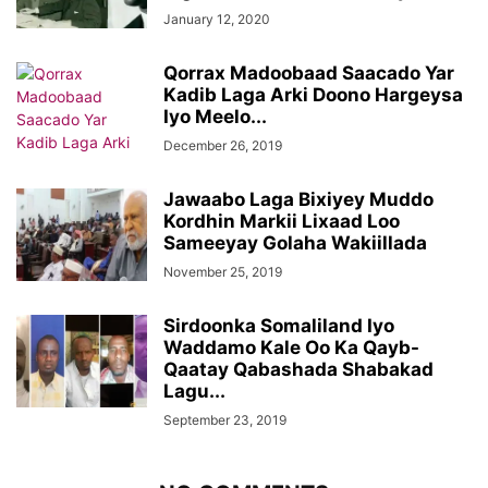
January 12, 2020
Qorrax Madoobaad Saacado Yar
Kadib Laga Arki Doono Hargeysa
Iyo Meelo...
December 26, 2019
Jawaabo Laga Bixiyey Muddo
Kordhin Markii Lixaad Loo
Sameeyay Golaha Wakiillada
November 25, 2019
Sirdoonka Somaliland Iyo
Waddamo Kale Oo Ka Qayb-
Qaatay Qabashada Shabakad
Lagu...
September 23, 2019