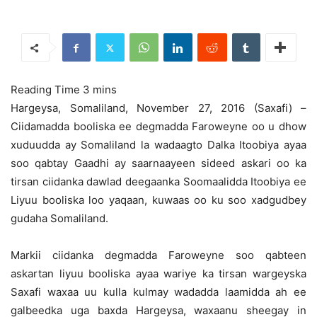
Hargeysa, Somaliland, November 27, 2016 (Saxafi) –
Ciidamadda booliska ee degmadda Faroweyne oo u dhow
xuduudda ay Somaliland la wadaagto Dalka Itoobiya ayaa
soo qabtay Gaadhi ay saarnaayeen
sideed askari oo ka
tirsan ciidanka dawlad deegaanka Soomaalidda Itoobiya ee
Liyuu booliska loo yaqaan, kuwaas oo ku soo xadgudbey
gudaha Somaliland.
Markii ciidanka degmadda Faroweyne soo qabteen
askartan liyuu booliska ayaa wariye ka tirsan wargeyska
Saxafi waxaa uu kulla kulmay wadadda laamidda ah ee
galbeedka uga baxda Hargeysa, waxaanu sheegay in