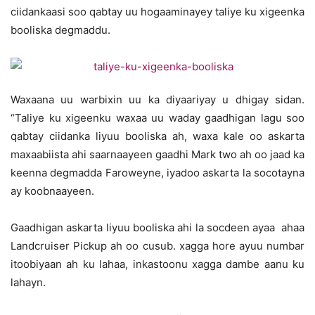
ciidankaasi soo qabtay uu hogaaminayey taliye ku xigeenka
booliska degmaddu.
Waxaana uu warbixin uu ka diyaariyay u dhigay sidan.
“Taliye ku xigeenku waxaa uu waday gaadhigan lagu soo
qabtay ciidanka liyuu booliska ah, waxa kale oo askarta
maxaabiista ahi saarnaayeen gaadhi Mark two ah oo jaad ka
keenna degmadda Faroweyne, iyadoo askarta la socotayna
ay koobnaayeen.
Gaadhigan askarta liyuu booliska ahi la socdeen ayaa ahaa
Landcruiser Pickup ah oo cusub. xagga hore ayuu numbar
itoobiyaan ah ku lahaa, inkastoonu xagga dambe aanu ku
lahayn.