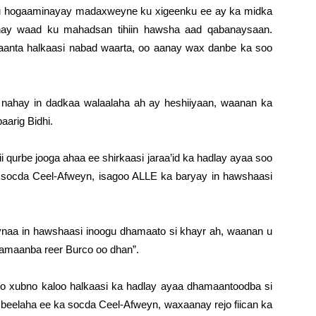
uu hogaaminayay madaxweyne ku xigeenku ee ay ka midka
ahay waad ku mahadsan tihiin hawsha aad qabanaysaan.
nta halkaasi nabad waarta, oo aanay wax danbe ka soo
 nahay in dadkaa walaalaha ah ay heshiiyaan, waanan ka
aarig Bidhi.
i qurbe jooga ahaa ee shirkaasi jaraa’id ka hadlay ayaa soo
socda Ceel-Afweyn, isagoo ALLE ka baryay in hawshaasi
aa in hawshaasi inoogu dhamaato si khayr ah, waanan u
hamaanba reer Burco oo dhan”.
iyo xubno kaloo halkaasi ka hadlay ayaa dhamaantoodba si
beelaha ee ka socda Ceel-Afweyn, waxaanay rejo fiican ka