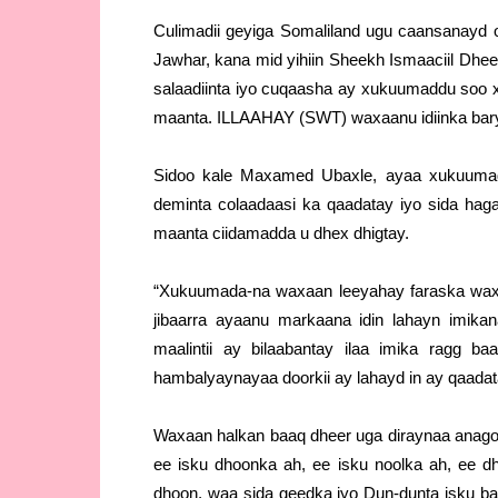
Culimadii geyiga Somaliland ugu caansanayd 
Jawhar, kana mid yihiin Sheekh Ismaaciil Dhe
salaadiinta iyo cuqaasha ay xukuumaddu soo xu
maanta. ILLAAHAY (SWT) waxaanu idiinka barya
Sidoo kale Maxamed Ubaxle, ayaa xukuumad
deminta colaadaasi ka qaadatay iyo sida haga
maanta ciidamadda u dhex dhigtay.
“Xukuumada-na waxaan leeyahay faraska waxa
jibaarra ayaanu markaana idin lahayn imika
maalintii ay bilaabantay ilaa imika ragg
hambalyaynayaa doorkii ay lahayd in ay qaadat
Waxaan halkan baaq dheer uga diraynaa anagoo
ee isku dhoonka ah, ee isku noolka ah, ee dh
dhoon, waa sida geedka iyo Dun-dunta isku b