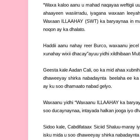
“Waxa kaloo aanu u mahad naqayaa weftigii 
ahaayeen wasiirradu, iyagana waxaan leey
Waxaan ILLAAHAY (SWT) ka baryaynaa in maa
noqon ay ka dhalato.
Haddii aanu nahay reer Burco, waxaanu jecel
xunahay wixii dhacay”ayuu yidhi xildhibaan Mub
Geesta kale Aadan Cali, oo ka mid ahaa xubnihi
dhaweeyay shirka nabadaynta beelaha ee ka 
ay ku soo dhamaato nabad gelyo.
Waxaanu yidhi “Waxaanu ILLAAHAY ka baryayn
soo ducaynaynaa, intayada halkan jooga iyo d
Sidoo kale, Cabdifataax Siciid Shaluu-maray 
isku mida u soo dhaweeyay shirka nabadaynta 