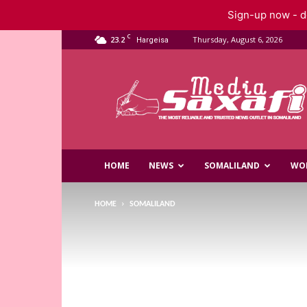
Sign-up now - do
C
23.2
Thursday, August 6, 2026
Hargeisa
Saxafi
Media
HOME
NEWS
SOMALILAND
WO
HOME
SOMALILAND