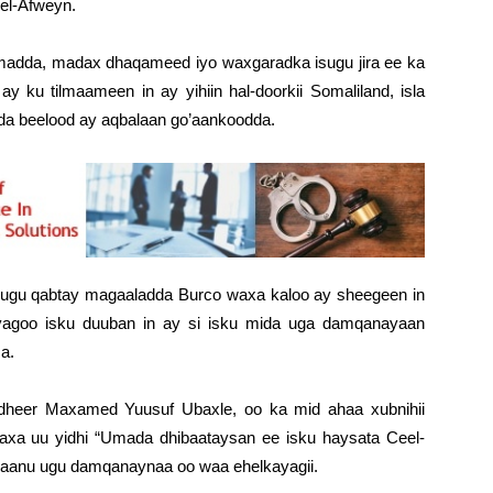
el-Afweyn.
imadda, madax dhaqameed iyo waxgaradka isugu jira ee ka
 ku tilmaameen in ay yihiin hal-doorkii Somaliland, isla
a beelood ay aqbalaan go’aankoodda.
’id ugu qabtay magaaladda Burco waxa kaloo ay sheegeen in
yagoo isku duuban in ay si isku mida uga damqanayaan
a.
gdheer Maxamed Yuusuf Ubaxle, oo ka mid ahaa xubnihii
waxa uu yidhi “Umada dhibaataysan ee isku haysata Ceel-
ayaanu ugu damqanaynaa oo waa ehelkayagii.