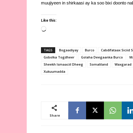
muujiyeen in shirkaasi ay ka soo bixi doonto na
Like this:
Loading…
TAGS
Bogaadiyay
Burco
Cabdifataax Siciid
Gobolka Togdheer
Golaha Deegaanka Burco
M
Sheekh Ismaaciil Dheeg
Somaliland
Waxgarad
Xukuumadda
Share