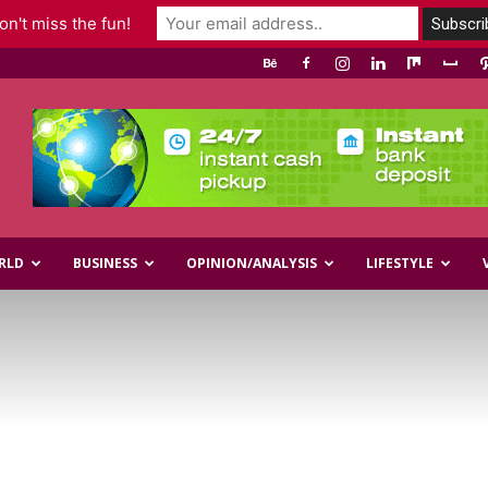
n't miss the fun!
RLD
BUSINESS
OPINION/ANALYSIS
LIFESTYLE