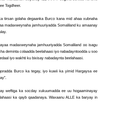
 ee Togdheer.
o ka tirsan golaha degaanka Burco kana mid ahaa xubnaha
y ayaa madaxweynaha jamhuuriyadda Somaliland ku amaanay
lay.
nayaa madaxweynaha jamhuuriyadda Somaliland oo isagu
wsha deminta colaadda beelahaasi iyo nabadayntoodda u soo
daal iyo wakhti ku bixisay nabadaynta beelahaasi.
oqoradda Burco ka tegay, iyo kuwii ka yimid Hargaysa ee
ay”.
aqay weftiga ka socday xukuumadda ee uu hogaaminayay
lahaasi ka qayb qaadanaya. Waxaanu ALLE ka baryay in