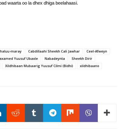
bad waarta oo la dhex dhiga beelahaasi.
 Shaluu-maray
Cabdillaahi Sheekh Cali Jawhar
Ceel-Afweyn
axamed Yuusuf Ubaxle
Nabadeynta
Sheekh Dirir
Xildhibaan Mubaarig Yuusuf Cilmi (Bidhi)
xildhibaano