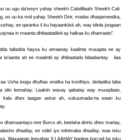
oo uu ugu da’weyn yahay sheekh Cabdillaahi Sheekh Cali
eg, oo uu ka mid yahay Sheekh Dirir, madax dhaqameedka,
shay, ee qaranka il ku hayaankiisii ah, way idinla joogaan
ynaa in maanta dhibaatadiinii ay halkaa ku dhamaato”.
da talladda haysa ku amaanay kaalinta muuqata ee ay
r la’aanta ah ee maalintii ay dhibaatadu bilaabantay ilaa
a Usha loogu dhuftaa orodka ha kordhiyo, dedaalka laba
na idin leenahay. Laakiin waxay qabatay way muuqdaan,
 baa kala dhex taagan askar ah, xukuumada-na waan ku
ay.
 dhamaantayo reer Burco ah, beelaha dirirtu dhex martay,
alasho dhaafay, ee xidid iyo tolnimaba dhaafay, waa isku
axa. Waxaanan leeyahay ILLAAHAY bogiina burcad ha isku