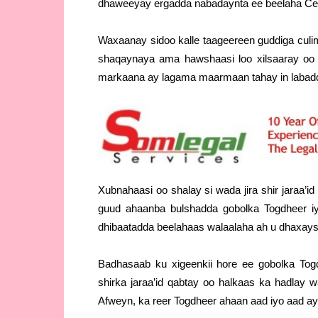
dhaweeyay ergadda nabadaynta ee beelaha Ce
Waxaanay sidoo kalle taageereen guddiga cul
shaqaynaya ama hawshaasi loo xilsaaray oo ay
markaana ay lagama maarmaan tahay in labadd
Xubnahaasi oo shalay si wada jira shir jaraa
guud ahaanba bulshadda gobolka Togdheer i
dhibaatadda beelahaas walaalaha ah u dhaxays
Badhasaab ku xigeenkii hore ee gobolka To
shirka jaraa’id qabtay oo halkaas ka hadlay 
Afweyn, ka reer Togdheer ahaan aad iyo aad 