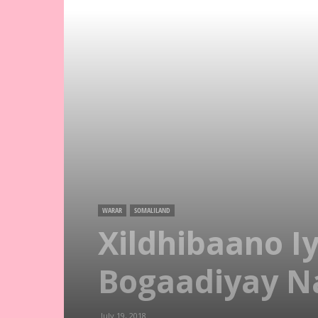
WARAR
SOMALILAND
Xildhibaano 
Bogaadiyay N
July 19, 2018