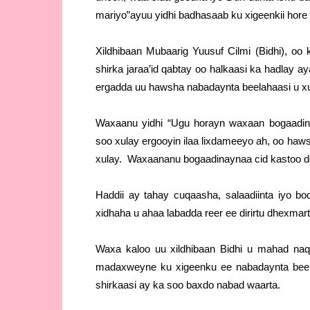
mariyo”ayuu yidhi badhasaab ku xigeenkii hore
Xildhibaan Mubaarig Yuusuf Cilmi (Bidhi), o
shirka jaraa’id qabtay oo halkaasi ka hadla
ergadda uu hawsha nabadaynta beelahaasi u xu
Waxaanu yidhi “Ugu horayn waxaan bogaadi
soo xulay ergooyin ilaa lixdameeyo ah, oo ha
xulay. Waxaananu bogaadinaynaa cid kastoo de
Haddii ay tahay cuqaasha, salaadiinta iyo b
xidhaha u ahaa labadda reer ee dirirtu dhexmart
Waxa kaloo uu xildhibaan Bidhi u mahad n
madaxweyne ku xigeenku ee nabadaynta bee
shirkaasi ay ka soo baxdo nabad waarta.