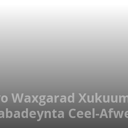
Iyo Waxgarad Xukuu
abadeynta Ceel-Afw