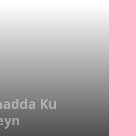
madda Ku
eyn