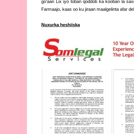
go’aan Lix iyo toban qoddob ka kooban la 
Farmaajo, kaas oo ku jiraan maalgelinta afar d
Nuxurka heshiiska