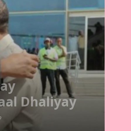
yay
aal Dhaliyay
b