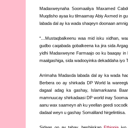
Madaxweynaha Soomaaliya Maxamed Cabdul
Muqdisho ayaa ku tilmaamay Abiy Axmed in gur
labada dal ay ka wada shaqeyn doonaan amniga
“…Mustaqbalkeenu waa mid isku xidhan, wa
gudbo caqabada gobalkeena ka jira sida Argag
yidhi Madaxweyne Farmaajo oo ku baaqay in
maalgashiga, sida wadooyinka dekaddaha iyo 
Arrimaha Madaxda labada dal ay ka wada hadle
Berbera oo ay shirkada DP World la wareegta
dagaal adag ka gashay, Islamarkaana Baar
mamnuucay shirkadaasi DP world inay Soomaal
aanu wax saameyn ah ku yeellan geedi socod
dadaal weyn u gashay Somaliland hirgelintiisa.
Sidaas oo ay tahay, heshiiskan
Ethiopia
iyo 