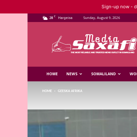
Sign-up now - do
C
28
Sunday, August 9, 2026
Hargeisa
Saxafi
Media
HOME
NEWS
SOMALILAND
WO
HOME
GEESKA AFRIKA