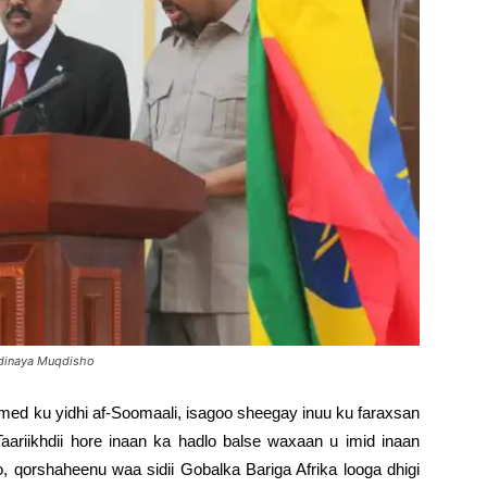
edinaya Muqdisho
d ku yidhi af-Soomaali, isagoo sheegay inuu ku faraxsan
riikhdii hore inaan ka hadlo balse waxaan u imid inaan
, qorshaheenu waa sidii Gobalka Bariga Afrika looga dhigi