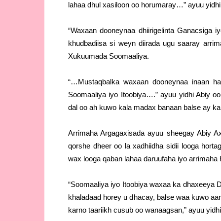
lahaa dhul xasiloon oo horumaray…” ayuu yidh
“Waxaan dooneynaa dhiirigelinta Ganacsiga i
khudbadiisa si weyn diirada ugu saaray arri
Xukuumada Soomaaliya.
“…Mustaqbalka waxaan dooneynaa inaan ha
Soomaaliya iyo Itoobiya….” ayuu yidhi Abiy oo
dal oo ah kuwo kala madax banaan balse ay ka d
Arrimaha Argagaxisada ayuu sheegay Abiy A
qorshe dheer oo la xadhiidha sidii looga horta
wax looga qaban lahaa daruufaha iyo arrimaha
“Soomaaliya iyo Itoobiya waxaa ka dhaxeeya Dhi
khaladaad horey u dhacay, balse waa kuwo aan
karno taariikh cusub oo wanaagsan,” ayuu yidh