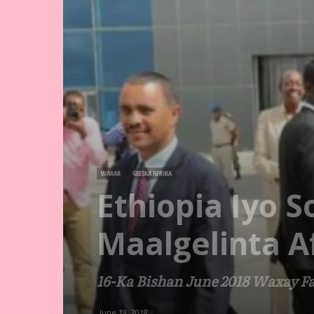
WARAR
GEESKA AFRIKA
Ethiopia Iyo 
Maalgelinta A
16-Ka Bishan June 2018 Waxay F
June 19, 2018