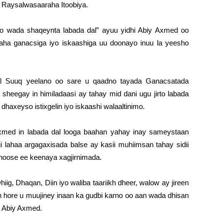
i Raysalwasaaraha Itoobiya.
yo wada shaqeynta labada dal” ayuu yidhi Abiy Axmed oo
maha ganacsiga iyo iskaashiga uu doonayo inuu la yeesho
l Suuq yeelano oo sare u qaadno tayada Ganacsatada
 sheegay in himiladaasi ay tahay mid dani ugu jirto labada
haxeyso istixgelin iyo iskaashi walaaltinimo.
xmed in labada dal looga baahan yahay inay sameystaan
gi lahaa argagaxisada balse ay kasii muhiimsan tahay sidii
 hoose ee keenaya xagjirnimada.
ig, Dhaqan, Diin iyo waliba taariikh dheer, walow ay jireen
 hore u muujiney inaan ka gudbi karno oo aan wada dhisan
i Abiy Axmed.