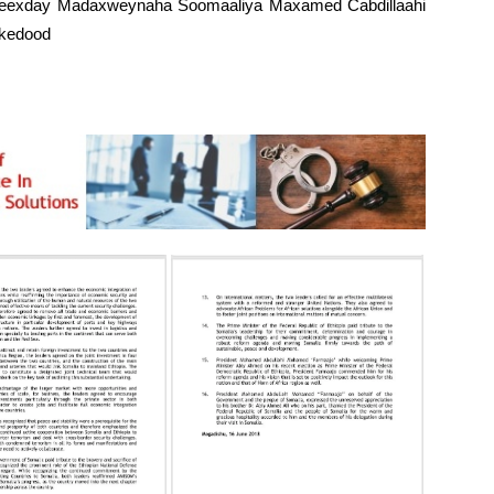
saxeexday Madaxweynaha Soomaaliya Maxamed Cabdillaahi
ekedood