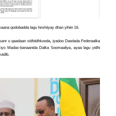
xaana qodobadda lagu heshiiyay dhan yihiin 16.
are u qaadaan xidhiidhkooda, iyadoo Dawlada Federaalka
yo Madax-banaanida Dalka Soomaaliya, ayaa lagu yidhi
kadib.