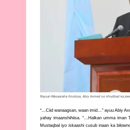
Raysal-Wasaaraha Itoobiya, Abiy Axmed oo khudbad ka je
“…Ciid wanaagsan, waan imid…” ayuu Abiy Axme
yahay imaanshihiisa. “…Halkan umma iman Taa
Mustaqbal iyo iskaashi cusub inaan ka bilowno