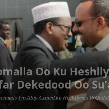
Somalia Oo Ku Heshii
far Dekedood Oo Su’
armaajo Iyo Abiy Axmed ku Heshiiyeen 16 Qodo