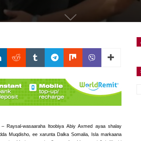
) – Raysal-wasaaraha Itoobiya Abiy Axmed ayaa shalay
adda Muqdisho, ee xarunta Dalka Somalia, Isla markaana