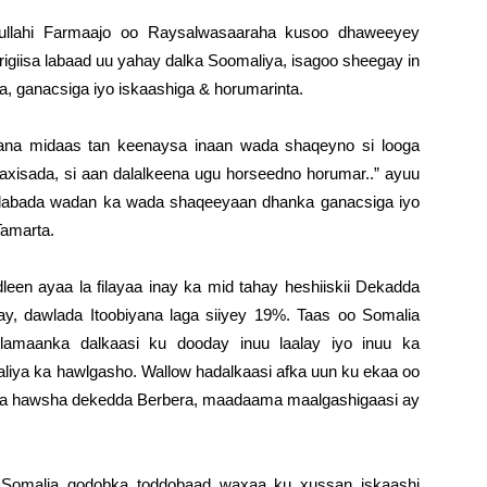
lahi Farmaajo oo Raysalwasaaraha kusoo dhaweeyey
igiisa labaad uu yahay dalka Soomaliya, isagoo sheegay in
, ganacsiga iyo iskaashiga & horumarinta.
ana midaas tan keenaysa inaan wada shaqeyno si looga
axisada, si aan dalalkeena ugu horseedno horumar..” ayuu
 labada wadan ka wada shaqeeyaan dhanka ganacsiga iyo
Tamarta.
en ayaa la filayaa inay ka mid tahay heshiiskii Dekadda
y, dawlada Itoobiyana laga siiyey 19%. Taas oo Somalia
lamaanka dalkaasi ku dooday inuu laalay iyo inuu ka
iya ka hawlgasho. Wallow hadalkaasi afka uun ku ekaa oo
ka hawsha dekedda Berbera, maadaama maalgashigaasi ay
Somalia qodobka toddobaad waxaa ku xussan iskaashi