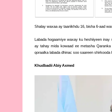
Shalay waxaa ay taariikhdu 16, bisha 6-aad wa
Labada hogaamiye waxay ku heshiiyeen inay s
ay tahay mida kowaad ee metasha Qaranka i
qoraalka labada dhinac soo saareen shirkooda 
Khudbadii Abiy Axmed